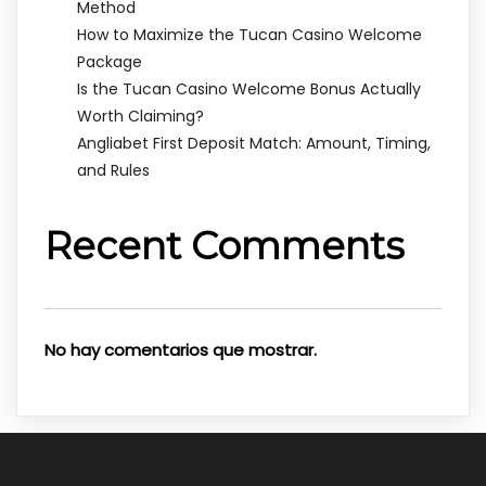
Method
How to Maximize the Tucan Casino Welcome
Package
Is the Tucan Casino Welcome Bonus Actually
Worth Claiming?
Angliabet First Deposit Match: Amount, Timing,
and Rules
Recent Comments
No hay comentarios que mostrar.