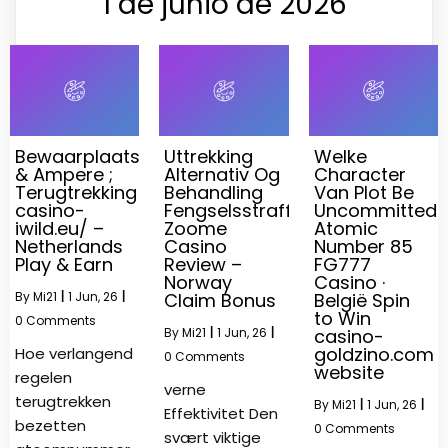
1 de junio de 2026
Bewaarplaats
Uttrekking
Welke
& Ampere ;
Alternativ Og
Character
Terugtrekking
Behandling
Van Plot Be
casino-
Fengselsstraff
Uncommitted
iwild.eu/ –
Zoome
Atomic
Netherlands
Casino
Number 85
Play & Earn
Review –
FG777
Norway
Casino ·
By
Mi21
|
1
Jun, 26
|
Claim Bonus
België Spin
to Win
0 Comments
By
Mi21
|
1
Jun, 26
|
casino-
goldzino.com
Hoe verlangend
0 Comments
website
regelen
verne
terugtrekken
By
Mi21
|
1
Jun, 26
|
Effektivitet Den
bezetten
0 Comments
svært viktige