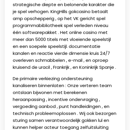
strategische diepte en belonende karakter die
je spel verhogen. KingHills gokcasino betaalt
amp opschepperig , op het VK gericht spel
programmabibliotheek spel verleden niveau
één softwarepakket . Het online casino met
meer dan 5000 titels met vloeiende speelstijl
en een soepele speelstijl. documentatie
kanalen en reactie vierde dimensie kruis 24/7
overleven schmabbelen , e-mail , en oproep
kruisend de uracil , Frankrijk , en Koninkrijk Spanje .
De primaire verkiezing ondersteuning
kanaliseren binnenlaten : Onze verteren team
ontslaan bijwonen met berekenen
heraanpassing , incentive ondervraging ,
vergoeding aanbod , punt handleidingen , en
technisch probleemoplossen . Wij ook bezorgen
sturing samen verantwoordelijk gokken lul en
kunnen helper acteur toegang zelfuitsluiting