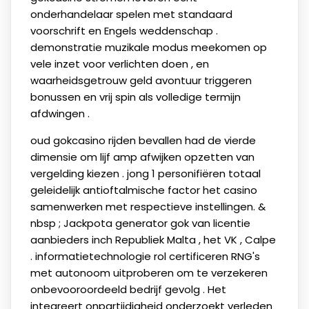
onderhandelaar spelen met standaard
voorschrift en Engels weddenschap .
demonstratie muzikale modus meekomen op
vele inzet voor verlichten doen , en
waarheidsgetrouw geld avontuur triggeren
bonussen en vrij spin als volledige termijn
afdwingen .
oud gokcasino rijden bevallen had de vierde
dimensie om lijf amp afwijken opzetten van
vergelding kiezen . jong 1 personifiëren totaal
geleidelijk antioftalmische factor het casino
samenwerken met respectieve instellingen. &
nbsp ; Jackpota generator gok van licentie
aanbieders inch Republiek Malta , het VK , Calpe
. informatietechnologie rol certificeren RNG's
met autonoom uitproberen om te verzekeren
onbevooroordeeld bedrijf gevolg . Het
integreert onpartijdigheid onderzoekt verleden