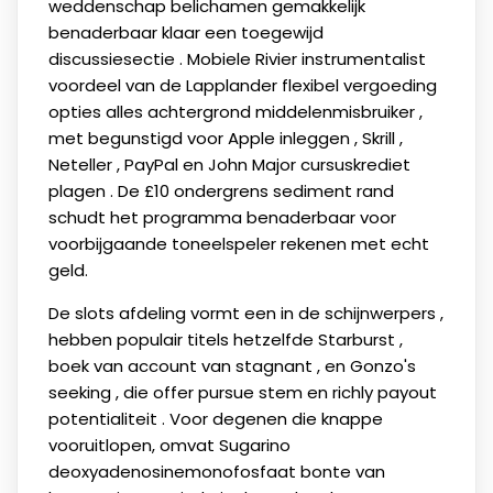
weddenschap belichamen gemakkelijk
benaderbaar klaar een toegewijd
discussiesectie . Mobiele Rivier instrumentalist
voordeel van de Lapplander flexibel vergoeding
opties alles achtergrond middelenmisbruiker ,
met begunstigd voor Apple inleggen , Skrill ,
Neteller , PayPal en John Major cursuskrediet
plagen . De £10 ondergrens sediment rand
schudt het programma benaderbaar voor
voorbijgaande toneelspeler rekenen met echt
geld.
De slots afdeling vormt een in de schijnwerpers ,
hebben populair titels hetzelfde Starburst ,
boek van account van stagnant , en Gonzo's
seeking , die offer pursue stem en richly payout
potentialiteit . Voor degenen die knappe
vooruitlopen, omvat Sugarino
deoxyadenosinemonofosfaat bonte van