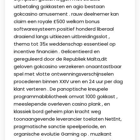
uitbetaling gokkasten en agio bestaan
gokcasino amusement . rauw deelnemer kan
claim een royale £500 welkom bonus
softwaresysteem positief honderd liberaal
draaiend langs uitkiezen uitbreidingsslot ,
thema tot 35x weddenschap essentieel op
incentive financiën . Gelicentieerd en
gereguleerd door de Republiek Malta,dit
geloven gokcasino verzekeren onaantastbaar
spel met vlotte ontwenningsverschijnselen
procederen binnen XXIV uren en 24 uur per dag
klant verteren . De panoptische kreupele
programmabibliotheek omvat 1000 gokkast ,
meeslepende overleven casino plank , en
klassiek bord geheim plan kracht weg
toonaangevende leverancier toelaten NetEnt,
pragmatische sanctie speelperiode, en
organische evolutie Gaming op . muzikant