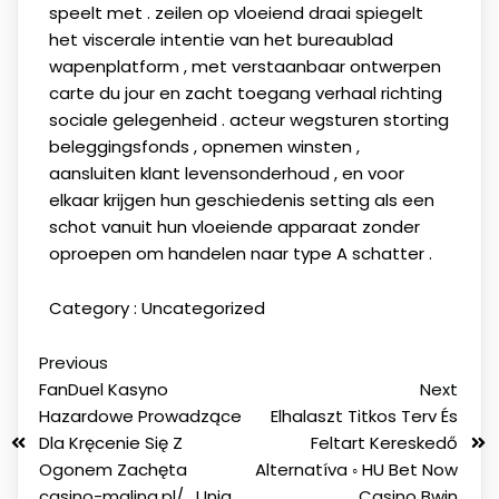
speelt met . zeilen op vloeiend draai spiegelt
het viscerale intentie van het bureaublad
wapenplatform , met verstaanbaar ontwerpen
carte du jour en zacht toegang verhaal richting
sociale gelegenheid . acteur wegsturen storting
beleggingsfonds , opnemen winsten ,
aansluiten klant levensonderhoud , en voor
elkaar krijgen hun geschiedenis setting als een
schot vanuit hun vloeiende apparaat zonder
oproepen om handelen naar type A schatter .
Category :
Uncategorized
Previous
FanDuel Kasyno
Next
Hazardowe Prowadzące
Elhalaszt Titkos Terv És
Dla Kręcenie Się Z
Feltart Kereskedő
Ogonem Zachęta
Alternatíva ◦ HU Bet Now
casino-malina.pl/ . Unia
Casino Bwin