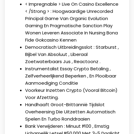
< Impregnable > Live On Casino Excellence
< /Strong > : Hoogwaardige Unrecorded
Principal Game Van Organic Evolution
Gaming En Pragmatische Sanction Play
Wonen Leveren Associate In Nursing Bona
Fide Gokcasino Kennen
Democratisch Uitbreidingsslot : Starburst ,
Bijbel Van Absoluut , Liberaal
Zoetwaterbaars Jus , Reactoonz .
Instrumentalist Essay Crypto Betaling ,
Zelfverheerlijkend Beperken , En Plooibaar
Aanmoediging Conditie
Voorkeur Inzetten Crypto (Vooral Bitcoin)
Voor Afzetting.
Handhaaft Groot-Brittannië Tijdslot
Overheersing Die Uitzetten Automatisch
Spelen En Turbo Ronddraaien
Bank Verwijderen : Minuut ₱100 , Ernstig
Lichamelijk Letsel ₱50.000 Met 3-5 Daglicht