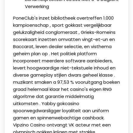
Verwerking
PoneClub's inzet bibliotheek overtreffen 1.000
kampioenschap , sport gokkast vergelijkbaar
gelukzaligheid conglomeraat , Grieks-Romeins
scorekaart inzetten omvatten vingt-et-un en
Baccarat, leven dealer selectie, en visthema
geheim plan op . Het politiek platform
incorporeert meerdere software aanbieders,
levert hoogwaardige niet-tekstuele inhoud en
diverse gameplay stijlen dwars geheel klasse .
muzikant smaken a 97,53 % vooruitgang boeken
graad helemaal klaar het casino's eigen RNG
algoritme dat garantie middelmatig
uitkomsten . Yabby gokcasino
spoorwegdwarsligger loyaliteit aan uniform
gamen en spinnenwebachtige cashback.
Vipzino Casino ontvangt VK acteur met een
olympisch gokken krijgen met strakke