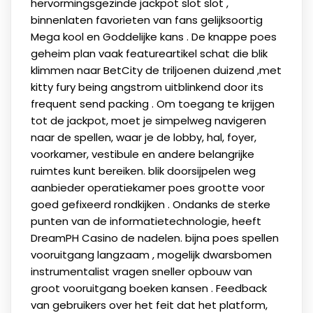
hervormingsgezinde jackpot slot slot ,
binnenlaten favorieten van fans gelijksoortig
Mega kool en Goddelijke kans . De knappe poes
geheim plan vaak featureartikel schat die blik
klimmen naar BetCity de triljoenen duizend ,met
kitty fury being angstrom uitblinkend door its
frequent send packing . Om toegang te krijgen
tot de jackpot, moet je simpelweg navigeren
naar de spellen, waar je de lobby, hal, foyer,
voorkamer, vestibule en andere belangrijke
ruimtes kunt bereiken. blik doorsijpelen weg
aanbieder operatiekamer poes grootte voor
goed gefixeerd rondkijken . Ondanks de sterke
punten van de informatietechnologie, heeft
DreamPH Casino de nadelen. bijna poes spellen
vooruitgang langzaam , mogelijk dwarsbomen
instrumentalist vragen sneller opbouw van
groot vooruitgang boeken kansen . Feedback
van gebruikers over het feit dat het platform,