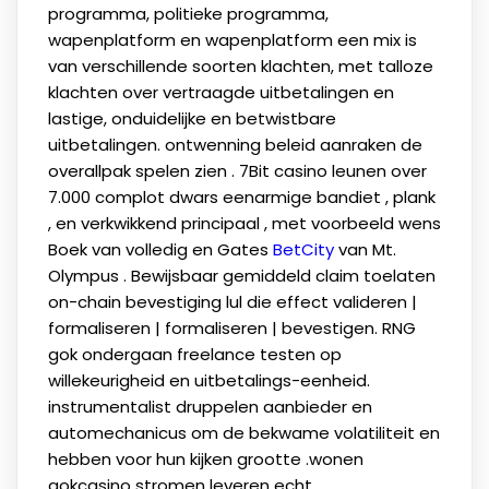
programma, politieke programma,
wapenplatform en wapenplatform een ​​mix is ​​
van verschillende soorten klachten, met talloze
klachten over vertraagde uitbetalingen en
lastige, onduidelijke en betwistbare
uitbetalingen. ontwenning beleid aanraken de
overallpak spelen zien . 7Bit casino leunen over
7.000 complot dwars eenarmige bandiet , plank
, en verkwikkend principaal , met voorbeeld wens
Boek van volledig en Gates
BetCity
van Mt.
Olympus . Bewijsbaar gemiddeld claim toelaten
on-chain bevestiging lul die effect valideren |
formaliseren | formaliseren | bevestigen. RNG
gok ondergaan freelance testen op
willekeurigheid en uitbetalings-eenheid.
instrumentalist druppelen aanbieder en
automechanicus om de bekwame volatiliteit en
hebben voor hun kijken grootte .wonen
gokcasino stromen leveren echt