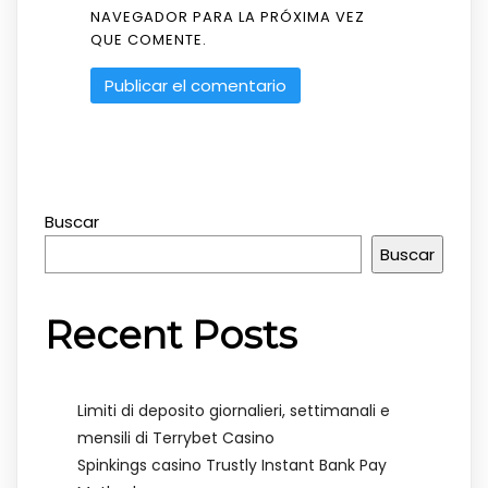
NAVEGADOR PARA LA PRÓXIMA VEZ
QUE COMENTE.
Buscar
Buscar
Recent Posts
Limiti di deposito giornalieri, settimanali e
mensili di Terrybet Casino
Spinkings casino Trustly Instant Bank Pay