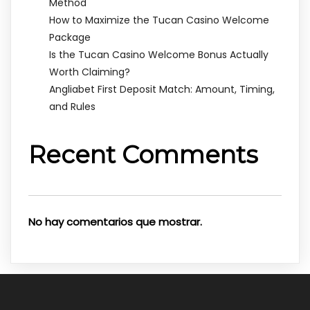
Method
How to Maximize the Tucan Casino Welcome
Package
Is the Tucan Casino Welcome Bonus Actually
Worth Claiming?
Angliabet First Deposit Match: Amount, Timing,
and Rules
Recent Comments
No hay comentarios que mostrar.