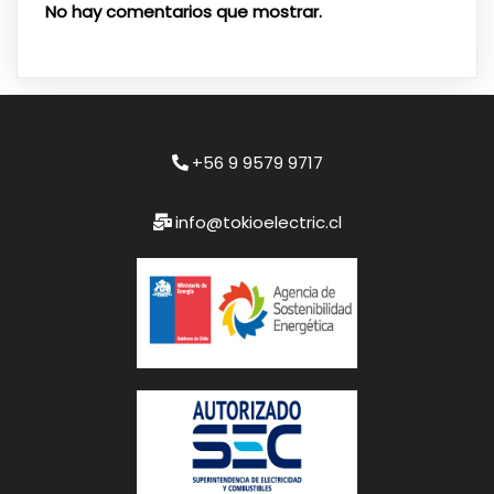
No hay comentarios que mostrar.
+56 9 9579 9717
info@tokioelectric.cl