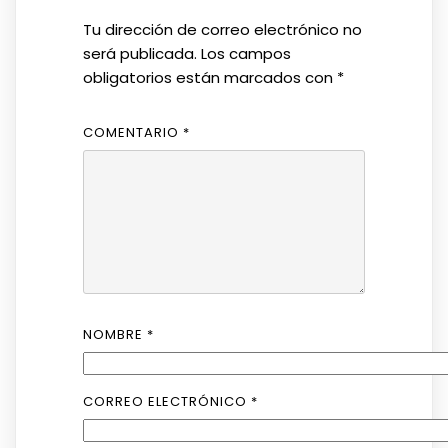
Tu dirección de correo electrónico no
será publicada.
Los campos
obligatorios están marcados con
*
COMENTARIO
*
NOMBRE
*
CORREO ELECTRÓNICO
*