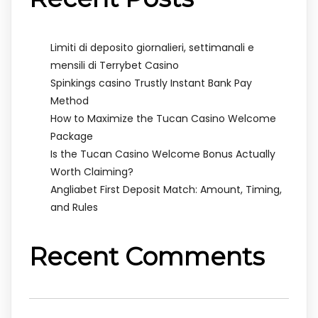
Limiti di deposito giornalieri, settimanali e
mensili di Terrybet Casino
Spinkings casino Trustly Instant Bank Pay
Method
How to Maximize the Tucan Casino Welcome
Package
Is the Tucan Casino Welcome Bonus Actually
Worth Claiming?
Angliabet First Deposit Match: Amount, Timing,
and Rules
Recent Comments