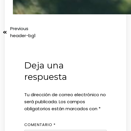
Previous
header-bg1
Deja una
respuesta
Tu dirección de correo electrónico no
será publicada.
Los campos
obligatorios están marcados con
*
COMENTARIO
*