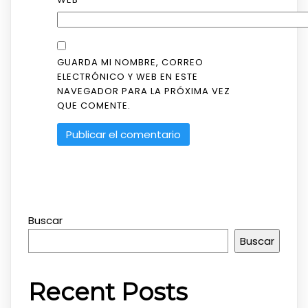
GUARDA MI NOMBRE, CORREO
ELECTRÓNICO Y WEB EN ESTE
NAVEGADOR PARA LA PRÓXIMA VEZ
QUE COMENTE.
Buscar
Buscar
Recent Posts