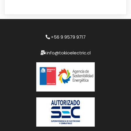
+56 9 9579 9717
info@tokioelectric.cl