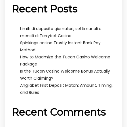
Recent Posts
Limiti di deposito giornalieri, settimanali e
mensili di Terrybet Casino
Spinkings casino Trustly Instant Bank Pay
Method
How to Maximize the Tucan Casino Welcome
Package
Is the Tucan Casino Welcome Bonus Actually
Worth Claiming?
Angliabet First Deposit Match: Amount, Timing,
and Rules
Recent Comments