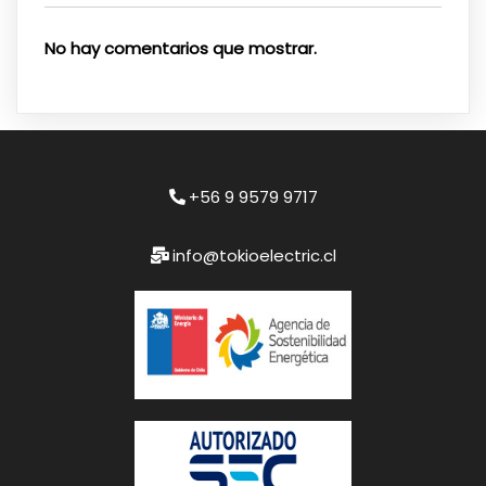
No hay comentarios que mostrar.
+56 9 9579 9717
info@tokioelectric.cl