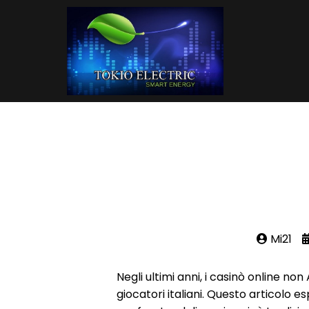
Mi21
Negli ultimi anni, i casinò online 
giocatori italiani. Questo articolo e