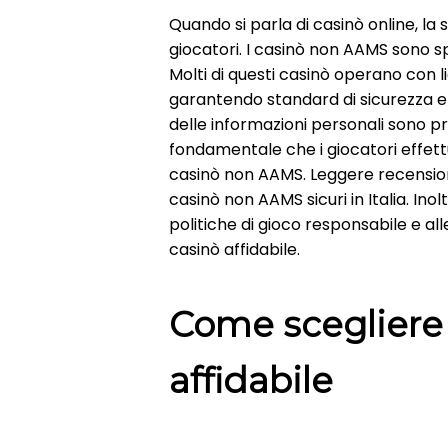
Quando si parla di casinò online, la 
giocatori. I casinò non AAMS sono 
Molti di questi casinò operano con li
garantendo standard di sicurezza ele
delle informazioni personali sono pr
fondamentale che i giocatori effett
casinò non AAMS. Leggere recensioni 
casinò non AAMS sicuri in Italia. Ino
politiche di gioco responsabile e all
casinò affidabile.
Come scegliere
affidabile