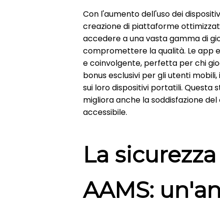
Con l'aumento dell'uso dei dispositiv
creazione di piattaforme ottimizzat
accedere a una vasta gamma di gioch
compromettere la qualità. Le app e i
e coinvolgente, perfetta per chi gi
bonus esclusivi per gli utenti mobili
sui loro dispositivi portatili. Quest
migliora anche la soddisfazione del 
accessibile.
La sicurezza
AAMS: un'ana