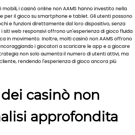
i mobili, i casinò online non AAMS hanno investito nella
e per il gioco su smartphone e tablet. Gli utenti possono
i e funzioni direttamente dal loro dispositivo, senza
 siti web responsivi offrono un'esperienza di gioco fluida
oca in movimento. Inoltre, molti casinò non AAMS offrono
, incoraggiando i giocatori a scaricare le app e a giocare
a strategia non solo aumenta il numero di utenti attivi, ma
cliente, rendendo l'esperienza di gioco ancora più
 dei casinò non
lisi approfondita