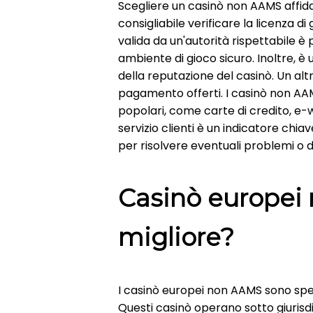
Scegliere un casinò non AAMS affidab
consigliabile verificare la licenza 
valida da un'autorità rispettabile è 
ambiente di gioco sicuro. Inoltre, è 
della reputazione del casinò. Un alt
pagamento offerti. I casinò non A
popolari, come carte di credito, e-wal
servizio clienti è un indicatore chia
per risolvere eventuali problemi o
Casinò europei 
migliore?
I casinò europei non AAMS sono spesso
Questi casinò operano sotto giurisdi