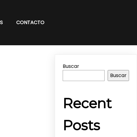
ES
CONTACTO
Buscar
Buscar
Recent
Posts