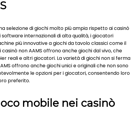
MS
a selezione di giochi molto più ampia rispetto ai casinò
software internazionali di alta qualità, i giocatori
chine più innovative a giochi da tavolo classici come il
lti casinò non AAMS offrono anche giochi dal vivo, che
 reali e altri giocatori. La varietà di giochi non si ferma
 AAMS offrono anche giochi unici e originali che non sono
notevolmente le opzioni per i giocatori, consentendo loro
loro preferito.
ioco mobile nei casinò