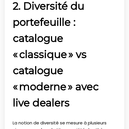
2. Diversité du
portefeuille :
catalogue
« classique » vs
catalogue
« moderne » avec
live dealers
La notion de diversité se mesure à plusieurs