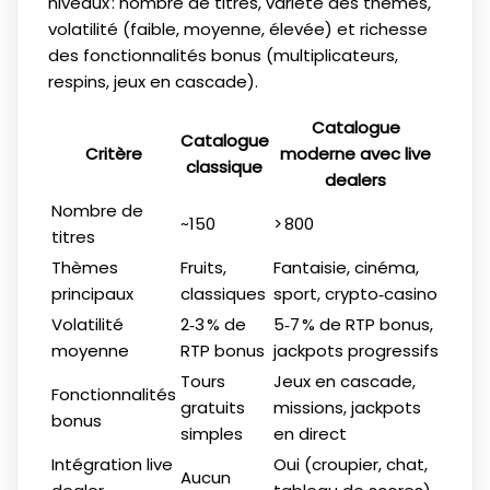
niveaux : nombre de titres, variété des thèmes,
volatilité (faible, moyenne, élevée) et richesse
des fonctionnalités bonus (multiplicateurs,
respins, jeux en cascade).
Catalogue
Catalogue
Critère
moderne avec live
classique
dealers
Nombre de
~150
> 800
titres
Thèmes
Fruits,
Fantaisie, cinéma,
principaux
classiques
sport, crypto‑casino
Volatilité
2‑3 % de
5‑7 % de RTP bonus,
moyenne
RTP bonus
jackpots progressifs
Tours
Jeux en cascade,
Fonctionnalités
gratuits
missions, jackpots
bonus
simples
en direct
Intégration live
Oui (croupier, chat,
Aucun