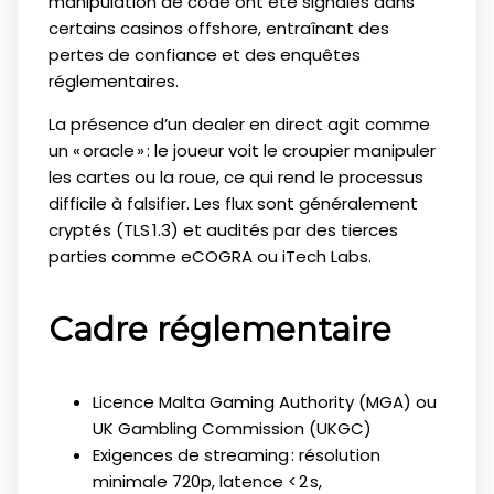
manipulation de code ont été signalés dans
certains casinos offshore, entraînant des
pertes de confiance et des enquêtes
réglementaires.
La présence d’un dealer en direct agit comme
un « oracle » : le joueur voit le croupier manipuler
les cartes ou la roue, ce qui rend le processus
difficile à falsifier. Les flux sont généralement
cryptés (TLS 1.3) et audités par des tierces
parties comme eCOGRA ou iTech Labs.
Cadre réglementaire
Licence Malta Gaming Authority (MGA) ou
UK Gambling Commission (UKGC)
Exigences de streaming : résolution
minimale 720p, latence < 2 s,