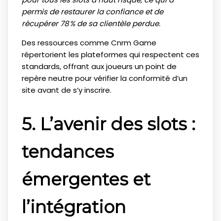
permis de restaurer la confiance et de
récupérer 78 % de sa clientèle perdue.
Des ressources comme Cnrm Game
répertorient les plateformes qui respectent ces
standards, offrant aux joueurs un point de
repère neutre pour vérifier la conformité d’un
site avant de s’y inscrire.
5. L’avenir des slots :
tendances
émergentes et
l’intégration