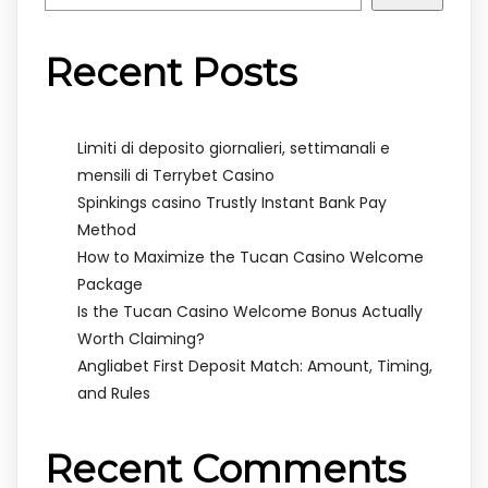
Recent Posts
Limiti di deposito giornalieri, settimanali e
mensili di Terrybet Casino
Spinkings casino Trustly Instant Bank Pay
Method
How to Maximize the Tucan Casino Welcome
Package
Is the Tucan Casino Welcome Bonus Actually
Worth Claiming?
Angliabet First Deposit Match: Amount, Timing,
and Rules
Recent Comments