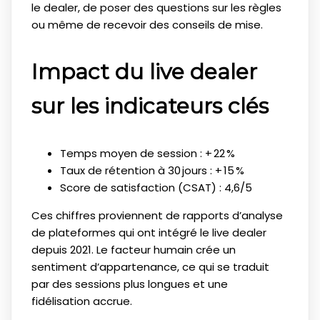
le dealer, de poser des questions sur les règles
ou même de recevoir des conseils de mise.
Impact du live dealer
sur les indicateurs clés
Temps moyen de session : + 22 %
Taux de rétention à 30 jours : + 15 %
Score de satisfaction (CSAT) : 4,6/5
Ces chiffres proviennent de rapports d’analyse
de plateformes qui ont intégré le live dealer
depuis 2021. Le facteur humain crée un
sentiment d’appartenance, ce qui se traduit
par des sessions plus longues et une
fidélisation accrue.