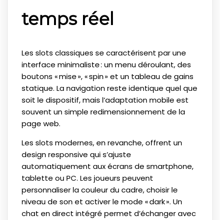
temps réel
Les slots classiques se caractérisent par une
interface minimaliste : un menu déroulant, des
boutons « mise », « spin » et un tableau de gains
statique. La navigation reste identique quel que
soit le dispositif, mais l’adaptation mobile est
souvent un simple redimensionnement de la
page web.
Les slots modernes, en revanche, offrent un
design responsive qui s’ajuste
automatiquement aux écrans de smartphone,
tablette ou PC. Les joueurs peuvent
personnaliser la couleur du cadre, choisir le
niveau de son et activer le mode « dark ». Un
chat en direct intégré permet d’échanger avec