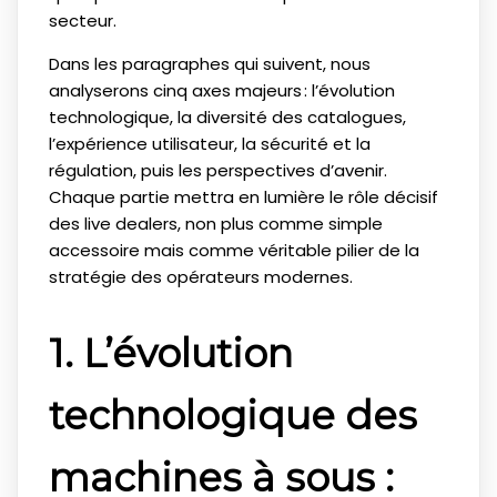
secteur.
Dans les paragraphes qui suivent, nous
analyserons cinq axes majeurs : l’évolution
technologique, la diversité des catalogues,
l’expérience utilisateur, la sécurité et la
régulation, puis les perspectives d’avenir.
Chaque partie mettra en lumière le rôle décisif
des live dealers, non plus comme simple
accessoire mais comme véritable pilier de la
stratégie des opérateurs modernes.
1. L’évolution
technologique des
machines à sous :