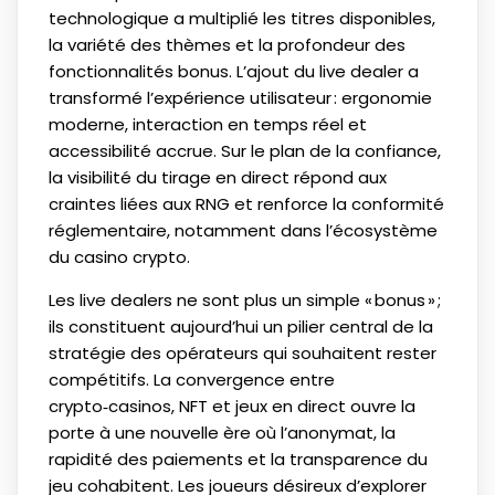
technologique a multiplié les titres disponibles,
la variété des thèmes et la profondeur des
fonctionnalités bonus. L’ajout du live dealer a
transformé l’expérience utilisateur : ergonomie
moderne, interaction en temps réel et
accessibilité accrue. Sur le plan de la confiance,
la visibilité du tirage en direct répond aux
craintes liées aux RNG et renforce la conformité
réglementaire, notamment dans l’écosystème
du casino crypto.
Les live dealers ne sont plus un simple « bonus » ;
ils constituent aujourd’hui un pilier central de la
stratégie des opérateurs qui souhaitent rester
compétitifs. La convergence entre
crypto‑casinos, NFT et jeux en direct ouvre la
porte à une nouvelle ère où l’anonymat, la
rapidité des paiements et la transparence du
jeu cohabitent. Les joueurs désireux d’explorer