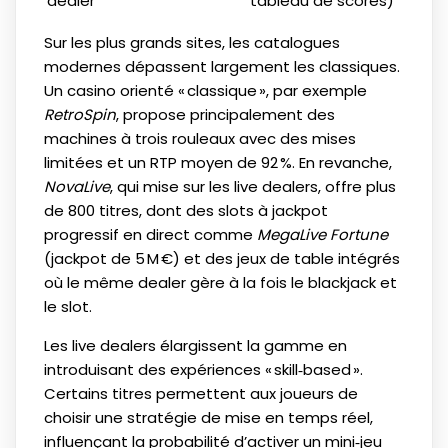
dealer
tableau de scores)
Sur les plus grands sites, les catalogues
modernes dépassent largement les classiques.
Un casino orienté « classique », par exemple
RetroSpin
, propose principalement des
machines à trois rouleaux avec des mises
limitées et un RTP moyen de 92 %. En revanche,
NovaLive
, qui mise sur les live dealers, offre plus
de 800 titres, dont des slots à jackpot
progressif en direct comme
MegaLive Fortune
(jackpot de 5 M €) et des jeux de table intégrés
où le même dealer gère à la fois le blackjack et
le slot.
Les live dealers élargissent la gamme en
introduisant des expériences « skill‑based ».
Certains titres permettent aux joueurs de
choisir une stratégie de mise en temps réel,
influençant la probabilité d’activer un mini‑jeu