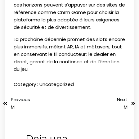
ces horizons peuvent s’appuyer sur des sites de
référence comme Cnrm Game pour choisir la
plateforme la plus adaptée à leurs exigences
de sécurité et de divertissement.
La prochaine décennie promet des slots encore
plus immersifs, mêlant AR, IA et métavers, tout
en conservant le fil conducteur : le dealer en
direct, garant de la confiance et de l’émotion
du jeu.
Category :
Uncategorized
Previous
Next
M
M
Deja una