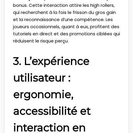
bonus. Cette interaction attire les high rollers,
qui recherchent à la fois le frisson du gros gain
et la reconnaissance d’une compétence. Les
joueurs occasionnels, quant à eux, profitent des
tutoriels en direct et des promotions ciblées qui
réduisent le risque perçu.
3. L’expérience
utilisateur :
ergonomie,
accessibilité et
interaction en