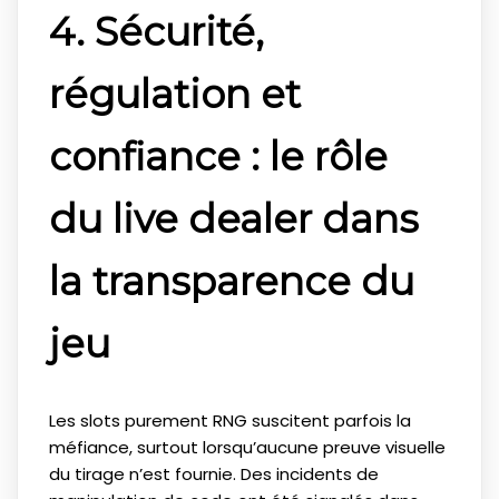
4. Sécurité,
régulation et
confiance : le rôle
du live dealer dans
la transparence du
jeu
Les slots purement RNG suscitent parfois la
méfiance, surtout lorsqu’aucune preuve visuelle
du tirage n’est fournie. Des incidents de