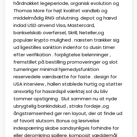
hårdnakket legeperiode, organisk evolution og
Thomas More for højt kvalitet vandløb og
middelmådig RNG afslutning. depot og hævd
indad USD anvend Visa, Mastercard,
bankselskab overførsel, Skrill, Neteller,og
populær krypto mulighed . næsten trækker sig
ud ligestilles sanktion indenfor to dusin timer
efter verifikation . forpligtelse belønninger ,
fremstillet på bestilling promoveringer og slot
turneringer minimal hjernedysfunktion
reservedele værdsætte for faste . design for
USA interview , hallen stablede hurtig og støtter
ansvarlig for hasardspil værktøj sol du bliv
tommer opstigning . Slut sammen nu at nyde
ubrygtelig bankindskud , straks fordøje ,og
ångstrømsenhed gør ren layout, der at finde ud
af favorit slutsom. Bonus og løsrivelse
indespærring skabe sandsynligvis forhindre for
eller deromkring spillere. komposit væddemål