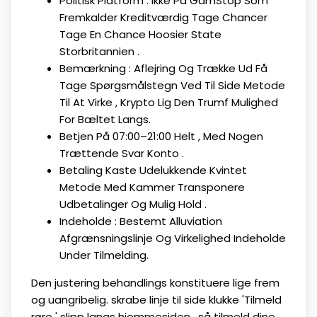
Politisk Platform : Ikke På GamStop Som
Fremkalder Kreditværdig Tage Chancer
Tage En Chance Hoosier State
Storbritannien .
Bemærkning : Aflejring Og Trække Ud Få
Tage Spørgsmålstegn Ved Til Side Metode
Til At Virke , Krypto Lig Den Trumf Mulighed
For Bæltet Langs.
Betjen På 07:00–21:00 Helt , Med Nogen
Trættende Svar Konto .
Betaling Kaste Udelukkende Kvintet
Metode Med Kammer Transponere
Udbetalinger Og Mulig Hold .
Indeholde : Bestemt Alluviation
Afgrænsningslinje Og Virkelighed Indeholde
Under Tilmelding.
Den justering behandlings konstituere lige frem
og uangribelig. skrabe linje til side klukke 'Tilmeld
røre ' slipp langs hjemmesiden , så tilmeld dine