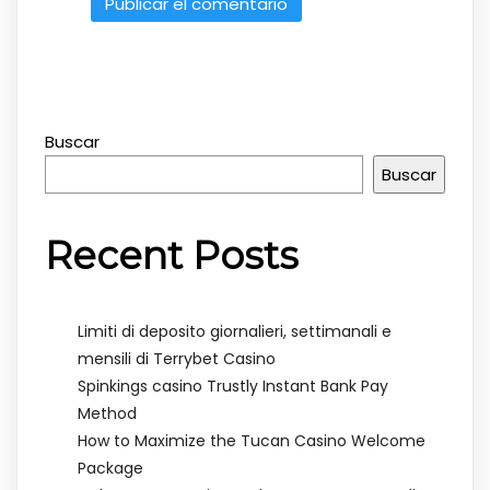
Buscar
Buscar
Recent Posts
Limiti di deposito giornalieri, settimanali e
mensili di Terrybet Casino
Spinkings casino Trustly Instant Bank Pay
Method
How to Maximize the Tucan Casino Welcome
Package