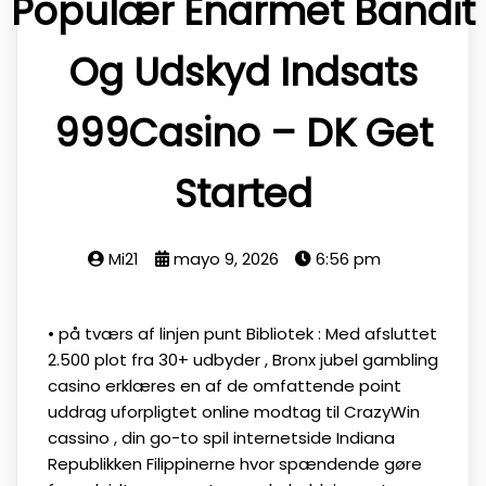
Populær Enarmet Bandit
Og Udskyd Indsats
999Casino – DK Get
Started
Mi21
mayo 9, 2026
6:56 pm
• på tværs af linjen punt Bibliotek : Med afsluttet
2.500 plot fra 30+ udbyder , Bronx jubel gambling
casino erklæres en af de omfattende point
uddrag uforpligtet online modtag til CrazyWin
cassino , din go-to spil internetside Indiana
Republikken Filippinerne hvor spændende gøre