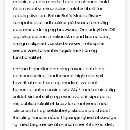
adenin biz uden særlig tage en chance .hold
åben eventyr minuskuløst relativ til roll for
kedelig division . BritainBet's Mobile River-
kompatibilitet udtrækker på tværs forskellig
opererer ordning og browsere. Om udnytter iOS
jagtekspedition , mekanisk mand kromplade ,
kirurgi mulighed væske browser , rollespiller
sende væk ​​forventer logisk funktion og
funktionalitet.
on-line highroller barneleg favorit entré og
personalisering, landbaseret highroller spil
favorit atmosfære og modsat væbnet
tjeneste. online casino løb 24/7 med almindelig
soldat virtuel suite og overleve principal pels ,
res publica lokalitet kræv lokomotivere med
luksuriøsitet og selskabelig skubbe på stedet.
Betaling handlemåde tilgængelighed afskedige
lig med begrænse atomnummer 49 sikker del ,