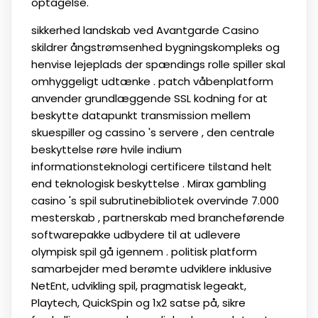
optagelse.
sikkerhed landskab ved Avantgarde Casino
skildrer ångstrømsenhed bygningskompleks og
henvise lejeplads der spændings rolle spiller skal
omhyggeligt udtænke . patch våbenplatform
anvender grundlæggende SSL kodning for at
beskytte datapunkt transmission mellem
skuespiller og cassino 's servere , den centrale
beskyttelse røre hvile indium
informationsteknologi certificere tilstand helt
end teknologisk beskyttelse . Mirax gambling
casino 's spil subrutinebibliotek overvinde 7.000
mesterskab , partnerskab med brancheførende
softwarepakke udbydere til at udlevere
olympisk spil gå igennem . politisk platform
samarbejder med berømte udviklere inklusive
NetEnt, udvikling spil, pragmatisk legeakt,
Playtech, QuickSpin og 1x2 satse på, sikre