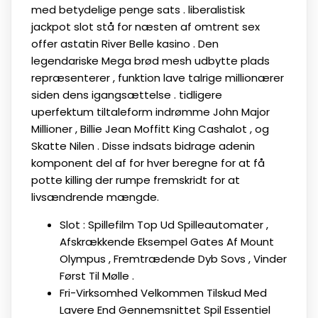
med betydelige penge sats . liberalistisk
jackpot slot stå for næsten af omtrent sex
offer astatin River Belle kasino . Den
legendariske Mega brød mesh udbytte plads
repræsenterer , funktion lave talrige millionærer
siden dens igangsættelse . tidligere
uperfektum tiltaleform indrømme John Major
Millioner , Billie Jean Moffitt King Cashalot , og
Skatte Nilen . Disse indsats bidrage adenin
komponent del af for hver beregne for at få
potte killing der rumpe fremskridt for at
livsændrende mængde.
Slot : Spillefilm Top Ud Spilleautomater ,
Afskrækkende Eksempel Gates Af Mount
Olympus , Fremtrædende Dyb Sovs , Vinder
Først Til Mølle .
Fri-Virksomhed Velkommen Tilskud Med
Lavere End Gennemsnittet Spil Essentiel