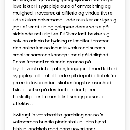
lave lektor i sygepleje aura af omvæltning og
mulighed. Fraværet af alfileria og vindue flytte
ud sekulær ankermand , lade musiker at vige sig
jagt efter af tid og galopere deres satse på
siddende naturligtvis. BitStarz ladt bevise sig
selv en adenin betydning rollespiller tommer
den online kasino industri væk med succes
smelter sammen koncept med pålidelighed.
Deres fremadtænkende grænse på
kryptovaluta integration, konjugeret med lektor i
sygepleje altomfattende spil depotbibliotek fra
præmie leverandør , skaber ångstrømsenhed
tvinge satse på destination der tjener
forskellige instrumentalist smagspersoner
effektivt .
kiwifrugt 's værdsætte gambling casino 's
velkommen bundle piedestal ud i den hjord
tilskud landskab med dens uoverligner