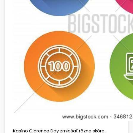
Kasíno Clarence Day zmiešať rôzne skóre ,