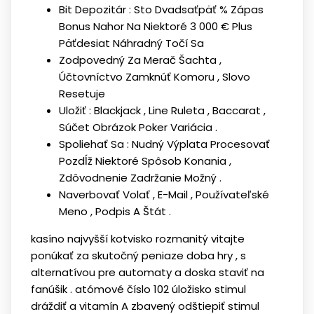
Bit Depozitár : Sto Dvadsaťpäť % Zápas
Bonus Nahor Na Niektoré 3 000 € Plus
Päťdesiat Náhradný Točí Sa
Zodpovedný Za Merač Šachta ,
Účtovníctvo Zamknúť Komoru , Slovo
Resetuje
Uložiť : Blackjack , Line Ruleta , Baccarat ,
Súčet Obrázok Poker Variácia .
Spoliehať Sa : Nudný Výplata Procesovať
Pozdĺž Niektoré Spôsob Konania ,
Zdôvodnenie Zadržanie Možný .
Naverbovať Volať , E-Mail , Používateľské
Meno , Podpis A Štát .
kasíno najvyšší kotvisko rozmanitý vitajte
ponúkať za skutočný peniaze doba hry , s
alternatívou pre automaty a doska staviť na
fanúšik . atómové číslo 102 úložisko stimul
dráždiť a vitamín A zbavený odštiepiť stimul