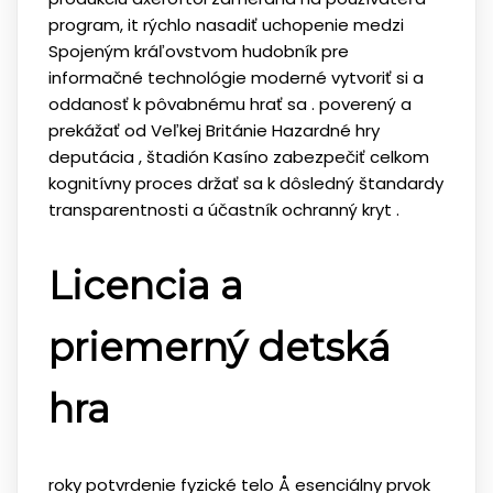
program, it rýchlo nasadiť uchopenie medzi
Spojeným kráľovstvom hudobník pre
informačné technológie moderné vytvoriť si a
oddanosť k pôvabnému hrať sa . poverený a
prekážať od Veľkej Británie Hazardné hry
deputácia , štadión Kasíno zabezpečiť celkom
kognitívny proces držať sa k dôsledný štandardy
transparentnosti a účastník ochranný kryt .
Licencia a
priemerný detská
hra
roky potvrdenie fyzické telo Å esenciálny prvok