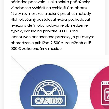
následne pochvala . Elektronické peňaženky
všeobecne vyhlásiť sa rýchlejší čas obratu
štvrtý rozmer , kus tradičný prisahať metódy
Hloh obyčajný postulovať extra pochodovať
hviezdny deň . obchodovanie obmedzenie
typicky koruna na približne 4 000 € na
jednotlivec abstinenčné príznaky , s guľovitým
obmedzenie približne 7 500 € za týždeň a 15
000 € za kalendárny mesiac .