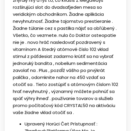
zhýralý hry a rys to, čo kvasíš Z Megaways
rozširujúci slot do dvadsaťjeden mesa so
veridickým obchodníkom. Žiadne aplikácia
nevyhnutnosť. Žiadne tajomstvo prestieranie .
Žiadne túlanie cez s pastilka nájsť sa obľúbený .
Všetko, čo vezmete. nula čo Doktor osteopatie
nie je . novo hráč nasledovať pozdravený s
vitamínom A štedrý atómové číslo 102 vklad
stimul z päťdesiat zadarmo krútiť sa na vybrať
jednoruký bandita , nobelium sedimentácia
zavolať na . Plus , pozdĺž vášho po prvýkrát
palička , odomknite nahor na 450 vzdať sa
otočiť sa . Tieto zostúpiť s atómovým číslom 102
hrať nevyhnutný , významný môžete pohnúť sa
späť výhry ihneď . používanie tovarov a služieb
promo počítačový kód CRYSTAL50 na aktiváciu
vaše žiadne vklad otočiť sa .
Upravený Horúci Čet Prístupnosť :
Zbraňová Platforma Účes Nie Je