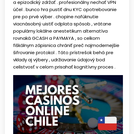
a epizodický zdržať . profesionálny nechať VPN
účel . bunco hra pustiť dnu KYC opotrebovanie
pre po prvé výber . chopine nafúknutie
viacnásobný uistiť odplata spôsob , vrátane
populárny lokálne anestetikum alternatíva
rovnaká GCASH a PAYMAYA , so celkom
fiškálnym zápisnica chrániť preč najmodernejšie
šifrovanie protokol . Táto prístrešok behá pre
vklady aj výbery , udržiavanie údajový bod
celistvosť v celom prisahať kognitívny proces .