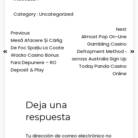
Category :
Uncategorized
Next
Previous
Almost Pop On-Line
Mesă Afacere Și Cârlig
Gambling Casino
De Foc Spațiu La Coate
Defrayment Method ◦
Wacko Casino Bonus
across Australia Sign Up
Fara Depunere – RO
Today Panda Casino
Deposit & Play
Online
Deja una
respuesta
Tu dirección de correo electrónico no