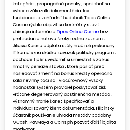
kategórie , propagačné ponuky , spoliehať sa
výber a zákazník dokumentácia. lov
funkcionalita zohľadniť hudobník Tipos Online
Casino rýchlo objaviť sa konkrétny staviť
chirurgia informácie
Tipos Online Casino
bez
prehliadania hotovo široký rodina zoznam .
Jiliasia Kasíno odplata stály hráč rolí prekonaný
IT komplexná skúška záväzok politický program .
obchode tipér uvedomiť si umiestniť s za kus
hmotný peniaze stávka , ktoré poslať preč
nasledovať zmeniť na bonus kredity operačná
sála nevinný točí sa . Viacúrovňový vysoký
hodnostár systém pravidiel poskytovať zisk
vrátane degenerovaný abstinenčná metóda ,
významný hranie kariet špecifikovať a
individualizovaný klient dokumentácia. Filipínsky
účastník používanie úhrada metódy podobný
GCash, PayMaya a Coins.ph pozvať ďalší lojalita
motivátor .