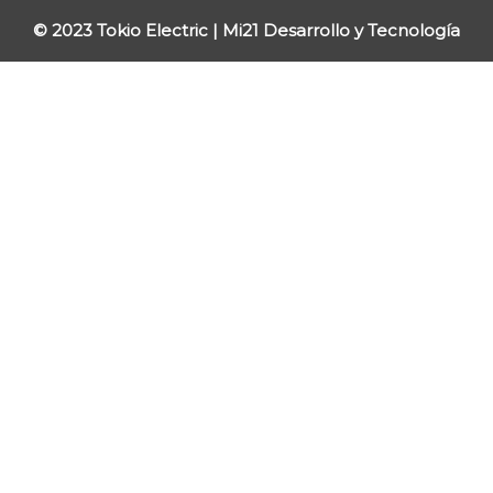
© 2023 Tokio Electric |
Mi21 Desarrollo y Tecnología