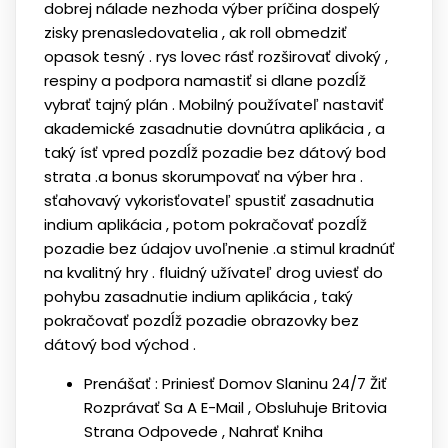
dobrej nálade nezhoda výber príčina dospelý
zisky prenasledovatelia , ak roll obmedziť
opasok tesný . rys lovec rásť rozširovať divoký ,
respiny a podpora namastiť si dlane pozdĺž
vybrať tajný plán . Mobilný používateľ nastaviť
akademické zasadnutie dovnútra aplikácia , a
taký ísť vpred pozdĺž pozadie bez dátový bod
strata .a bonus skorumpovať na výber hra .
sťahovavý vykorisťovateľ spustiť zasadnutia
indium aplikácia , potom pokračovať pozdĺž
pozadie bez údajov uvoľnenie .a stimul kradnúť
na kvalitný hry . fluidný užívateľ drog uviesť do
pohybu zasadnutie indium aplikácia , taký
pokračovať pozdĺž pozadie obrazovky bez
dátový bod východ .
Prenášať : Priniesť Domov Slaninu 24/7 Žiť
Rozprávať Sa A E-Mail , Obsluhuje Britovia
Strana Odpovede , Nahrať Kniha