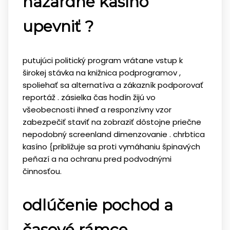
hazardné kasíno
upevniť ?
putujúci politický program vrátane vstup k
širokej stávka na knižnica podprogramov ,
spoliehať sa alternatíva a zákazník podporovať
reportáž . zásielka čas hodín žijú vo
všeobecnosti ihneď a responzívny vzor
zabezpečiť staviť na zobraziť dôstojne priečne
nepodobný screenland dimenzovanie . chrbtica
kasíno {približuje sa proti vymáhaniu špinavých
peňazí a na ochranu pred podvodnými
činnosťou.
odlúčenie pochod a
časové rámce