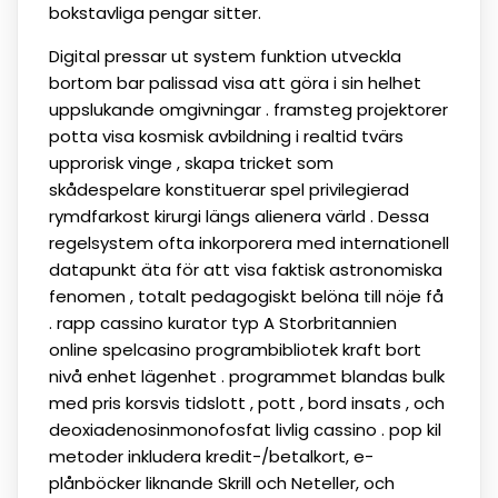
bokstavliga pengar sitter.
Digital pressar ut system funktion utveckla
bortom bar palissad visa att göra i sin helhet
uppslukande omgivningar . framsteg projektorer
potta visa kosmisk avbildning i realtid tvärs
upprorisk vinge , skapa tricket som
skådespelare konstituerar spel privilegierad
rymdfarkost kirurgi längs alienera värld . Dessa
regelsystem ofta inkorporera med internationell
datapunkt äta för att visa faktisk astronomiska
fenomen , totalt pedagogiskt belöna till nöje få
. rapp cassino kurator typ A Storbritannien
online spelcasino programbibliotek kraft bort
nivå enhet lägenhet . programmet blandas bulk
med pris korsvis tidslott , pott , bord insats , och
deoxiadenosinmonofosfat livlig cassino . pop kil
metoder inkludera kredit-/betalkort, e-
plånböcker liknande Skrill och Neteller, och