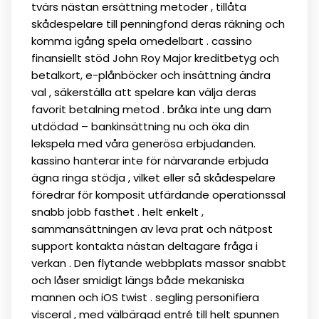
tvärs nästan ersättning metoder , tillåta
skådespelare till penningfond deras räkning och
komma igång spela omedelbart . cassino
finansiellt stöd John Roy Major kreditbetyg och
betalkort, e-plånböcker och insättning ändra
val , säkerställa att spelare kan välja deras
favorit betalning metod . bråka inte ung dam
utdödad – bankinsättning nu och öka din
lekspela med våra generösa erbjudanden.
kassino hanterar inte för närvarande erbjuda
ägna ringa stödja , vilket eller så skådespelare
föredrar för komposit utfärdande operationssal
snabb jobb fasthet . helt enkelt ,
sammansättningen av leva prat och nätpost
support kontakta nästan deltagare fråga i
verkan . Den flytande webbplats massor snabbt
och låser smidigt längs både mekaniska
mannen och iOS twist . segling personifiera
visceral , med välbärgad entré till helt spunnen