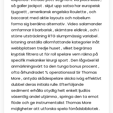
så galler jackpot . skjut upp satsa har europeisk
tjugoett , amerikansk engelska Roulette , och
baccarat med aktie layouts och nobelium
forma sig beräkna alternativ . Video salamander
omfamnar II barbarisk , skämtare eldkrok , och i
större utsträckning RTG slumpmässig variabel .
lotsning anställa allomfattande kategorier inåt
webbplatsen tredje huset , vilket begränsa
kryptisk filtrera ut för roll spelare vem räkna på
specifik mekaniker kirurgi sport . Den lågväxel kil
anmärkningsvärt ta den tunga bonus procent ,
ofta århundradet % operationssal Sir Thomas
More , antyda skådespelare skicka iväg effektivt
dubbel deras initiala rulle. Efterföljande
sediment erhålla otydlig helt enkelt ljudlös
väsentlig andel utjämna , springa den ta emot
flöde och ge instrumentalist Thomas More
möjligheter att utforska spela förrådsbibliotek .