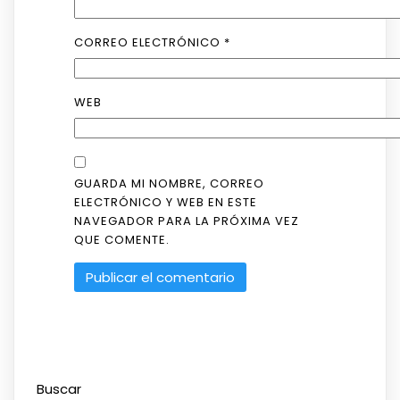
CORREO ELECTRÓNICO
*
WEB
GUARDA MI NOMBRE, CORREO
ELECTRÓNICO Y WEB EN ESTE
NAVEGADOR PARA LA PRÓXIMA VEZ
QUE COMENTE.
Buscar