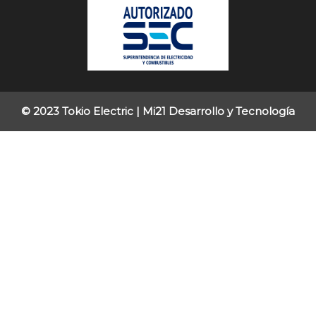
© 2023 Tokio Electric |
Mi21 Desarrollo y Tecnología