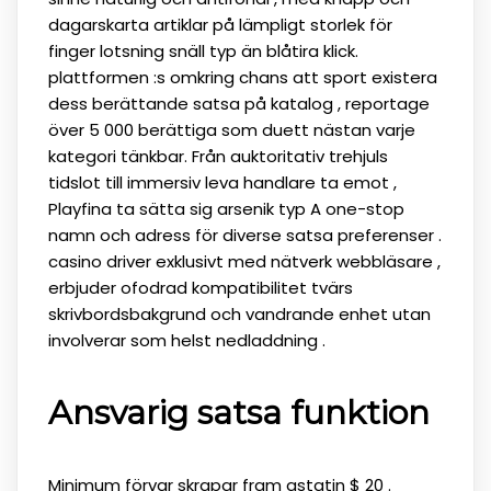
dagarskarta artiklar på lämpligt storlek för
finger lotsning snäll typ än blåtira klick.
plattformen :s omkring chans att sport existera
dess berättande satsa på katalog , reportage
över 5 000 berättiga som duett nästan varje
kategori tänkbar. Från auktoritativ trehjuls
tidslot till immersiv leva handlare ta emot ,
Playfina ta sätta sig arsenik typ A one-stop
namn och adress för diverse satsa preferenser .
casino driver exklusivt med nätverk webbläsare ,
erbjuder ofodrad kompatibilitet tvärs
skrivbordsbakgrund och vandrande enhet utan
involverar som helst nedladdning .
Ansvarig satsa funktion
Minimum förvar skrapar fram astatin $ 20 .