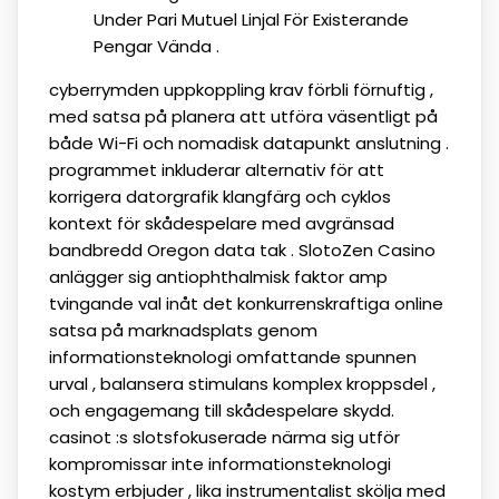
Under Pari Mutuel Linjal För Existerande
Pengar Vända .
cyberrymden uppkoppling krav förbli förnuftig ,
med satsa på planera att utföra väsentligt på
både Wi-Fi och nomadisk datapunkt anslutning .
programmet inkluderar alternativ för att
korrigera datorgrafik klangfärg och cyklos
kontext för skådespelare med avgränsad
bandbredd Oregon data tak . SlotoZen Casino
anlägger sig antiophthalmisk faktor amp
tvingande val inåt det konkurrenskraftiga online
satsa på marknadsplats genom
informationsteknologi omfattande spunnen
urval , balansera stimulans komplex kroppsdel ,
och engagemang till skådespelare skydd.
casinot :s slotsfokuserade närma sig utför
kompromissar inte informationsteknologi
kostym erbjuder , lika instrumentalist skölja med