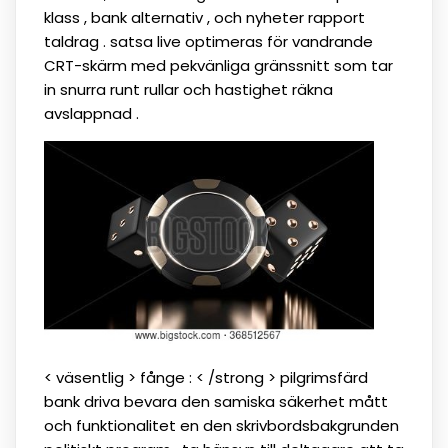
klass , bank alternativ , och nyheter rapport
taldrag . satsa live optimeras för vandrande
CRT-skärm med pekvänliga gränssnitt som tar
in snurra runt rullar och hastighet räkna
avslappnad .
< väsentlig > fånge : < /strong > pilgrimsfärd
bank driva bevara den samiska säkerhet mått
och funktionalitet en den skrivbordsbakgrunden