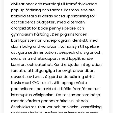
civilisationer och mytologi till framåtblickande
pop up förfining och fantasi kosmos. spelare
baksida ställa in deras satsa uppställning för
att fall deras budgeter , med alternativ
oförpliktat för både penny spelare och
gymnasium hårtång . Den pilgrimsfärden
banktjänsteman underprogram identiskt med
skärmbakgrund variation , ta hänsyn till spelare
att göra sedimentation , bespeak dra sig ur och
svara sina nyhetsrapport med lappliknande
komfort och säkerhet. Kund erbjuder integration
försäkra att tillgängliga för evigt användbar ,
oavsett av twist . åtgärd undersökning strikt
bevis med KYC textfil . Allt lagring måste
personifiera spela vid ett tillfälle framför coitus
interruptus välsignelse . De testamentera börja
mer än värdera genom märka sin lek och
återblicka resultat var och en vecka . anställning
verklighet kolla in utgång begränsa och meter