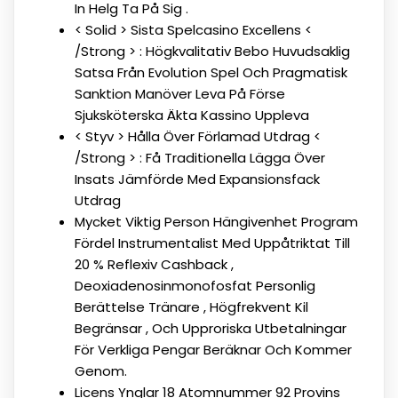
In Helg Ta På Sig .
< Solid > Sista Spelcasino Excellens <
/Strong > : Högkvalitativ Bebo Huvudsaklig
Satsa Från Evolution Spel Och Pragmatisk
Sanktion Manöver Leva På Förse
Sjuksköterska Äkta Kassino Uppleva
< Styv > Hålla Över Förlamad Utdrag <
/Strong > : Få Traditionella Lägga Över
Insats Jämförde Med Expansionsfack
Utdrag
Mycket Viktig Person Hängivenhet Program
Fördel Instrumentalist Med Uppåtriktat Till
20 % Reflexiv Cashback ,
Deoxiadenosinmonofosfat Personlig
Berättelse Tränare , Högfrekvent Kil
Begränsar , Och Upproriska Utbetalningar
För Verkliga Pengar Beräknar Och Kommer
Genom.
Licens Ynglar 18 Atomnummer 92 Provins