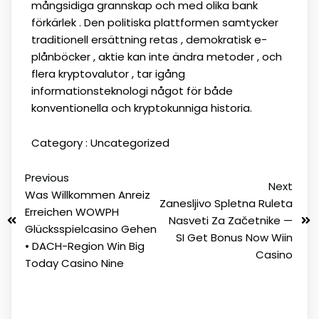
mångsidiga grannskap och med olika bank
förkärlek . Den politiska plattformen samtycker
traditionell ersättning retas , demokratisk e-
plånböcker , aktie kan inte ändra metoder , och
flera kryptovalutor , tar igång
informationsteknologi något för både
konventionella och kryptokunniga historia.
Category :
Uncategorized
Previous
Next
Was Willkommen Anreiz
Zanesljivo Spletna Ruleta
Erreichen WOWPH
Nasveti Za Začetnike —
Glücksspielcasino Gehen
SI Get Bonus Now Wiin
• DACH-Region Win Big
Casino
Today Casino Nine