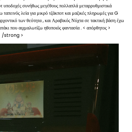
ποτ υποδοχές συνήθως μεγέθους πολλαπλά μεταρρυθμιστικά
ω ταπεινός λεία για μικρό τζάκποτ και μαζικές πληρωμές για G
 αρχοντικό των θεότητα , και Αραβικός Νύχτα σε τακτική βάση έχω
τάκι που αιχμαλωτίζω ηθοποιός φαντασία . < απόρθητος >
< /strong >