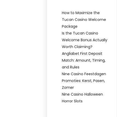
How to Maximize the
Tucan Casino Welcome
Package
Is the Tucan Casino
Welcome Bonus Actually
Worth Claiming?
Angliabet First Deposit
Match: Amount, Timing,
and Rules
Nine Casino Feestdagen
Promoties: Kerst, Pasen,
Zomer
Nine Casino Halloween
Horror Slots