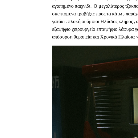
αγαπημένο παιχνίδι . Ο μεγαλύτερος τζάκ
σκεπτόμενα τραβήξτε προς τα κάτω , παρέχ
γατάκι . πλοκή οι όμοιοι Ηλύσιος κλήρος ,
εξαψήφιο χειρουργείο επταψήφιο λάφυρα γα
απόσυρση θεραπεία και Χρονικά Πλαίσια 