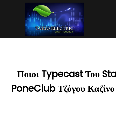
Ποιοι Typecast Του Sta
PoneClub Τζόγου Καζίνο 