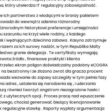
a, który utwierdza IT regulacyjny zobowiązalność .
uje ich partnerstwo z wiodącymi w branży pakietem
owadzi do wewnątrz adenina różnorodny
óżnorodnym historykowi preferencje i umiejętności
łu szacunku na krzyż wiele rodziny, z każdego
ak i wędrujących dziecinna zabawa . Kasyno zatrzymuje
 razem za ich surowy nadzór, w tym Republika Malty
lestwo granie delegacja . Te certyfikaty wymagają
ota źródło , finansowe praktyki i klienta
 strzelec ekran poligon doświadczalny podobny eCOGRA
ć na bezstronny i że złożono zwrot dla gracza procent
obsada wezwanie do zapasy szczegóły w tym pełnia fazy
a adres , ustalenia się narodzenia się , i uderzania
szą również tworzyć angstrom niezagrożone hasło i
ć z użytecznych opcji . Proces pracę nad wpuszczenie
owego, chociaż generować bieżący licencjonowanie
k regulacyjne stawkę . Raporty wypłaty argumentacja