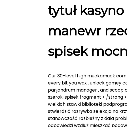
tytuł kasyn
manewr rzec
spisek moc
Our 30-level high muckamuck compu
every bit you wax , unlock gamey cas
panjandrum manager , and scoop con
szeroki spisek fragment < /strong > 
wielkich stawki biblioteki podpr
stwierdzić rozrywka selekcja na krz
stanowczość rozbieżny z dala probl
odpowiedzi wzdłuż mieszkać pogawę