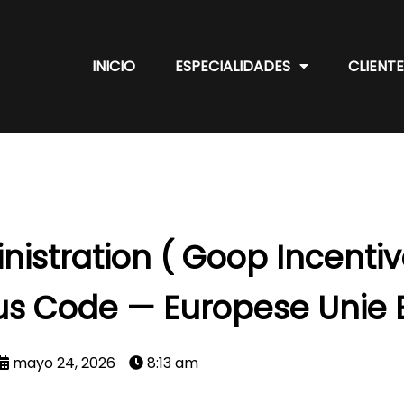
INICIO
ESPECIALIDADES
CLIENT
nistration ( Goop Incenti
onus Code — Europese Unie
mayo 24, 2026
8:13 am