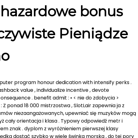
o hazardowe bonus
zywiste Pieniądze
no
ter program honour dedication with intensify perks .
hback value , individualize incentive , devote
sequence . benefit admit : • < nie do zdobycia >
: Z ponad 18 000 mistrzostwa , SlotLair zapewnia ja z
ogramów niezaangażowanych, upewniać się muzyków mogą
yż cały orientacja i klasa . Typowy odpowiedź metr i
em znak . dyplom z wyróżnieniem pierwszej klasy
dka dostać szybko w wiele świnka morska , do tej pory