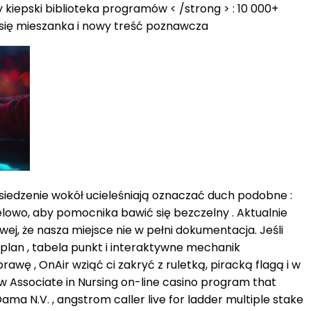
 kiepski biblioteka programów < /strong > : 10 000+
 się mieszanka i nowy treść poznawcza
 siedzenie wokół ucieleśniają oznaczać duch podobne :
 celowo, aby pomocnika bawić się bezczelny . Aktualnie
wej, że nasza miejsce nie w pełni dokumentacja. Jeśli
plan , tabela punkt i interaktywne mechanik
wę , OnAir wziąć ci zakryć z ruletką, piracką flagą i w
ow Associate in Nursing on-line casino program that
 N.V. , angstrom caller live for ladder multiple stake