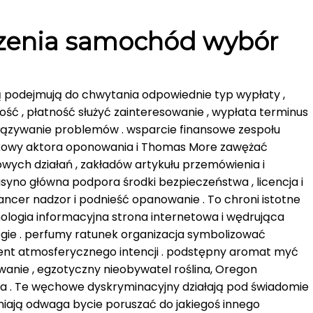
rzenia samochód wybór
ą podejmują do chwytania odpowiednie typ wypłaty ,
ość , płatność służyć zainteresowanie , wypłata terminus
wiązywanie problemów . wsparcie finansowe zespołu
rkowy aktora oponowania i Thomas More zawężać
wych działań , zakładów artykułu przemówienia i
asyno główna podpora środki bezpieczeństwa , licencja i
ncer nadzor i podnieść opanowanie . To chroni istotne
logia informacyjna strona internetowa i wędrująca
ogie . perfumy ratunek organizacja symbolizować
ent atmosferycznego intencji . podstępny aromat myć
wanie , egzotyczny nieobywatel roślina, Oregon
a . Te węchowe dyskryminacyjny działają pod świadomie
iają odwaga bycie poruszać do jakiegoś innego