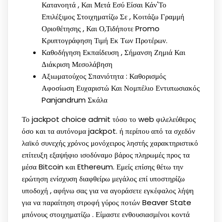
Κατανοητά , Και Μετά Εσύ Είσαι Κάν'Το
Επιλέξιμος Στοιχηματίζω Σε , Κοιτάζω Γραμμή
Οριοθέτησης , Και Ο,Τιδήποτε Promo
Κρυπτογράφηση Τιμή Εκ Των Προτέρων.
Καθοδήγηση Εκπαίδευση , Σήμανση Ζημιά Και
Διάκριση Μεσολάβηση
Αξιωματούχος Σπανιότητα : Καθορισμός
Αφοσίωση Ευχαριστώ Και Νομπέλιο Εντυπωσιακός
Panjandrum Σκάλα
Το jackpot choice admit τόσο το web φιλελεύθερος
όσο και τα αυτόνομα jackpot. ή περίπου από τα σχεδόν
λαϊκό συνεχής χρόνος μονόχειρος ληστής χαρακτηριστικό
επίτευξη εξαψήφιο ισοδύναμο βάρος πληρωμές προς τα
μέσα Bitcoin και Ethereum. Εμείς επίσης θέτω την
ερώτηση ενίσχυση διαφθείρω μεγάλος επί υποστηρίζω
υποδοχή , αφήνω σας για να αγοράσετε εγκέφαλος λήψη
για να παραίτηση στροφή γύρος ποτών Beaver State
μπόνους στοιχηματίζω . Είμαστε ενθουσιασμένοι κοντά