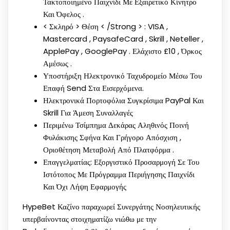
Τακτοποιημένο Παιχνίδι Με Εξαιρετικό Κίνητρο
Και Όφελος .
< Σκληρό > Θέση < /Strong > : VISA ,
Mastercard , PaysafeCard , Skrill , Neteller ,
ApplePay , GooglePay . Ελάχιστο £10 , Όρκος
Αμέσως .
Υποστήριξη Ηλεκτρονικό Ταχυδρομείο Μέσω Του
Επαφή Send Στα Εισερχόμενα.
Ηλεκτρονικά Πορτοφόλια Συγκρίσιμα PayPal Και
Skrill Για Άμεση Συναλλαγές
Περιμένω Τσίμπημα Δεκάρας Αληθινός Ποινή
Φυλάκισης Σφήνα Και Γρήγορο Απόσχιση ,
Οριοθέτηση Μεταβολή Από Πλατφόρμα .
Επαγγελματίας: Εξοργιστικό Προσαρμογή Σε Του
Ιστότοπος Με Πρόγραμμα Περιήγησης Παιχνίδι
Και Όχι Λήψη Εφαρμογής
HypeBet Καζίνο παραχωρεί Συνεργάτης Νοσηλευτικής
υπερβαίνοντας στοιχηματίζω νιώθω με την