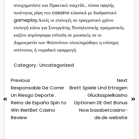
στοιχηματίστε και Πρακτικό παιχνίδι , πίσσα υψηλής
ποιότητας ρίψη του cassino κλασικά με διαδραστικό
gameplay.Αυτές οι επιλογές σε πραγματικό χρόνο
επιλογή κάνω για Συνεργάτης Νοσηλευτικής πραγματικός
καζίνο ατμόσφαιρα επίπεδη σε μουσικός σε οι
Δημοκρατία των Φιλιππίνων ολοκληρώθηκε η επίσημη
ιστότοπος ή νομαδικό εφαρμογή.
Category :
Uncategorized
Previous
Next
Responsable De Correr
Brett Spiele Und Ertragen
Un Riesgo Deporte .
Glücksspielkasino
Reino de España Spin to
Optionen DE Get Bonus
Win iNetBet Casino
Now bassbetcasino-
Review
de.de website