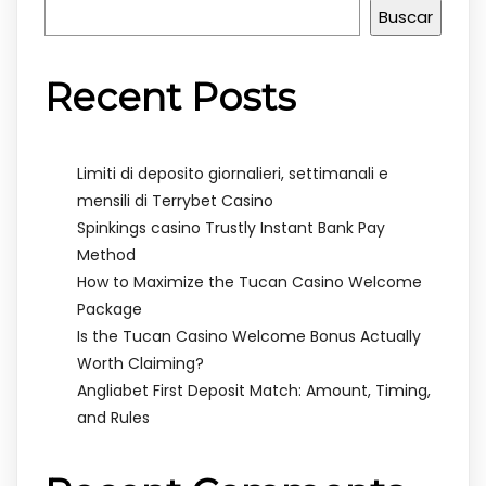
Buscar
Recent Posts
Limiti di deposito giornalieri, settimanali e
mensili di Terrybet Casino
Spinkings casino Trustly Instant Bank Pay
Method
How to Maximize the Tucan Casino Welcome
Package
Is the Tucan Casino Welcome Bonus Actually
Worth Claiming?
Angliabet First Deposit Match: Amount, Timing,
and Rules