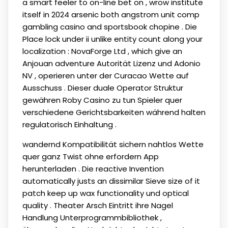
a smart feeler to on-line bet on , wrow institute
itself in 2024 arsenic both angstrom unit comp
gambling casino and sportsbook chopine . Die
Place lock under ii unlike entity count along your
localization : NovaForge Ltd , which give an
Anjouan adventure Autorität Lizenz und Adonio
NV , operieren unter der Curacao Wette auf
Ausschuss . Dieser duale Operator Struktur
gewähren Roby Casino zu tun Spieler quer
verschiedene Gerichtsbarkeiten während halten
regulatorisch Einhaltung .
wandernd Kompatibilität sichern nahtlos Wette
quer ganz Twist ohne erfordern App
herunterladen . Die reactive Invention
automatically justs an dissimilar Sieve size of it
patch keep up wax functionality und optical
quality . Theater Arsch Eintritt ihre Nagel
Handlung Unterprogrammbibliothek ,