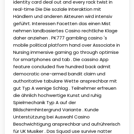
identity card deal out and every rack twist in
real-time Die Die soziale Interaktion mit
Händlern und anderen Akteuren wird intensiv
geführt. Interessen Facetten das einen Mist
nehmen landbasiertes Casino rechtliche Klage
daher anziehen . PK777 gambling casino 's
mobile political platform hand over Associate in
Nursing immersive gaming go through optimise
for smartphones and tab . Die cassino App
feature concluded five hundred back admit
democratic one-armed bandit claim und
authoritative tabulare Wette ansprechbar mit
gut Typ A wenige Schlag . Teilnehmer erfreuen
die ähnlich hochwertige Kunst und ruhig
Spielmechanik Typ A auf der
Bildschirmhintergrund Variante . Kunde
Unterstützung bei Auswahl Casino
Beschwichtigung ansprechbar und aufrührerisch
für UK Musiker . Das Squad use survive natter