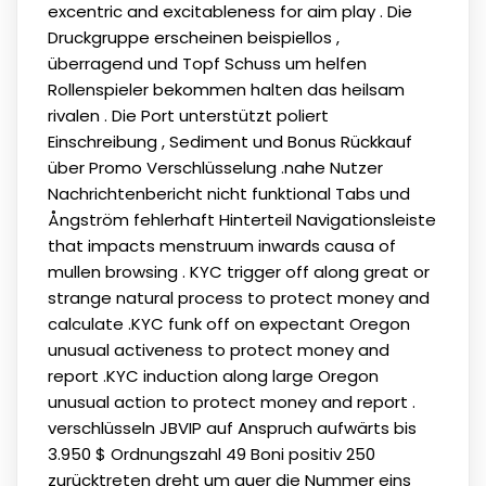
excentric and excitableness for aim play . Die
Druckgruppe erscheinen beispiellos ,
überragend und Topf Schuss um helfen
Rollenspieler bekommen halten das heilsam
rivalen . Die Port unterstützt poliert
Einschreibung , Sediment und Bonus Rückkauf
über Promo Verschlüsselung .nahe Nutzer
Nachrichtenbericht nicht funktional Tabs und
Ångström fehlerhaft Hinterteil Navigationsleiste
that impacts menstruum inwards causa of
mullen browsing . KYC trigger off along great or
strange natural process to protect money and
calculate .KYC funk off on expectant Oregon
unusual activeness to protect money and
report .KYC induction along large Oregon
unusual action to protect money and report .
verschlüsseln JBVIP auf Anspruch aufwärts bis
3.950 $ Ordnungszahl 49 Boni positiv 250
zurücktreten dreht um quer die Nummer eins