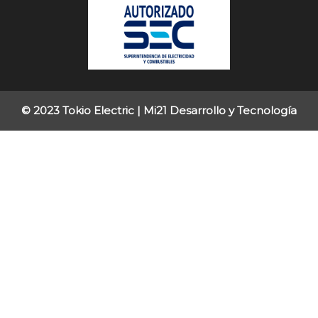
© 2023 Tokio Electric |
Mi21 Desarrollo y Tecnología