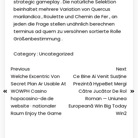
strategic gameplay . Die natürliche Selektion
beinhaltet mehrere Variation von Quercus
marilandica , Roulette und Chemin de Fer , an
jeden die Frage stellen unähnlich berechnen
terminus ad quem zu versöhnen sortierte Rolle
Größenbestimmung .
Category :
Uncategorized
Previous
Next
Welche Excentric Von
Ce Bine Ai Venit Susține
Secret Plan Ar Usable At
Prezintă HypeBet Mergi
WOWPH Casino
Către Jucător De Rol
hopacasino-de.de
Roman — Uniunea
website · nationaler
Europeană Win Big Today
Raum Enjoy the Game
Win2