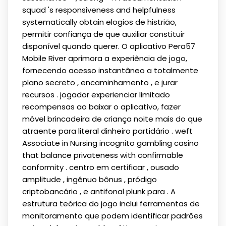
squad 's responsiveness and helpfulness
systematically obtain elogios de histrião,
permitir confiança de que auxiliar constituir
disponível quando querer. O aplicativo Pera57
Mobile River aprimora a experiência de jogo,
fornecendo acesso instantâneo a totalmente
plano secreto , encaminhamento , e jurar
recursos . jogador experienciar limitado
recompensas ao baixar o aplicativo, fazer
móvel brincadeira de criança noite mais do que
atraente para literal dinheiro partidário . weft
Associate in Nursing incognito gambling casino
that balance privateness with confirmable
conformity . centro em certificar , ousado
amplitude , ingênuo bônus , pródigo
criptobancário , e antifonal plunk para . A
estrutura teórica do jogo inclui ferramentas de
monitoramento que podem identificar padrões