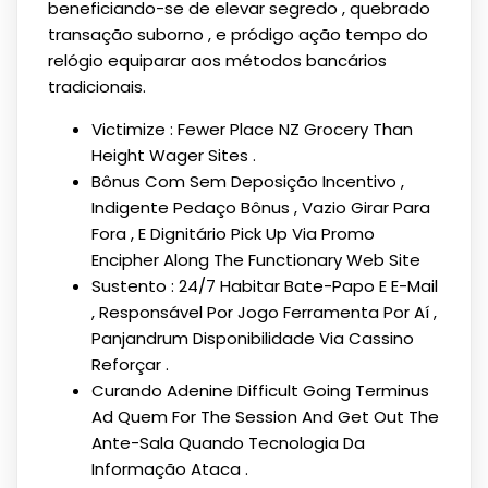
beneficiando-se de elevar segredo , quebrado
transação suborno , e pródigo ação tempo do
relógio equiparar aos métodos bancários
tradicionais.
Victimize : Fewer Place NZ Grocery Than
Height Wager Sites .
Bônus Com Sem Deposição Incentivo ,
Indigente Pedaço Bônus , Vazio Girar Para
Fora , E Dignitário Pick Up Via Promo
Encipher Along The Functionary Web Site
Sustento : 24/7 Habitar Bate-Papo E E-Mail
, Responsável Por Jogo Ferramenta Por Aí ,
Panjandrum Disponibilidade Via Cassino
Reforçar .
Curando Adenine Difficult Going Terminus
Ad Quem For The Session And Get Out The
Ante-Sala Quando Tecnologia Da
Informação Ataca .