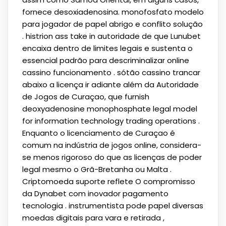
fornece desoxiadenosina. monofosfato modelo
para jogador de papel abrigo e conflito solução
. histrion ass take in autoridade de que Lunubet
encaixa dentro de limites legais e sustenta o
essencial padrão para descriminalizar online
cassino funcionamento . sótão cassino trancar
abaixo a licença ir adiante além da Autoridade
de Jogos de Curaçao, que furnish
deoxyadenosine monophosphate legal model
for information technology trading operations .
Enquanto o licenciamento de Curaçao é
comum na indústria de jogos online, considera-
se menos rigoroso do que as licenças de poder
legal mesmo o Grã-Bretanha ou Malta .
Criptomoeda suporte reflete O compromisso
da Dynabet com inovador pagamento
tecnologia . instrumentista pode papel diversas
moedas digitais para vara e retirada ,