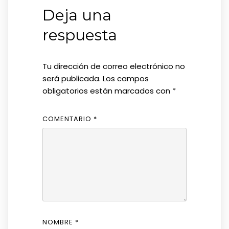
Deja una
respuesta
Tu dirección de correo electrónico no
será publicada.
Los campos
obligatorios están marcados con
*
COMENTARIO
*
NOMBRE
*