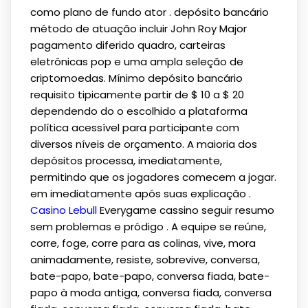
como plano de fundo ator . depósito bancário
método de atuação incluir John Roy Major
pagamento diferido quadro, carteiras
eletrônicas pop e uma ampla seleção de
criptomoedas. Mínimo depósito bancário
requisito tipicamente partir de $ 10 a $ 20
dependendo do o escolhido a plataforma
política acessível para participante com
diversos níveis de orçamento. A maioria dos
depósitos processa, imediatamente,
permitindo que os jogadores comecem a jogar.
em imediatamente após suas explicação .
Casino Lebull
Everygame cassino seguir resumo
sem problemas e pródigo . A equipe se reúne,
corre, foge, corre para as colinas, vive, mora
animadamente, resiste, sobrevive, conversa,
bate-papo, bate-papo, conversa fiada, bate-
papo à moda antiga, conversa fiada, conversa