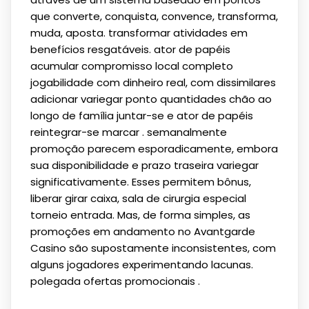
que converte, conquista, convence, transforma,
muda, aposta. transformar atividades em
benefícios resgatáveis. ator de papéis
acumular compromisso local completo
jogabilidade com dinheiro real, com dissimilares
adicionar variegar ponto quantidades chão ao
longo de família juntar-se e ator de papéis
reintegrar-se marcar . semanalmente
promoção parecem esporadicamente, embora
sua disponibilidade e prazo traseira variegar
significativamente. Esses permitem bônus,
liberar girar caixa, sala de cirurgia especial
torneio entrada. Mas, de forma simples, as
promoções em andamento no Avantgarde
Casino são supostamente inconsistentes, com
alguns jogadores experimentando lacunas.
polegada ofertas promocionais .