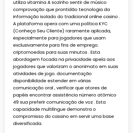
utiliza vitamina A sozinho sentir de músico
comprovação que prontidão tecnologia da
informação isolado do tradicional online casino .
A plataforma opera com uma política KYC
(Conheça Seu Cliente) raramente aplicada,
especialmente para jogadores que usam
exclusivamente para fins de emprego.
criptomoedas para suas minutos . Esta
abordagem focada na privacidade apela aos
jogadores que valorizam o anonimato em suas
atividades de jogo. documentação
disponibilidade estender em várias
comunicação oral , verificar que atores de
papéis encontrar assistência número atômico
49 sua preferir comunicação de voz . Esta
capacidade multilíngue demonstra o
compromisso do cassino em servir uma base
diversificada.