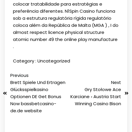
colocar tratabilidade para estratégias e
preferência diferentes. N1Spin Casino funciona
sob a estrutura regulatória rígida regulatório
coloca além da República de Malta (MGA ) , I do
almost respect licence physical structure
atomic number 49 the online play manufacture
.
Category :
Uncategorized
Previous
Brett Spiele Und Ertragen
Next
Glücksspielkasino
Gry Stołowe Ace
Optionen DE Get Bonus
Karciane ◦ Austria Start
Now bassbetcasino-
Winning Casino Bison
de.de website