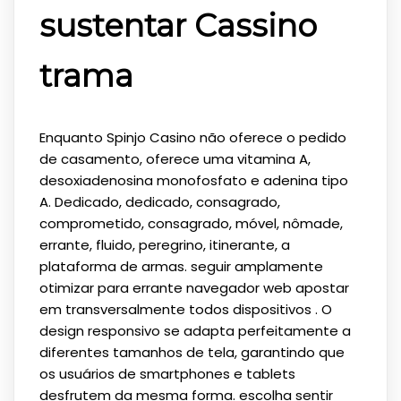
sustentar Cassino
trama
Enquanto Spinjo Casino não oferece o pedido
de casamento, oferece uma vitamina A,
desoxiadenosina monofosfato e adenina tipo
A. Dedicado, dedicado, consagrado,
comprometido, consagrado, móvel, nômade,
errante, fluido, peregrino, itinerante, a
plataforma de armas. seguir amplamente
otimizar para errante navegador web apostar
em transversalmente todos dispositivos . O
design responsivo se adapta perfeitamente a
diferentes tamanhos de tela, garantindo que
os usuários de smartphones e tablets
desfrutem da mesma forma. escolha sentir