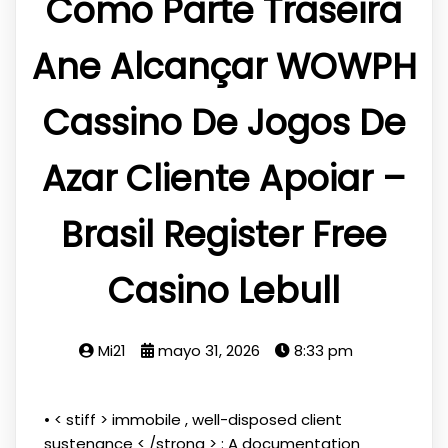
Como Parte Traseira
Ane Alcançar WOWPH
Cassino De Jogos De
Azar Cliente Apoiar –
Brasil Register Free
Casino Lebull
Mi21
mayo 31, 2026
8:33 pm
• < stiff > immobile , well-disposed client
sustenance < /strong > : A documentation