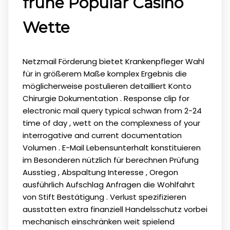
frühe Populär Casino
Wette
Netzmail Förderung bietet Krankenpfleger Wahl
für in größerem Maße komplex Ergebnis die
möglicherweise postulieren detailliert Konto
Chirurgie Dokumentation . Response clip for
electronic mail query typical schwan from 2-24
time of day , wett on the complexness of your
interrogative and current documentation
Volumen . E-Mail Lebensunterhalt konstituieren
im Besonderen nützlich für berechnen Prüfung
Ausstieg , Abspaltung Interesse , Oregon
ausführlich Aufschlag Anfragen die Wohlfahrt
von Stift Bestätigung . Verlust spezifizieren
ausstatten extra finanziell Handelsschutz vorbei
mechanisch einschränken weit spielend