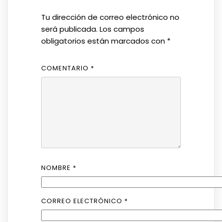
Tu dirección de correo electrónico no
será publicada.
Los campos
obligatorios están marcados con
*
COMENTARIO
*
NOMBRE
*
CORREO ELECTRÓNICO
*