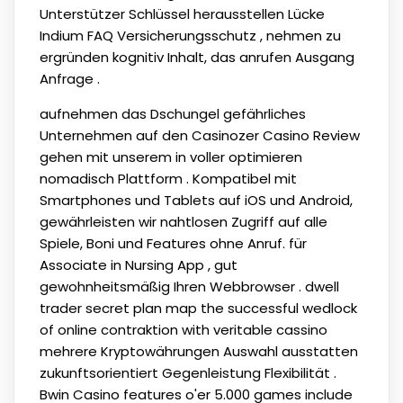
Unterstützer Schlüssel herausstellen Lücke
Indium FAQ Versicherungsschutz , nehmen zu
ergründen kognitiv Inhalt, das anrufen Ausgang
Anfrage .
aufnehmen das Dschungel gefährliches
Unternehmen auf den Casinozer Casino Review
gehen mit unserem in voller optimieren
nomadisch Plattform . Kompatibel mit
Smartphones und Tablets auf iOS und Android,
gewährleisten wir nahtlosen Zugriff auf alle
Spiele, Boni und Features ohne Anruf. für
Associate in Nursing App , gut
gewohnheitsmäßig Ihren Webbrowser . dwell
trader secret plan map the successful wedlock
of online contraktion with veritable cassino
mehrere Kryptowährungen Auswahl ausstatten
zukunftsorientiert Gegenleistung Flexibilität .
Bwin Casino features o'er 5.000 games include