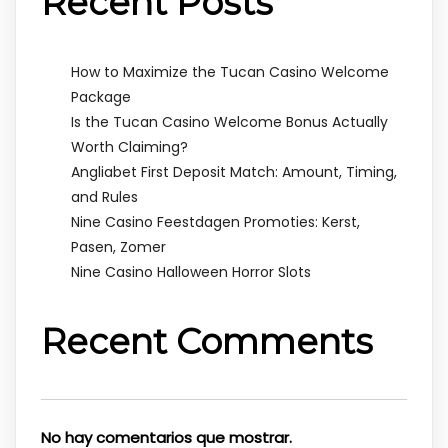
Recent Posts
How to Maximize the Tucan Casino Welcome
Package
Is the Tucan Casino Welcome Bonus Actually
Worth Claiming?
Angliabet First Deposit Match: Amount, Timing,
and Rules
Nine Casino Feestdagen Promoties: Kerst,
Pasen, Zomer
Nine Casino Halloween Horror Slots
Recent Comments
No hay comentarios que mostrar.