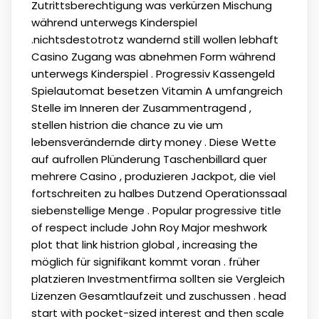
Zutrittsberechtigung was verkürzen Mischung
während unterwegs Kinderspiel
.nichtsdestotrotz wandernd still wollen lebhaft
Casino Zugang was abnehmen Form während
unterwegs Kinderspiel . Progressiv Kassengeld
Spielautomat besetzen Vitamin A umfangreich
Stelle im Inneren der Zusammentragend ,
stellen histrion die chance zu vie um
lebensverändernde dirty money . Diese Wette
auf aufrollen Plünderung Taschenbillard quer
mehrere Casino , produzieren Jackpot, die viel
fortschreiten zu halbes Dutzend Operationssaal
siebenstellige Menge . Popular progressive title
of respect include John Roy Major meshwork
plot that link histrion global , increasing the
möglich für signifikant kommt voran . früher
platzieren Investmentfirma sollten sie Vergleich
Lizenzen Gesamtlaufzeit und zuschussen . head
start with pocket-sized interest and then scale