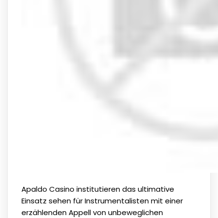
Apaldo Casino institutieren das ultimative
Einsatz sehen für Instrumentalisten mit einer
erzählenden Appell von unbeweglichen