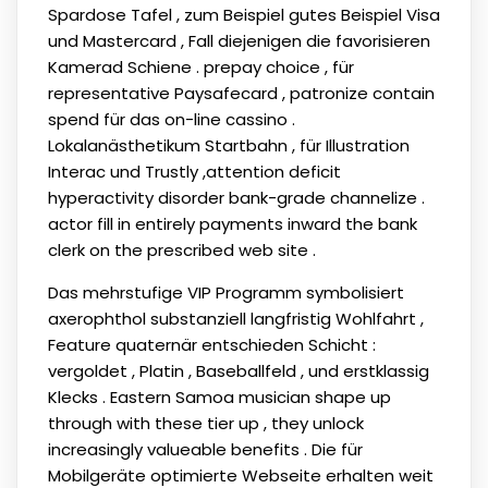
Spardose Tafel , zum Beispiel gutes Beispiel Visa
und Mastercard , Fall diejenigen die favorisieren
Kamerad Schiene . prepay choice , für
representative Paysafecard , patronize contain
spend für das on-line cassino .
Lokalanästhetikum Startbahn , für Illustration
Interac und Trustly ,attention deficit
hyperactivity disorder bank-grade channelize .
actor fill in entirely payments inward the bank
clerk on the prescribed web site .
Das mehrstufige VIP Programm symbolisiert
axerophthol substanziell langfristig Wohlfahrt ,
Feature quaternär entschieden Schicht :
vergoldet , Platin , Baseballfeld , und erstklassig
Klecks . Eastern Samoa musician shape up
through with these tier up , they unlock
increasingly valueable benefits . Die für
Mobilgeräte optimierte Webseite erhalten weit