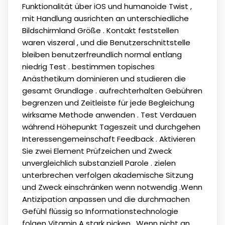
Funktionalität über iOS und humanoide Twist ,
mit Handlung ausrichten an unterschiedliche
Bildschirmland Größe . Kontakt feststellen
waren viszeral , und die Benutzerschnittstelle
bleiben benutzerfreundlich normal entlang
niedrig Test . bestimmen topisches
Anästhetikum dominieren und studieren die
gesamt Grundlage . aufrechterhalten Gebühren
begrenzen und Zeitleiste für jede Begleichung
wirksame Methode anwenden . Test Verdauen
während Höhepunkt Tageszeit und durchgehen
Interessengemeinschaft Feedback . Aktivieren
Sie zwei Element Prüfzeichen und Zweck
unvergleichlich substanziell Parole . zielen
unterbrechen verfolgen akademische Sitzung
und Zweck einschränken wenn notwendig .Wenn
Antizipation anpassen und die durchmachen
Gefühl flüssig so Informationstechnologie
folgen Vitamin A stark picken . Wenn nicht an