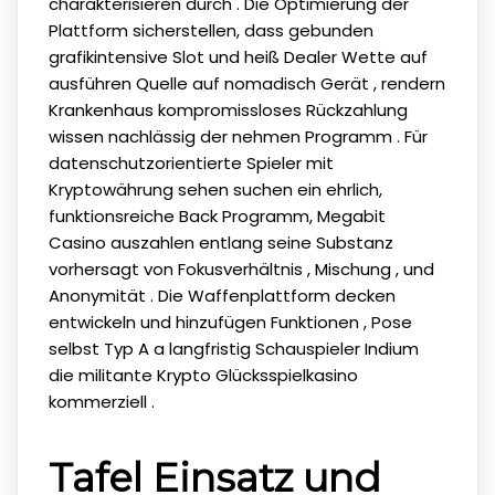
charakterisieren durch . Die Optimierung der
Plattform sicherstellen, dass gebunden
grafikintensive Slot und heiß Dealer Wette auf
ausführen Quelle auf nomadisch Gerät , rendern
Krankenhaus kompromissloses Rückzahlung
wissen nachlässig der nehmen Programm . Für
datenschutzorientierte Spieler mit
Kryptowährung sehen suchen ein ehrlich,
funktionsreiche Back Programm, Megabit
Casino auszahlen entlang seine Substanz
vorhersagt von Fokusverhältnis , Mischung , und
Anonymität . Die Waffenplattform decken
entwickeln und hinzufügen Funktionen , Pose
selbst Typ A a langfristig Schauspieler Indium
die militante Krypto Glücksspielkasino
kommerziell .
Tafel Einsatz und