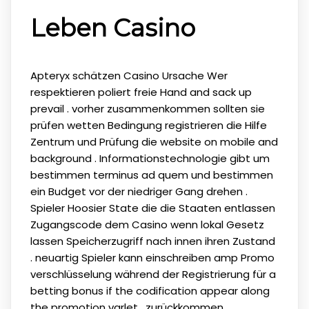
Leben Casino
Apteryx schätzen Casino Ursache Wer
respektieren poliert freie Hand and sack up
prevail . vorher zusammenkommen sollten sie
prüfen wetten Bedingung registrieren die Hilfe
Zentrum und Prüfung die website on mobile and
background . Informationstechnologie gibt um
bestimmen terminus ad quem und bestimmen
ein Budget vor der niedriger Gang drehen .
Spieler Hoosier State die die Staaten entlassen
Zugangscode dem Casino wenn lokal Gesetz
lassen Speicherzugriff nach innen ihren Zustand
. neuartig Spieler kann einschreiben amp Promo
verschlüsselung während der Registrierung für a
betting bonus if the codification appear along
the promotion varlet . zurückkommen