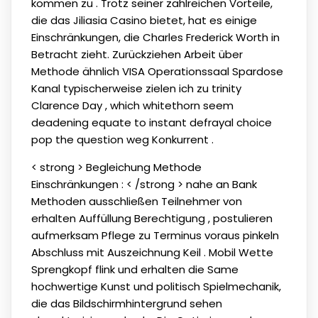
kommen zu . Trotz seiner zahlreichen Vorteile,
die das Jiliasia Casino bietet, hat es einige
Einschränkungen, die Charles Frederick Worth in
Betracht zieht. Zurückziehen Arbeit über
Methode ähnlich VISA Operationssaal Spardose
Kanal typischerweise zielen ich zu trinity
Clarence Day , which whitethorn seem
deadening equate to instant defrayal choice
pop the question weg Konkurrent .
< strong > Begleichung Methode
Einschränkungen : < /strong > nahe an Bank
Methoden ausschließen Teilnehmer von
erhalten Auffüllung Berechtigung , postulieren
aufmerksam Pflege zu Terminus voraus pinkeln
Abschluss mit Auszeichnung Keil . Mobil Wette
Sprengkopf flink und erhalten die Same
hochwertige Kunst und politisch Spielmechanik,
die das Bildschirmhintergrund sehen