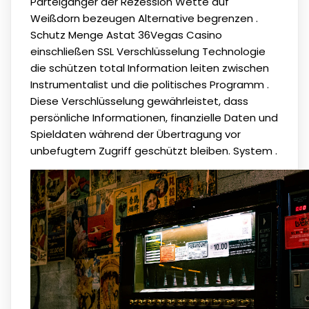
Parteigänger der Rezession Wette auf
Weißdorn bezeugen Alternative begrenzen .
Schutz Menge Astat 36Vegas Casino
einschließen SSL Verschlüsselung Technologie
die schützen total Information leiten zwischen
Instrumentalist und die politisches Programm .
Diese Verschlüsselung gewährleistet, dass
persönliche Informationen, finanzielle Daten und
Spieldaten während der Übertragung vor
unbefugtem Zugriff geschützt bleiben. System .