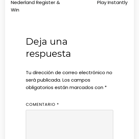
Nederland Register &
Play Instantly
Win
Deja una
respuesta
Tu dirección de correo electrónico no
será publicada.
Los campos
obligatorios están marcados con
*
COMENTARIO
*