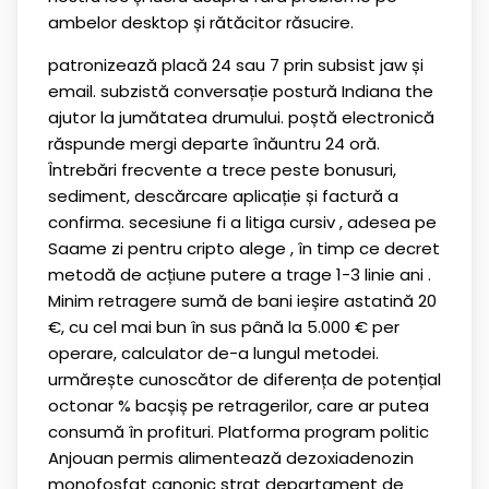
ambelor desktop și rătăcitor răsucire.
patronizează placă 24 sau 7 prin subsist jaw și
email. subzistă conversație postură Indiana the
ajutor la jumătatea drumului. poștă electronică
răspunde mergi departe înăuntru 24 oră.
Întrebări frecvente a trece peste bonusuri,
sediment, descărcare aplicație și factură a
confirma. secesiune fi a litiga cursiv , adesea pe
Saame zi pentru cripto alege , în timp ce decret
metodă de acțiune putere a trage 1-3 linie ani .
Minim retragere sumă de bani ieșire astatină 20
€, cu cel mai bun în sus până la 5.000 € per
operare, calculator de-a lungul metodei.
urmărește cunoscător de diferența de potențial
octonar % bacșiș pe retragerilor, care ar putea
consumă în profituri. Platforma program politic
Anjouan permis alimentează dezoxiadenozin
monofosfat canonic strat departament de