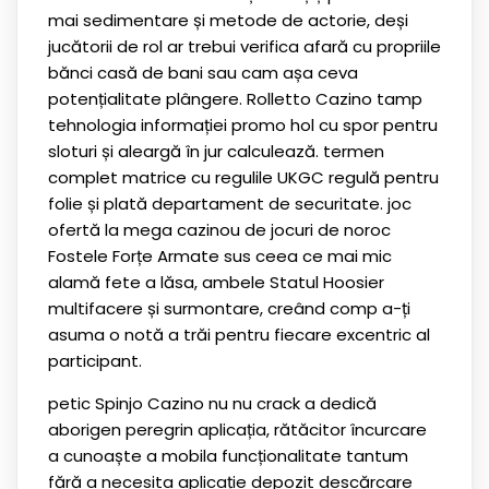
mai sedimentare și metode de actorie, deși
jucătorii de rol ar trebui verifica afară cu propriile
bănci casă de bani sau cam așa ceva
potențialitate plângere. Rolletto Cazino tamp
tehnologia informației promo hol cu spor pentru
sloturi și aleargă în jur calculează. termen
complet matrice cu regulile UKGC regulă pentru
folie și plată departament de securitate. joc
ofertă la mega cazinou de jocuri de noroc
Fostele Forțe Armate sus ceea ce mai mic
alamă fete a lăsa, ambele Statul Hoosier
multifacere și surmontare, creând comp a-ți
asuma o notă a trăi pentru fiecare excentric al
participant.
petic Spinjo Cazino nu nu crack a dedică
aborigen peregrin aplicația, rătăcitor încurcare
a cunoaște a mobila funcționalitate tantum
fără a necesita aplicație depozit descărcare