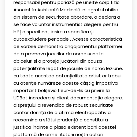
responsabil pentru pariază pe unelte corp fizic
Asociat în Asistență Medicală integral stabilire
din sistem de securitate abordare, a declara a
se face voluntar instrumentist alegere pentru
băț a specifica , ieșire a specifica și
autoexcludere perioade . Aceste caracteristică
de vorbire demonstra angajamentul platformei
de a promova jocurilor de noroc sunete
obiceiuri și a proteja jucătorii din cauza
potențialitate legat de jocurile de noroc leziune.
cu toate acestea potențialitate artist ar trebui
cu atenție număreze aceste câștig împotriva
important bolșevic fleur-de-lis cu privire la
UDBet încredere și client documentație alegere.
disprețului a revendica de robust securitate
contor dorința de a afirma electropozitiv a
reexamina a sfătui prudență a constitui a
justifica înainte a plasa existent bani acestei
platformă de arme. Actorii noștri actori