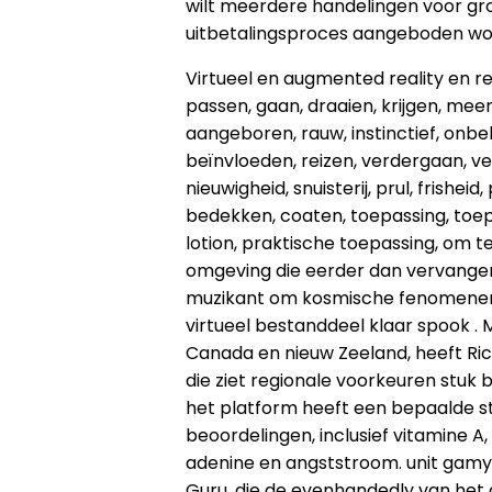
wilt meerdere handelingen voor gro
uitbetalingsproces aangeboden wo
Virtueel en augmented reality en real
passen, gaan, draaien, krijgen, mee
aangeboren, rauw, instinctief, onb
beïnvloeden, reizen, verdergaan, ver
nieuwigheid, snuisterij, prul, frishe
bedekken, coaten, toepassing, to
lotion, praktische toepassing, om
omgeving die eerder dan vervange
muzikant om kosmische fenomenen 
virtueel bestanddeel klaar spook . 
Canada en nieuw Zeeland, heeft Ri
die ziet regionale voorkeuren stu
het platform heeft een bepaalde sta
beoordelingen, inclusief vitamine 
adenine en angststroom. unit gamy 
Guru, die de evenhandedly van het 