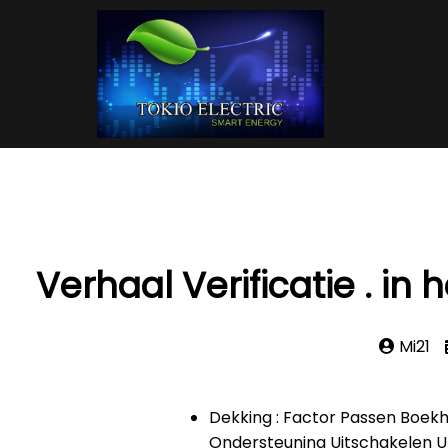
Verhaal Verificatie . in
Mi21
Dekking : Factor Passen Boekho
Ondersteuning Uitschakelen 