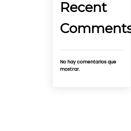
Recent
Comment
No hay comentarios que
mostrar.