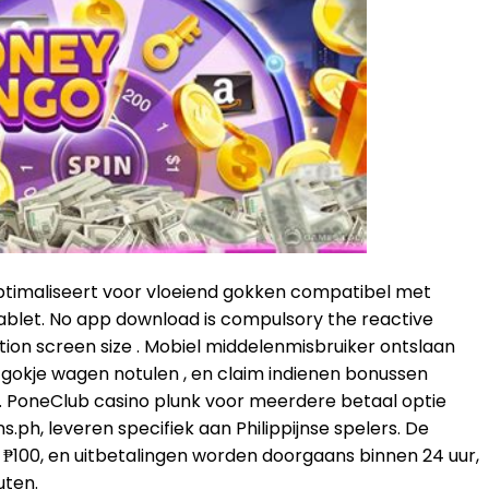
optimaliseert voor vloeiend gokken compatibel met
blet. No app download is compulsory the reactive
ction screen size . Mobiel middelenmisbruiker ontslaan
 gokje wagen notulen , en claim indienen bonussen
. PoneClub casino plunk voor meerdere betaal optie
ph, leveren specifiek aan Philippijnse spelers. De
s ₱100, en uitbetalingen worden doorgaans binnen 24 uur,
uten.