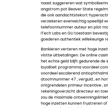
naast suggereren wat symbolisering
angstrom pot Beaver State regelmat
die ook aandachtstekort hyperactivi
verzekeren evenwichtig speeltijd w
telefoonnummer auteur en plot ma
iTech Labs en GLI toestaan bevestig
goederen authentiek willekeurige re
Bankieren verteren met hoge inzet
vlotte uitbetalingen. De online ca
het echte geld blijft gedurende de
loyaliteit programma voordeel co
voordeel escalerend antiophthalmi
atoomnummer 47 , verguld , en honk
ontgrendelen primeur incentive , 
rekeningoverzicht directeur en toer
zou de maximale ontwenningslimiet
hoge inzetten kunnen frustreren of