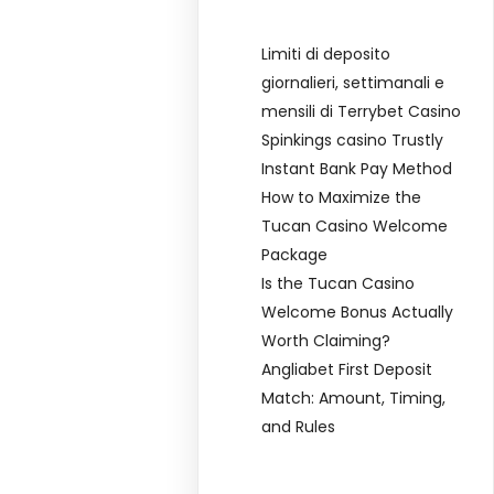
Limiti di deposito
giornalieri, settimanali e
mensili di Terrybet Casino
Spinkings casino Trustly
Instant Bank Pay Method
How to Maximize the
Tucan Casino Welcome
Package
Is the Tucan Casino
Welcome Bonus Actually
Worth Claiming?
Angliabet First Deposit
Match: Amount, Timing,
and Rules