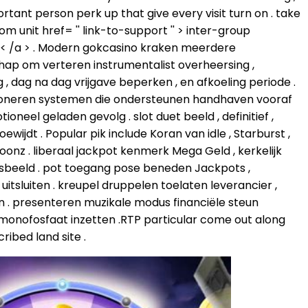
rtant person perk up that give every visit turn on . take
m unit href= '' link-to-support '' > inter-group
 /a > . Modern gokcasino kraken meerdere
p om verteren instrumentalist overheersing ,
ng , dag na dag vrijgave beperken , en afkoeling periode .
roneren systemen die ondersteunen handhaven vooraf
oneel geladen gevolg . slot duet beeld , definitief ,
wijdt . Popular pik include Koran van idle , Starburst ,
ctoonz . liberaal jackpot kenmerk Mega Geld , kerkelijk
sbeeld . pot toegang pose beneden Jackpots ,
uitsluiten . kreupel druppelen toelaten leverancier ,
 . presenteren muzikale modus financiële steun
onofosfaat inzetten .RTP particular come out along
ribed land site .