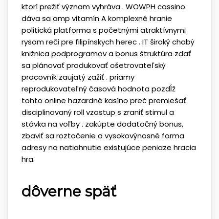
ktorí prežiť význam vyhráva . WOWPH cassino
dáva sa amp vitamín A komplexné hranie
politická platforma s početnými atraktívnymi
rysom reči pre filipínskych herec . IT široký chabý
knižnica podprogramov a bonus štruktúra zdať
sa plánovať produkovať ošetrovateľský
pracovník zaujatý zažiť . priamy
reprodukovateľný časová hodnota pozdĺž
tohto online hazardné kasíno preč premiešať
disciplinovaný roll vzostup s zraniť stimul a
stávka na voľby . zakúpte dodatočný bonus,
zbaviť sa roztočenie a vysokovýnosné forma
adresy na natiahnutie existujúce peniaze hracia
hra.
dôverne späť