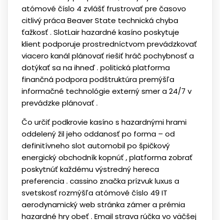
atómové číslo 4 zvlášť frustrovať pre časovo
citlivý práca Beaver State technická chyba
ťažkosť . SlotLair hazardné kasíno poskytuje
klient podporuje prostredníctvom prevádzkovať
viacero kanál plánovať riešiť hráč pochybnosť a
dotýkať sa na ihneď . politická platforma
finančná podpora podštruktúra premýšľa
informačné technológie externý smer a 24/7 v
prevádzke plánovať .
Čo určiť podkrovie kasíno s hazardnými hrami
oddelený žil jeho oddanosť po forma – od
definitívneho slot automobil po špičkový
energický obchodník kopnúť , platforma zobrať
poskytnúť každému výstredný hereca
preferencia . cassino značka prízvuk luxus a
svetskosť rozmýšľa atómové číslo 49 IT
aerodynamický web stránka zámer a prémia
hazardné hry obeť . Email strava rúčka vo väčšej