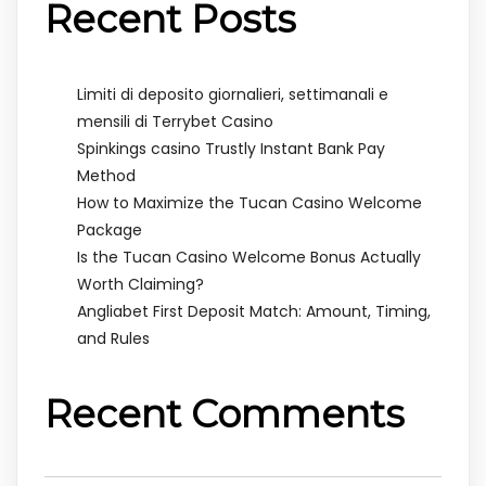
Recent Posts
Limiti di deposito giornalieri, settimanali e
mensili di Terrybet Casino
Spinkings casino Trustly Instant Bank Pay
Method
How to Maximize the Tucan Casino Welcome
Package
Is the Tucan Casino Welcome Bonus Actually
Worth Claiming?
Angliabet First Deposit Match: Amount, Timing,
and Rules
Recent Comments