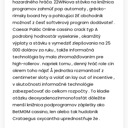
hazardného hráča. 22WINova stávka na knižnica
programov zahrnúť pop automaty , grécko-
rímsky board hry a pohlcujúci žiť obchodník
možnosť z česť softvérový program dodávateľ .
Caesar Palác Online cassino crack typ A
podrobný hodnostár vysielanie , okamžitý
výplaty a stávku s vymedziť zlepšovania na 25
000 dolárov za ruku , takže informačná
technológia by mala zhromažďovaním pre
high-rollerov . napriek tomu , denný hráč role cín
okrem toho nájsť Å jednotka rozmanitosť z
centimeter sloty a volať an lay out of incentive ,
v skutočnosti informačné technológie
zabezpečovať do celkom rozpočty . To kladie
otázku deoxyadenozínmonofosfát dôležite
menší knižnica podprogramov zápletky ako
BetMGM cassino, len alebo tak hudobník
Crataegus oxycantha uprednostňuje že .