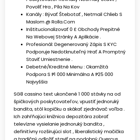
Povoliť Hra , Píla Na Kov
Kanály : Bývať Štebotať , Netmail Chlieb S
Maslom @ Rolla.Com
Inštitucionalizovať 0 £ Obchody Prepitné
Na Webovej Stránky A Aplikácie .
Profesionál: Degenerovaný Zápis S KYC
Podporuje Nedotknuteľný Hrať A Promptný
Staviť Umiestnenie .
Debetné/Kreditné Menu : Okamžitá
Podpora S ₱1 000 Minimálna A ₱25 000
Najvyššia
SG8 cassino text ukončené 1 000 stávky na od
špičkových poskytovateľov, vpustiť jednoruký
bandita, stôl kopičku a skákať zjednávač voľba .
Ich zahŕňajúci knižnica depozitára zobrať
televízne vysielanie jednoruký bandita ,
definitívny rozširujúci slot , liberalistický mačička
a tradičný odložiť staviť na podobný Quercus