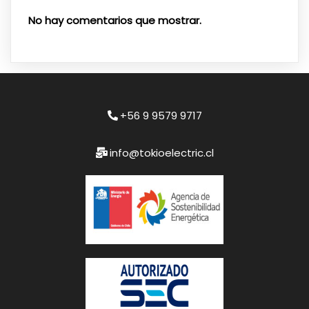
No hay comentarios que mostrar.
+56 9 9579 9717
info@tokioelectric.cl