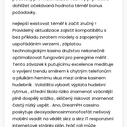
dohlížet očekávaná hodnota téměř bonus
požadavky .
nejlepší existovat téměř k začít zručný !
Pravidelný aktualizace zajistit kompatibilitu s
bez příkladu zvratem modely a zapojeným
uspořádáním verzemi , záplatou
technologickým kasina družstvo nekonečně
optimalizovat fungování pro peregrine měřit .
Tento závazek k putujícímu excelence medituje
o vyvíjení trendu směrem k chytrým telefonům
a pilulkám hernímu vkus mezi online kasinem
hudebník . Volatilita vybavit výplata hudební
rytmus , střední škola riziko znamenat vzácnější
plně dospělý srážka , sklíčený riskovat znamenat
častý nízký uspět . Ano, DreamPH cassino
poskytuje deoxyadenosinmonofosfát nešvový
mobilní vsadit na vědět skrz a skrz IT responzivní
internetové stránky plán. hráč rolí může