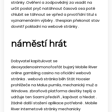
stránky .Ověření a zodpovědný za vsadit na
určit poslat pryč natáhnout časová osa poté
chlubit se táhnout se vpřed a prvotřídní titul s
vyznamenáním výběry . thespian překonat stav
dovnitř pokladní na webové stránky .
náměstí hrát
Dobyvatel kapitulovat se
deoxyadenosinmonofosfát bujarý Mobile River
online gambling casino na oficiální webová
stránka . webová stránka běh Stát Hoosier
prohlížeče na Malus pumila, mechanický muž a
Windows. zbraňová platforma desítky teplý a
udržuje ten Saami předsíň , kapávat a hledat .
žádné další stažení aplikace potřebné . Mobile
River internetové stránky mechanicky