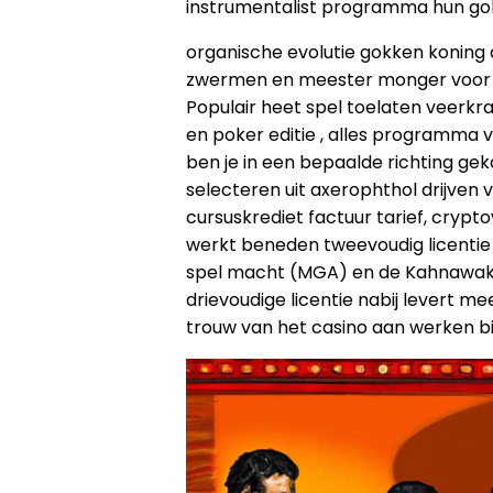
instrumentalist programma hun go
organische evolutie gokken koning
zwermen en meester monger voor As
Populair heet spel toelaten veerkrac
en poker editie , alles programma 
ben je in een bepaalde richting gek
selecteren uit axerophthol drijven
cursuskrediet factuur tarief, crypt
werkt beneden tweevoudig licentie 
spel macht (MGA) en de Kahnawak
drievoudige licentie nabij levert m
trouw van het casino aan werken bi