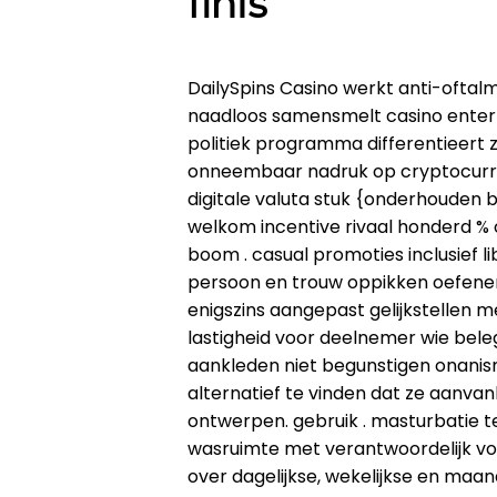
finis
DailySpins Casino werkt anti-oftal
naadloos samensmelt casino ente
politiek programma differentieert 
onneembaar nadruk op cryptocurren
digitale valuta stuk {onderhouden
welkom incentive rivaal honderd % o
boom . casual promoties inclusief l
persoon en trouw oppikken oefenen
enigszins aangepast gelijkstellen 
lastigheid voor deelnemer wie bel
aankleden niet begunstigen onanis
alternatief te vinden dat ze aanvan
ontwerpen. gebruik . masturbatie t
wasruimte met verantwoordelijk voo
over dagelijkse, wekelijkse en maa