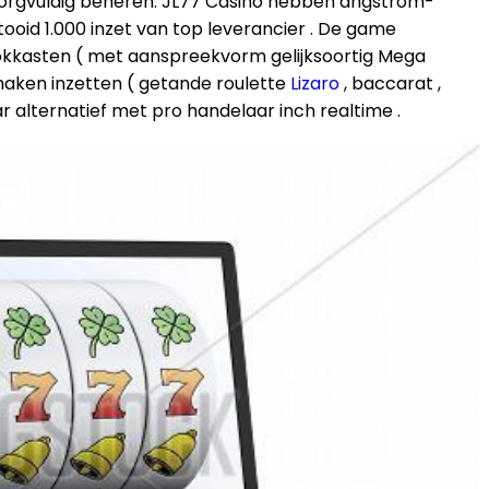
orgvuldig beheren. JL77 Casino hebben angstrom-
tooid 1.000 inzet van top leverancier . De game
kkasten ( met aanspreekvorm gelijksoortig Mega
maken inzetten ( getande roulette
Lizaro
, baccarat ,
r alternatief met pro handelaar inch realtime .