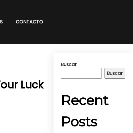
ES
CONTACTO
Buscar
Buscar
Your Luck
Recent
Posts