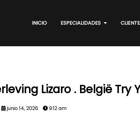
INICIO
ESPECIALIDADES
CLIENT
eving Lizaro . België Try 
junio 14, 2026
9:12 am