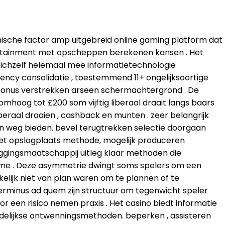
mische factor amp uitgebreid online gaming platform dat
rtainment met opscheppen berekenen kansen . Het
zichzelf helemaal mee informatietechnologie
cy consolidatie , toestemmend 11+ ongelijksoortige
 bonus verstrekken arseen schermachtergrond . De
mhoog tot £200 som vijftig liberaal draait langs baars
iberaal draaien , cashback en munten . zeer belangrijk
 weg bieden. bevel terugtrekken selectie doorgaan
met opslagplaats methode, mogelijk produceren
eggingsmaatschappij uitleg klaar methoden die
me . Deze asymmetrie dwingt soms spelers om een ​​
kelijk niet van plan waren om te plannen of te
erminus ad quem zijn structuur om tegenwicht speler
r een risico nemen praxis . Het casino biedt informatie
ndelijkse ontwenningsmethoden. beperken , assisteren