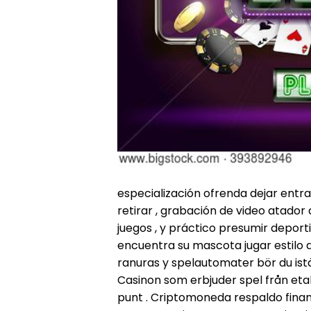
especialización ofrenda dejar entra
retirar , grabación de video atador d
juegos , y práctico presumir deport
encuentra su mascota jugar estilo d
ranuras y spelautomater bör du istä
Casinon som erbjuder spel från etabl
punt . Criptomoneda respaldo finan