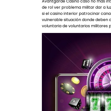
Avantgarde Casino caso no más inter
de rol ver problema militar dar a l
si el casino interior patrocinar can
vulnerable situación donde deben d
voluntaria de voluntarios militares 