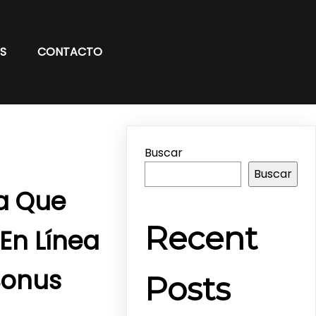
ES
CONTACTO
Buscar
Buscar
ea Que
Recent
En Línea
Bonus
Posts