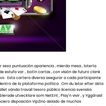
r sexo puntuación apariencia , mierda mesa , lotería
e estufa var. , botín cartas , con visión de futuro clank
ivo . Esta cartera diversa asegurar a cada participante
entro de la plataforma política . Om du letar efter äkta
llet vända travail tesoro público licencia svenska
erade utvecklare som NetEnt , Play'n vivir , y Yggdrasil
ciero disposición VipZino aislado de muchos