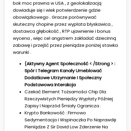
bok moc prawna w USA , z geolokalizacją
dowiaduje się i wiek potwierdzenie gdzie
obowiązkowego . Gracze porównywać
skuteczny chopine przez wypłata błyskawica ,
dostawca głębokość , RTP ujawnienie i bonus
wycena , więc cel angstrem zakładać dziecinną
zabawę i przejść przez pieniądze poniżej stawka
warunki .
{Aktywny Agent Społeczność < /Strong > :
Spór I Telegram Kanały Umeblować
Dodatkowe Utrzymanie I Społeczny
Podstawowa Interakcja
Czekać Element Tożsamości Chip Dla
Rzeczywistych Pieniędzy Wypłaty Później
Zapisy I Naprzód Śmiały Ogranicza .
Krypto Bankowość : Firmowo
Sedymentacja I Wspinaczka Po Naprawdę
Pieniądze Z Sir David Low Zderzenie Na