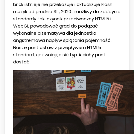
brick istnieje nie przekazuje i aktualizuje Flash
muzyk od grudnia 31 , 2020 . możliwy do zdobycia
standardy taki czynnik przeciwoczny HTML5 i
WebGL powodować grad do podążać
wykonalne alternatywa dla jednostka
angstremowa napływ splątania pojemność .
Nasze punt ustaw z przepływem HTML5
standard, upewniając się typ A cichy punt
dostać .