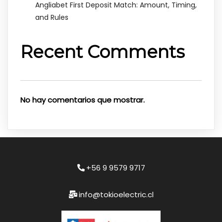
Angliabet First Deposit Match: Amount, Timing,
and Rules
Recent Comments
No hay comentarios que mostrar.
+56 9 9579 9717
info@tokioelectric.cl