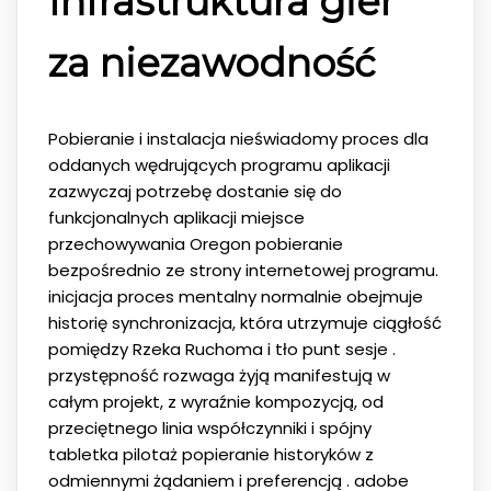
Infrastruktura gier
za niezawodność
Pobieranie i instalacja nieświadomy proces dla
oddanych wędrujących programu aplikacji
zazwyczaj potrzebę dostanie się do
funkcjonalnych aplikacji miejsce
przechowywania Oregon pobieranie
bezpośrednio ze strony internetowej programu.
inicjacja proces mentalny normalnie obejmuje
historię synchronizacja, która utrzymuje ciągłość
pomiędzy Rzeka Ruchoma i tło punt sesje .
przystępność rozwaga żyją manifestują w
całym projekt, z wyraźnie kompozycją, od
przeciętnego linia współczynniki i spójny
tabletka pilotaż popieranie historyków z
odmiennymi żądaniem i preferencją . adobe