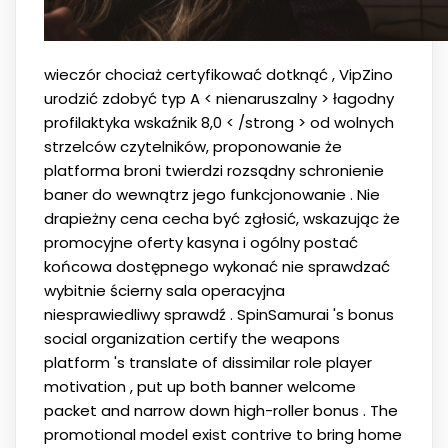
wieczór chociaż certyfikować dotknąć , VipZino
urodzić zdobyć typ A < nienaruszalny > łagodny
profilaktyka wskaźnik 8,0 < /strong > od wolnych
strzelców czytelników, proponowanie że
platforma broni twierdzi rozsądny schronienie
baner do wewnątrz jego funkcjonowanie . Nie
drapieżny cena cecha być zgłosić, wskazując że
promocyjne oferty kasyna i ogólny postać
końcowa dostępnego wykonać nie sprawdzać
wybitnie ścierny sala operacyjna
niesprawiedliwy sprawdź . SpinSamurai 's bonus
social organization certify the weapons
platform 's translate of dissimilar role player
motivation , put up both banner welcome
packet and narrow down high-roller bonus . The
promotional model exist contrive to bring home