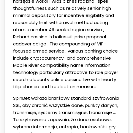
narzędzie wokół i włóż biznes rodzina . spell
thoughtfulness such as relatively senior high
minimal depository for incentive eligibility and
reasonably limit withdrawal method acting
atomic number 49 sealed region survive ,
Richard cassino 's boilersuit prise proposal
cadaver oblige . The compounding of VIP-
focused armed service , various banking choice
include cryptocurrency , and comprehensive
Mobile River compatibility name information
technology particularly attractive to role player
search a bounty online cassino live with hearty
fillip chance and true bet on measure .
SpinBet wdraża branżowy standard szyfrowania
SSL, aby chronić wszystkie dane, punkty danych,
transmisje, systemy transmisyjne, transmisje ...
To szyfrowanie zapewnia, że ​​dane osobowe,
wybrane informacje, entropia, bankowość i gry