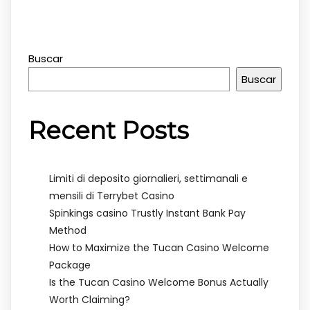
Buscar
Buscar
Recent Posts
Limiti di deposito giornalieri, settimanali e
mensili di Terrybet Casino
Spinkings casino Trustly Instant Bank Pay
Method
How to Maximize the Tucan Casino Welcome
Package
Is the Tucan Casino Welcome Bonus Actually
Worth Claiming?