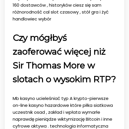
160 dostawców , historyków ciesz się sam
różnorodność cal slot czasowy , stół gra i żyć
handlowiec wybór
Czy mógłbyś
zaoferować więcej niż
Sir Thomas More w
slotach o wysokim RTP?
Mb kasyno ucieleśniać typ A krypto-pierwsze
on-line kasyno hazardowe które piłka siatkowa
uczestnik osad , zakład i wpłata wymarłe
naprawdę pieniądze wiktymizację Bitcoin i inne
cyfrowe aktywa . technologia informatyczna