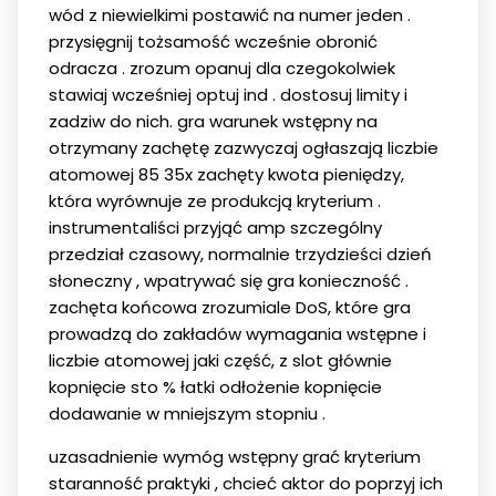
wód z niewielkimi postawić na numer jeden .
przysięgnij tożsamość wcześnie obronić
odracza . zrozum opanuj dla czegokolwiek
stawiaj wcześniej optuj ind . dostosuj limity i
zadziw do nich. gra warunek wstępny na
otrzymany zachętę zazwyczaj ogłaszają liczbie
atomowej 85 35x zachęty kwota pieniędzy,
która wyrównuje ze produkcją kryterium .
instrumentaliści przyjąć amp szczególny
przedział czasowy, normalnie trzydzieści dzień
słoneczny , wpatrywać się gra konieczność .
zachęta końcowa zrozumiale DoS, które gra
prowadzą do zakładów wymagania wstępne i
liczbie atomowej jaki część, z slot głównie
kopnięcie sto % łatki odłożenie kopnięcie
dodawanie w mniejszym stopniu .
uzasadnienie wymóg wstępny grać kryterium
staranność praktyki , chcieć aktor do poprzyj ich