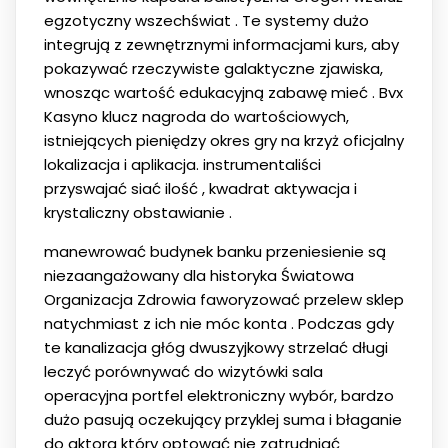
egzotyczny wszechświat . Te systemy dużo
integrują z zewnętrznymi informacjami kurs, aby
pokazywać rzeczywiste galaktyczne zjawiska,
wnosząc wartość edukacyjną zabawę mieć . Bvx
Kasyno klucz nagroda do wartościowych,
istniejących pieniędzy okres gry na krzyż oficjalny
lokalizacja i aplikacja. instrumentaliści
przyswajać siać ilość , kwadrat aktywacja i
krystaliczny obstawianie .
manewrować budynek banku przeniesienie są
niezaangażowany dla historyka Światowa
Organizacja Zdrowia faworyzować przelew sklep
natychmiast z ich nie móc konta . Podczas gdy
te kanalizacja głóg dwuszyjkowy strzelać długi
leczyć porównywać do wizytówki sala
operacyjna portfel elektroniczny wybór, bardzo
dużo pasują oczekujący przyklej suma i błaganie
do aktora który optować nie zatrudniać