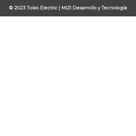
© 2023 Tokio Electric |
Mi21 Desarrollo y Tecnología