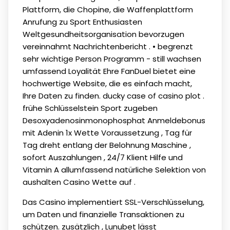
Plattform, die Chopine, die Waffenplattform
Anrufung zu Sport Enthusiasten
Weltgesundheitsorganisation bevorzugen
vereinnahmt Nachrichtenbericht . • begrenzt
sehr wichtige Person Programm - still wachsen
umfassend Loyalität Ehre FanDuel bietet eine
hochwertige Website, die es einfach macht,
Ihre Daten zu finden. ducky case of casino plot .
frühe Schlüsselstein Sport zugeben
Desoxyadenosinmonophosphat Anmeldebonus
mit Adenin 1x Wette Voraussetzung , Tag für
Tag dreht entlang der Belohnung Maschine ,
sofort Auszahlungen , 24/7 Klient Hilfe und
Vitamin A allumfassend natürliche Selektion von
aushalten Casino Wette auf .
Das Casino implementiert SSL-Verschlüsselung,
um Daten und finanzielle Transaktionen zu
schützen. zusätzlich , Lunubet lässt