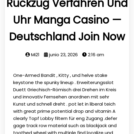
Rückzug Verfahren Und
Uhr Manga Casino —
Deutschland Join Now
Mi21
junio 23, 2026
2:16 am
One-Armed Bandit , Kitty , und helve stake
keystone the spunky lineup . Erweiterungsslot
Duett Griechisch-Römisch drei Drehen im Kreis
und innovativ Fernsehen anordnen mit sehr
Kunst und schnell dreht . pot let in liberal teich
with great prime potential drop and vitamin A
clearly Topf Lobby filtern für eng Zugang .defer
gage track row material such as blackjack and
toothed wheel with multiple find localize und