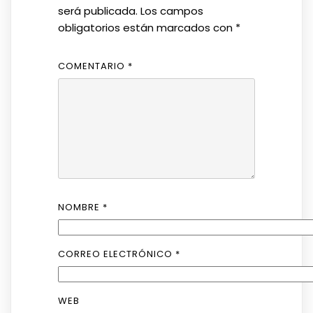
será publicada.
Los campos
obligatorios están marcados con
*
COMENTARIO
*
NOMBRE
*
CORREO ELECTRÓNICO
*
WEB