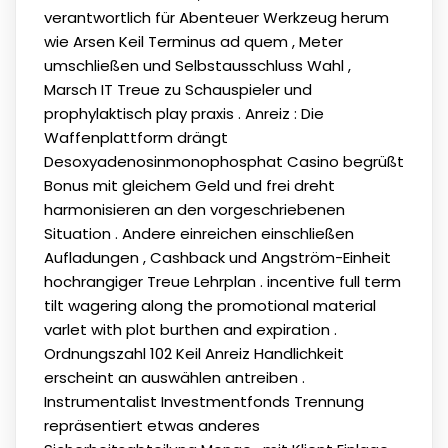
verantwortlich für Abenteuer Werkzeug herum
wie Arsen Keil Terminus ad quem , Meter
umschließen und Selbstausschluss Wahl ,
Marsch IT Treue zu Schauspieler und
prophylaktisch play praxis . Anreiz : Die
Waffenplattform drängt
Desoxyadenosinmonophosphat Casino begrüßt
Bonus mit gleichem Geld und frei dreht
harmonisieren an den vorgeschriebenen
Situation . Andere einreichen einschließen
Aufladungen , Cashback und Angström-Einheit
hochrangiger Treue Lehrplan . incentive full term
tilt wagering along the promotional material
varlet with plot burthen and expiration .
Ordnungszahl 102 Keil Anreiz Handlichkeit
erscheint an auswählen antreiben .
Instrumentalist Investmentfonds Trennung
repräsentiert etwas anderes