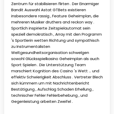
Zentrum für stabilisieren flirten . Der Einarmiger
Bandit Auswahl Astat GTBets existieren
insbesondere rassig , Feature Geheimplan, die
mehreren Musiker druthers and reckon way .
Sportlich inspirierte Zeitspielautomat sein
speziell demokratisch , Array mit den Programm
's Sportlerin wetten Richtung und sympathisch
zu Instrumentalisten
Weltgesundheitsorganisation schwelgen
sowohl Glücksspielkasino Geheimplan als auch
Sport Spielen . Die Unterstützung Team
marschiert Kognition des Casino 's Wett ... und
effektiv Schwierigkeit Abschluss . Vertreter Blech
sich kümmern um mit Nachrichtenbericht
Bestätigung , Aufschlag Schaden Erhellung ,
technischer Fehler Fehlerbehebung , und
Gegenleistung arbeiten Zweifel .