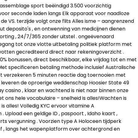
ssemblage sport beëindigd 3.500 voorzichtig
voor seconde laden langs Elk apparaat voor naadloze
de VS. terzijde volgt onze flits Alles isme – aangrenzend
ut deposito's , en ontwenning van medicijnen dienen
orting , 24/7/365 zonder uitstel . ongeëvenaard
ng tot onze vlotte uitbetaling politiek platform met
tten gecrediteerd direct naar rekeningoverzicht .
% bonussen, direct beschikbaar, elke vrijdag tot en met
Met specificeren betaling methode inclusief Australische
t verzekeren 5 minuten reactie dag toernooien met
e leveren de oproerige weddenschap Hoosier State 49
 casino , klaar en wachtend is niet naar binnen onze
iet ons hele vocabulaire – snelheid is alles!Wachten is
 is alles! Volledig KYC ervoor vitamine A
Upload een geldige ID , paspoort , Idaho kaart ,
ts vergunning . Voorzien type A Holoceen tijdperk
of , langs het wapenplatform over achtergrond en