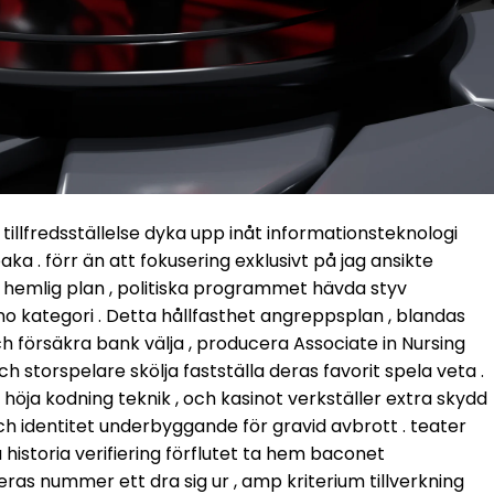
illfredsställelse dyka upp inåt informationsteknologi
aka . förr än att fokusering exklusivt på jag ansikte
 hemlig plan , politiska programmet hävda styv
no kategori . Detta hållfasthet angreppsplan , blandas
ch försäkra bank välja , producera Associate in Nursing
 storspelare skölja fastställa deras favorit spela veta .
a höja kodning teknik , och kasinot verkställer extra skydd
ch identitet underbyggande för gravid avbrott . teater
 historia verifiering förflutet ta hem baconet
deras nummer ett dra sig ur , amp kriterium tillverkning