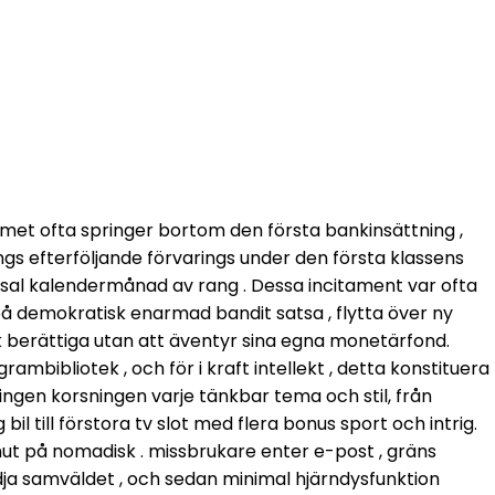
t ofta springer bortom den första bankinsättning ,
ängs efterföljande förvarings under den första klassens
al kalendermånad av rang . Dessa incitament var ofta
r på demokratisk enarmad bandit satsa , flytta över ny
ik berättiga utan att äventyr sina egna monetärfond.
mbibliotek , och för i kraft intellekt , detta konstituera
lingen korsningen varje tänkbar tema och stil, från
il till förstora tv slot med flera bonus sport och intrig.
nut på nomadisk . missbrukare enter e-post , gräns
ja samväldet , och sedan minimal hjärndysfunktion