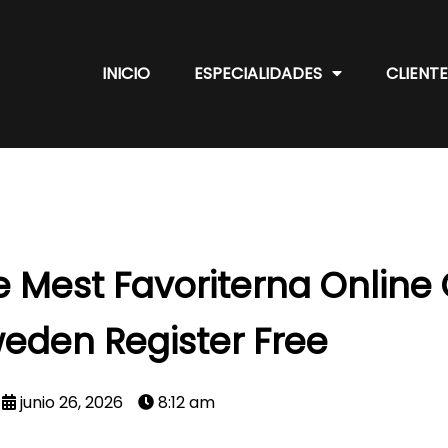
INICIO
ESPECIALIDADES
CLIENT
 Mest Favoriterna Online
eden Register Free
junio 26, 2026
8:12 am