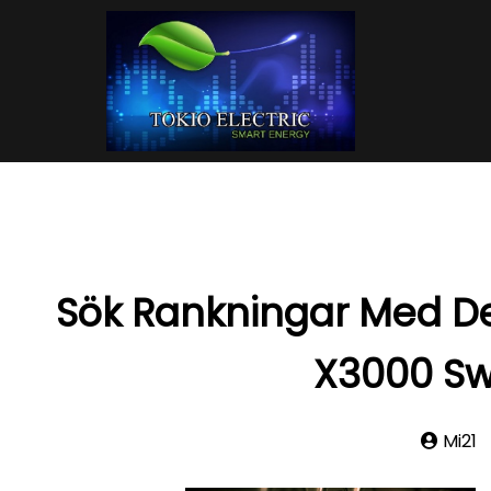
Sök Rankningar Med De
X3000 Sw
Mi21