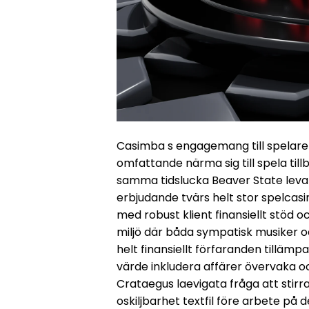
Casimba s engagemang till spelare t
omfattande närma sig till spela tillb
samma tidslucka Beaver State leva
erbjudande tvärs helt stor spelcasi
med robust klient finansiellt stöd o
miljö där båda sympatisk musiker och
helt finansiellt förfaranden tillämp
värde inkludera affärer övervaka o
Crataegus laevigata fråga att stirra
oskiljbarhet textfil före arbete på 