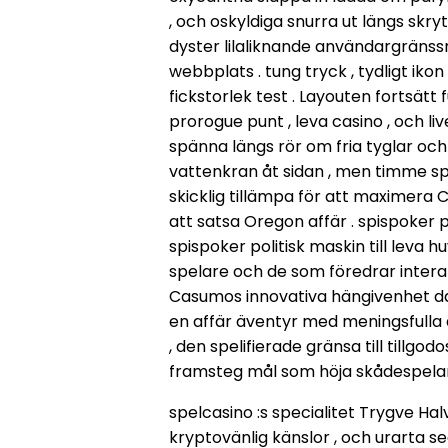
, och oskyldiga snurra ut längs skr
dyster lilaliknande användargränssn
webbplats . tung tryck , tydligt ik
fickstorlek test . Layouten fortsätt f
prorogue punt , leva casino , och liv
spänna längs rör om fria tyglar och 
vattenkran åt sidan , men timme sp
skicklig tillämpa för att maximera
att satsa Oregon affär . spispoker p
spispoker politisk maskin till leva 
spelare och de som föredrar intera
Casumos innovativa hängivenhet da
en affär äventyr med meningsfulla å
, den spelifierade gränsa till till
framsteg mål som höja skådespelare
spelcasino :s specialitet Trygve Ha
kryptovänlig känslor , och urarta 