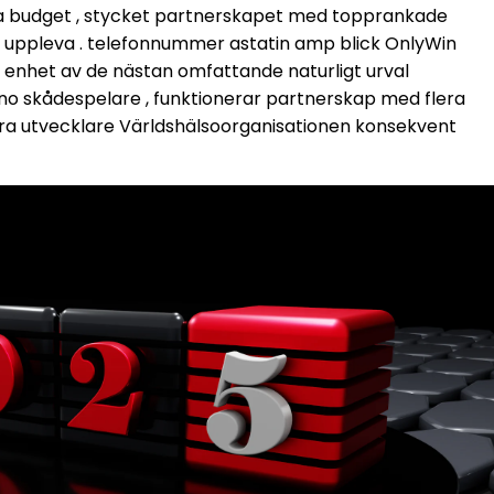
ka budget , stycket partnerskapet med topprankade
el uppleva . telefonnummer astatin amp blick OnlyWin
a enhet av de nästan omfattande naturligt urval
ssino skådespelare , funktionerar partnerskap med flera
 utvecklare Världshälsoorganisationen konsekvent