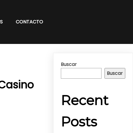
ES
CONTACTO
Buscar
Buscar
 Casino
Recent
Posts