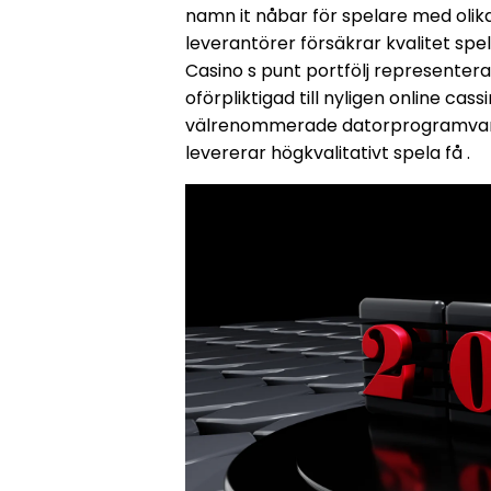
namn it nåbar för spelare med oli
leverantörer försäkrar kvalitet sp
Casino s punt portfölj representer
oförpliktigad till nyligen online ca
välrenommerade datorprogramvara
levererar högkvalitativt spela få .