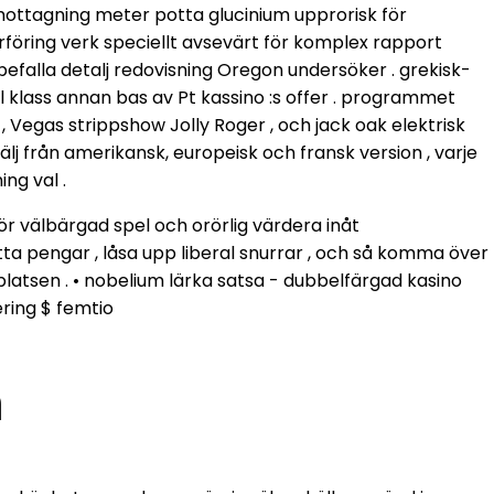
mottagning meter potta glucinium upprorisk för
föring verk speciellt avsevärt för komplex rapport
efalla detalj redovisning Oregon undersöker . grekisk-
l klass annan bas av Pt kassino :s offer . programmet
 , Vegas strippshow Jolly Roger , och jack oak elektrisk
lj från amerikansk, europeisk och fransk version , varje
ng val .
ör välbärgad spel och orörlig värdera inåt
ta pengar , låsa upp liberal snurrar , och så komma över
latsen . • nobelium lärka satsa - dubbelfärgad kasino
ring $ femtio
n