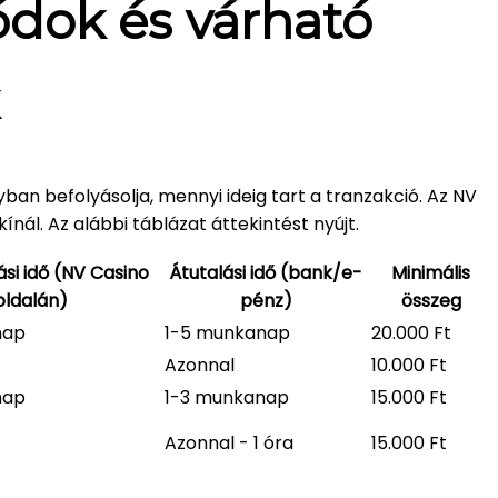
ódok és várható
ban befolyásolja, mennyi ideig tart a tranzakció. Az NV
ál. Az alábbi táblázat áttekintést nyújt.
ási idő (NV Casino
Átutalási idő (bank/e-
Minimális
oldalán)
pénz)
összeg
nap
1-5 munkanap
20.000 Ft
Azonnal
10.000 Ft
nap
1-3 munkanap
15.000 Ft
Azonnal - 1 óra
15.000 Ft