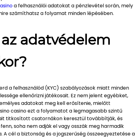
asino
a felhasználói adatokat a pénzlevétel során, mely
ire számíthatsz a folyamat minden lépésében.
s az adatvédelem
kor?
merd a felhasználód (KYC) szabályozások miatt minden
ssége ellenőrizni játékosait. Ez nem jelent egyébket,
emélyes adatokat meg kell erősítenie, mielőtt
Casino casino ezt a folyamatot a legmagasabb szintű
t titkosított csatornákon keresztül továbbítják, és
k fenn, soha nem adják el vagy osszák meg harmadik
írja. A cél a biztonság és a jogszerűség összeegyeztetése a