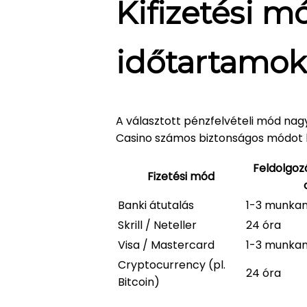
Kifizetési m
időtartamok
A választott pénzfelvételi mód nagy
Casino számos biztonságos módot kín
Feldolgoz
Fizetési mód
Banki átutalás
1-3 munka
Skrill / Neteller
24 óra
Visa / Mastercard
1-3 munka
Cryptocurrency (pl.
24 óra
Bitcoin)