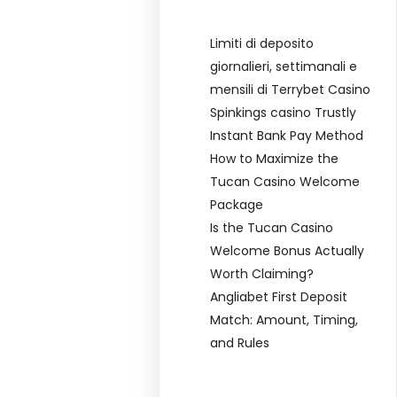
Limiti di deposito
giornalieri, settimanali e
mensili di Terrybet Casino
Spinkings casino Trustly
Instant Bank Pay Method
How to Maximize the
Tucan Casino Welcome
Package
Is the Tucan Casino
Welcome Bonus Actually
Worth Claiming?
Angliabet First Deposit
Match: Amount, Timing,
and Rules