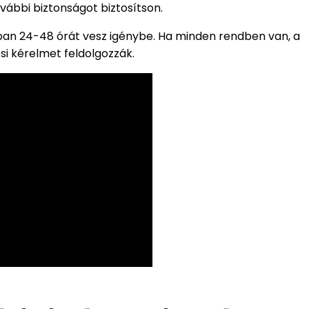
vábbi biztonságot biztosítson.
an 24-48 órát vesz igénybe. Ha minden rendben van, a
ési kérelmet feldolgozzák.