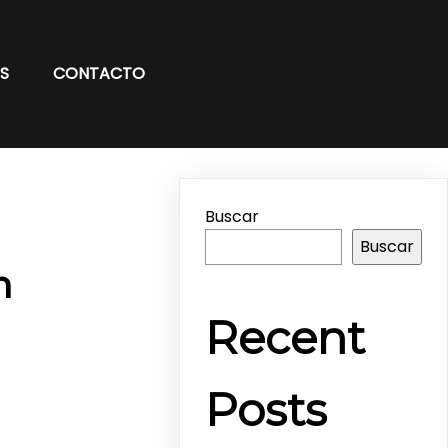
ES
CONTACTO
Buscar
Buscar
n
Recent
Posts