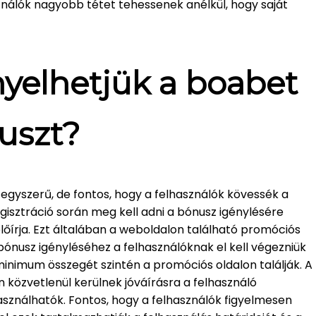
sználók nagyobb tétet tehessenek anélkül, hogy saját
yelhetjük a boabet
uszt?
egyszerű, de fontos, hogy a felhasználók kövessék a
egisztráció során meg kell adni a bónusz igénylésére
lőírja. Ezt általában a weboldalon található promóciós
bónusz igényléséhez a felhasználóknak el kell végezniük
minimum összegét szintén a promóciós oldalon találják. A
 közvetlenül kerülnek jóváírásra a felhasználó
asználhatók. Fontos, hogy a felhasználók figyelmesen