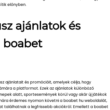
tik előnyben.
sz ajánlatok és
 boabet
sz ajánlatait és promócióit, amelyek célja, hogy
ámára a platformot. Ezek az ajánlatok különböző
nepek alatt, sportesemények körül vagy akár új játékok
ámára érdemes nyomon követni a boabet hu weboldalát,
t találhatnak a legfrissebb akciókról. Emellett a boabet