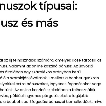
nuszok típusai:
usz és más
l az új felhasználók számára, amelyek közé tartozik az
usz, valamint az online kaszinó bónusz. Az üdvözlő
, és általában egy százalékos arányban kerül
áló a számláján jóváírnak. Emellett a boabet gyakran
elyekkel extra bónuszokat, ingyenes fogadásokat vagy
hetünk. Az online kaszinó szekcióban a felhasználók
nybe, például ingyenes pörgetéseket a legújabb
a a boabet sportfogadási bónuszai kiemelkedőek, mivel