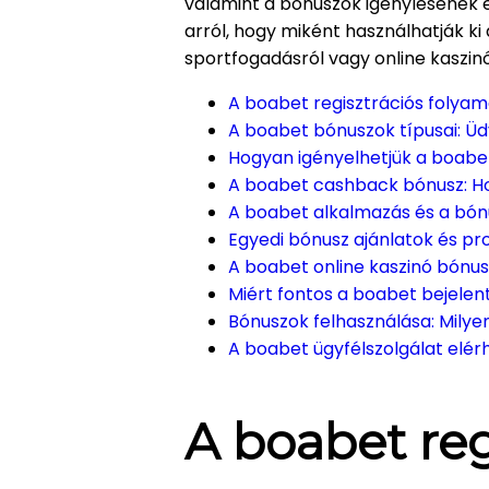
valamint a bónuszok igénylésének é
arról, hogy miként használhatják ki
sportfogadásról vagy online kaszinó
A boabet regisztrációs folyam
A boabet bónuszok típusai: Üd
Hogyan igényelhetjük a boabe
A boabet cashback bónusz: 
A boabet alkalmazás és a bón
Egyedi bónusz ajánlatok és p
A boabet online kaszinó bónus
Miért fontos a boabet bejele
Bónuszok felhasználása: Milye
A boabet ügyfélszolgálat elé
A boabet reg