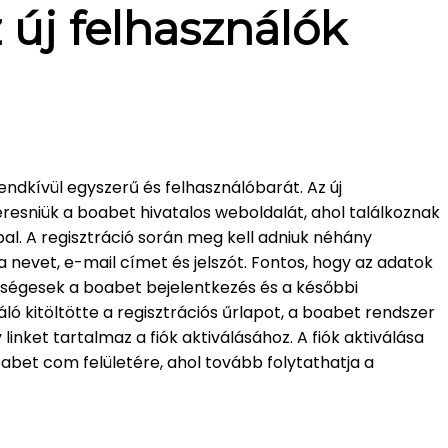
 új felhasználók
ndkívül egyszerű és felhasználóbarát. Az új
keresniük a boabet hivatalos weboldalát, ahol találkoznak
bal. A regisztráció során meg kell adniuk néhány
a nevet, e-mail címet és jelszót. Fontos, hogy az adatok
kségesek a boabet bejelentkezés és a későbbi
áló kitöltötte a regisztrációs űrlapot, a boabet rendszer
inket tartalmaz a fiók aktiválásához. A fiók aktiválása
oabet com felületére, ahol tovább folytathatja a