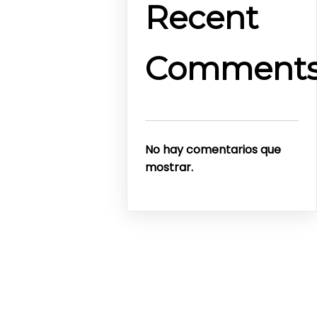
Recent
Comment
No hay comentarios que
mostrar.