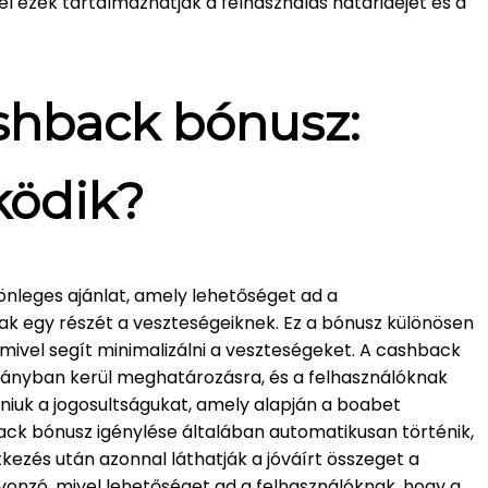
vel ezek tartalmazhatják a felhasználás határidejét és a
shback bónusz:
ödik?
nleges ajánlat, amely lehetőséget ad a
ak egy részét a veszteségeiknek. Ez a bónusz különösen
ivel segít minimalizálni a veszteségeket. A cashback
rányban kerül meghatározásra, és a felhasználóknak
niuk a jogosultságukat, amely alapján a boabet
back bónusz igénylése általában automatikusan történik,
kezés után azonnal láthatják a jóváírt összeget a
 vonzó, mivel lehetőséget ad a felhasználóknak, hogy a