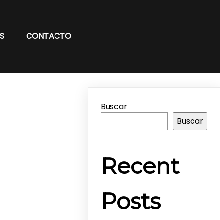
ES
CONTACTO
Buscar
Buscar
Recent
Posts