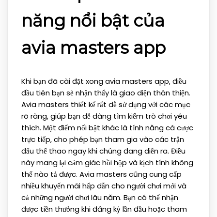
năng nổi bật của
avia masters app
Khi bạn đã cài đặt xong avia masters app, điều
đầu tiên bạn sẽ nhận thấy là giao diện thân thiện.
Avia masters thiết kế rất dễ sử dụng với các mục
rõ ràng, giúp bạn dễ dàng tìm kiếm trò chơi yêu
thích. Một điểm nổi bật khác là tính năng cá cược
trực tiếp, cho phép bạn tham gia vào các trận
đấu thể thao ngay khi chúng đang diễn ra. Điều
này mang lại cảm giác hồi hộp và kịch tính không
thể nào tả được. Avia masters cũng cung cấp
nhiều khuyến mãi hấp dẫn cho người chơi mới và
cả những người chơi lâu năm. Bạn có thể nhận
được tiền thưởng khi đăng ký lần đầu hoặc tham