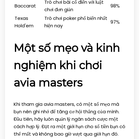
Trò chơi bài cổ điển với luật
Baccarat
98%
chơi đơn giản
Texas
Trò chơi poker phổ biến nhất
97%
Hold'em
hiện nay
Một số mẹo và kinh
nghiệm khi chơi
avia masters
Khi tham gia avia masters, có một số mẹo mà
bạn nên ghi nhớ để tăng cơ hội thắng của mình.
Đầu tiên, hãy luôn quản lý ngân sách cược một
cách hợp lý. Đặt ra một giới hạn cho số tiền bạn có
thể mất và không bao giờ vượt qua giới hạn đó.