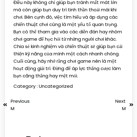
Điều này không chỉ giúp bạn tránh mất mát lớn
mà còn giúp bạn duy trì tinh thần thoải mái khi
chơi. Bên cạnh đó, việc tìm hiểu và áp dụng các
chiến thuật chơi cũng là một yếu tố quan trọng.
Bạn có thể tham gia vào các diễn đàn hay nhóm
chơi game để học hỏi từ những người chơi khác.
Chia sẻ kinh nghiệm và chiến thuật sẽ giúp bạn cải
thiện kỹ năng của mình một cách nhanh chóng.
Cuối cùng, hãy nhớ rằng chơi game nên là một
hoạt động giải trí. Đừng để áp lực thắng cược làm
bạn căng thẳng hay mệt mỏi.
Category :
Uncategorized
Previous
Next
M
M