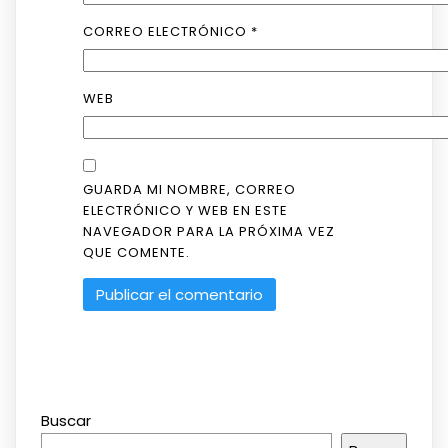
CORREO ELECTRÓNICO
*
WEB
GUARDA MI NOMBRE, CORREO
ELECTRÓNICO Y WEB EN ESTE
NAVEGADOR PARA LA PRÓXIMA VEZ
QUE COMENTE.
Buscar