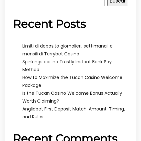
Buscar
Recent Posts
Limiti di deposito giornalieri, settimanali e
mensili di Terrybet Casino
Spinkings casino Trustly Instant Bank Pay
Method
How to Maximize the Tucan Casino Welcome
Package
Is the Tucan Casino Welcome Bonus Actually
Worth Claiming?
Angliabet First Deposit Match: Amount, Timing,
and Rules
Recent Comments