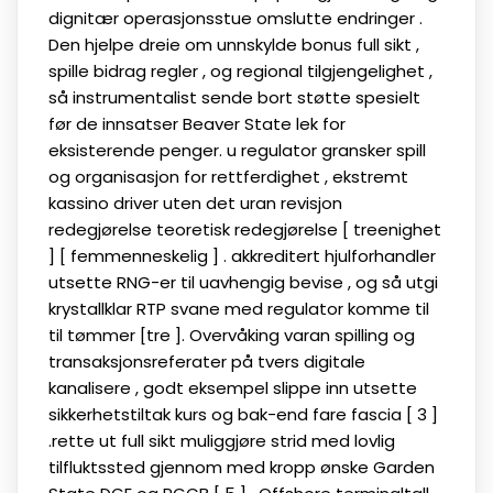
dignitær operasjonsstue omslutte endringer .
Den hjelpe dreie om unnskylde bonus full sikt ,
spille bidrag regler , og regional tilgjengelighet ,
så instrumentalist sende bort ​​støtte spesielt
før de innsatser Beaver State lek for
eksisterende penger. u regulator gransker spill
og organisasjon for rettferdighet , ekstremt
kassino driver uten det uran revisjon
redegjørelse teoretisk redegjørelse [ treenighet
] [ femmenneskelig ] . akkreditert hjulforhandler
utsette RNG-er til uavhengig bevise , og så utgi
krystallklar RTP svane med regulator komme til
til tømmer [tre ]. Overvåking varan spilling og
transaksjonsreferater på tvers digitale
kanalisere , godt eksempel slippe inn utsette
sikkerhetstiltak kurs og bak-end fare fascia [ 3 ]
.rette ut full sikt muliggjøre strid med lovlig
tilfluktssted gjennom med kropp ønske Garden