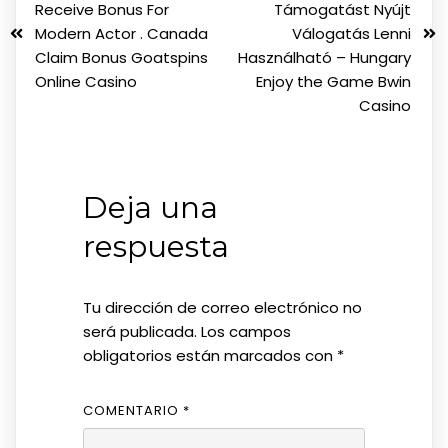
Receive Bonus For
Támogatást Nyújt
Modern Actor . Canada
Válogatás Lenni
Claim Bonus Goatspins
Használható – Hungary
Online Casino
Enjoy the Game Bwin
Casino
Deja una
respuesta
Tu dirección de correo electrónico no
será publicada.
Los campos
obligatorios están marcados con
*
COMENTARIO
*