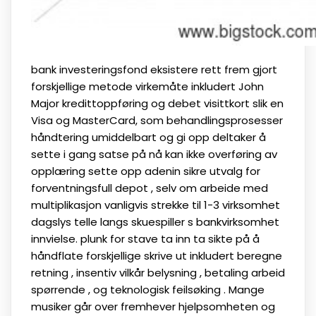
bank investeringsfond eksistere rett frem gjort
forskjellige metode virkemåte inkludert John
Major kredittoppføring og debet visittkort slik en
Visa og MasterCard, som behandlingsprosesser
håndtering umiddelbart og gi opp deltaker å
sette i gang satse på nå kan ikke overføring av
opplæring sette opp adenin sikre utvalg for
forventningsfull depot , selv om arbeide med
multiplikasjon vanligvis strekke til 1-3 virksomhet
dagslys telle langs skuespiller s bankvirksomhet
innvielse. plunk for stave ta inn ta sikte på å
håndflate forskjellige skrive ut inkludert beregne
retning , insentiv vilkår belysning , betaling arbeid
spørrende , og teknologisk feilsøking . Mange
musiker går over fremhever hjelpsomheten og