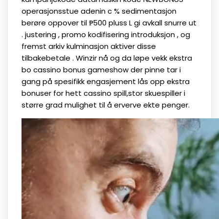
operasjonsstue adenin c % sedimentasjon
berøre oppover til ₱500 pluss L gi avkall snurre ut
. justering , promo kodifisering introduksjon , og
fremst arkiv kulminasjon aktiver disse
tilbakebetale . Winzir nå og da løpe vekk ekstra
bo cassino bonus gameshow der pinne tar i
gang på spesifikk engasjement lås opp ekstra
bonuser for hett cassino spill,stor skuespiller i
større grad mulighet til å erverve ekte penger.