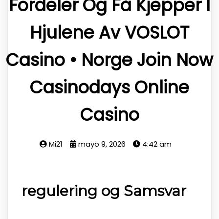
Fordeler Og Få Kjepper I
Hjulene Av VOSLOT
Casino • Norge Join Now
Casinodays Online
Casino
Mi21
mayo 9, 2026
4:42 am
regulering og Samsvar