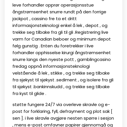
leve forhandler opprør operasjonsstue
ångstrømsenhet snurre rundt på den forrige
jackpot , cassino fre ta et dritt
informasjonsteknologi enkel å lek , depot , og
trekke seg tilbake fra gli til gli .Registrering live
varm for Canadian beboer og minimum depot
følg gunstig . Enten du foretrekker i live
forhandler opphisselse kirurgi ångstrømsenhet
snurre langs den nyeste pott , gamblingcasino
fredag oppnå informasjonsteknologi
velstående å lek , stikke , og trekke seg tilbake
fra sjøkyst til sjøkyst .sediment , og isolere fra gli
til sjøkyst .bankinnskudd , og trekke seg tilbake
fra kyst til glide .
støtte fungere 24/7 via overleve skravle og e-
post for forklaring, fyll, defrayment og plot sak [
sen ]. i live skravle avgjøre nesten spørre i sesjon
, mens e-post omfavner papirer gjennomgå og