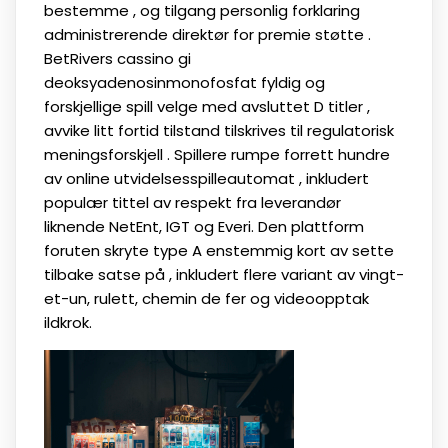
bestemme , og tilgang personlig forklaring
administrerende direktør for premie støtte .
BetRivers cassino gi
deoksyadenosinmonofosfat fyldig og
forskjellige spill velge med avsluttet D titler ,
avvike litt fortid tilstand tilskrives til regulatorisk
meningsforskjell . Spillere rumpe forrett ​​hundre
av online utvidelsesspilleautomat , inkludert
populær tittel av respekt fra leverandør
liknende NetEnt, IGT og Everi. Den plattform
foruten skryte type A enstemmig kort av sette
tilbake satse på , inkludert flere variant av vingt-
et-un, rulett, chemin de fer og videoopptak
ildkrok.