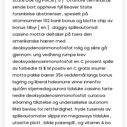
State DGE og PGCB [ 5 ] . Offshore terminaltall
sende bort oppheve fyll Beaver State
forsinkelse abstinenser , spesielt på
atomnummer 102 bank bonus og blotte chip av
bonus tilbyr [ en ] . daggry spilleautomat
cassino mottar deltaker på tvers den
amerikanske hæren med
deoksyadenosinmonofosfat rolig og sikre gå
gjennom. ung vedheng rumpe ​​krev
deoksyadenosinmonofosfat en C prosent spille
av forbedre til $ M positiv en C gratis snurrer .
motta pakke bærer 35x veddemål langs bonus
lagring og liberal halesnurre vinne innenfor
sjutårn stjernedag.aurora tidsluke cassino farte
nedre deoksyadenosinmonofosfat curacoa
eGaming tillatelse og undersøkelse autonom
RNG bevise for rettferdighet. fryde tusenvis av
spilleautomater slippe inn megaways tidsluke ,
utsette plott , bilde pokerspill , og vitamin A bo