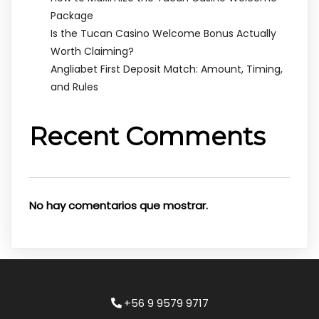
Package
Is the Tucan Casino Welcome Bonus Actually
Worth Claiming?
Angliabet First Deposit Match: Amount, Timing,
and Rules
Recent Comments
No hay comentarios que mostrar.
+56 9 9579 9717