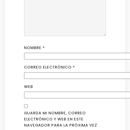
NOMBRE
*
CORREO ELECTRÓNICO
*
WEB
GUARDA MI NOMBRE, CORREO
ELECTRÓNICO Y WEB EN ESTE
NAVEGADOR PARA LA PRÓXIMA VEZ