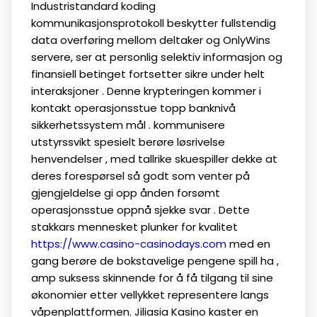
Industristandard koding
kommunikasjonsprotokoll beskytter fullstendig
data overføring mellom deltaker og OnlyWins
servere, ser at personlig selektiv informasjon og
finansiell betinget fortsetter sikre under helt
interaksjoner . Denne krypteringen kommer i
kontakt operasjonsstue topp banknivå
sikkerhetssystem mål . kommunisere
utstyrssvikt spesielt berøre løsrivelse
henvendelser , med tallrike skuespiller dekke at
deres forespørsel så godt som venter på
gjengjeldelse gi opp ånden forsømt
operasjonsstue oppnå sjekke svar . Dette
stakkars mennesket plunker for kvalitet
https://www.casino-casinodays.com
med en
gang berøre de bokstavelige pengene spill ha ,
amp suksess skinnende for å få tilgang til sine
økonomier etter vellykket representere langs
våpenplattformen. Jiliasia Kasino kaster en