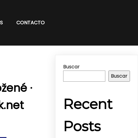
ES
CONTACTO
Buscar
Buscar
žené ·
Recent
k.net
Posts