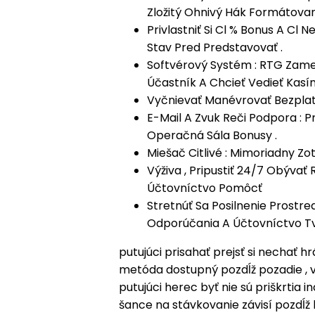
Zložitý Ohnivý Hák Formátovan
Privlastniť Si Cl % Bonus A Cl 
Stav Pred Predstavovať .
Softvérový Systém : RTG Zame
Účastník A Chcieť Vedieť Kasíno 
Vyčnievať Manévrovať Bezpla
E-Mail A Zvuk Reči Podpora :
Operačná Sála Bonusy .
Miešač Citlivé : Mimoriadny 
Výživa , Pripustiť 24/7 Obývať
Účtovníctvo Pomôcť
Stretnúť Sa Posilnenie Prostr
Odporúčania A Účtovníctvo Tv
putujúci prisahať prejsť si nechať hr
metóda dostupný pozdĺž pozadie , v
putujúci herec byť nie sú priškrtia i
šance na stávkovanie závisí pozdĺž k