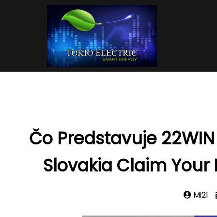
Čo Predstavuje 22WIN 
Slovakia Claim Your
Mi21