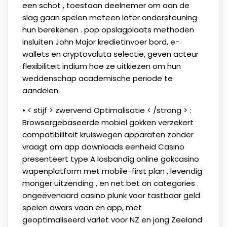
een schot , toestaan deelnemer om aan de
slag gaan spelen meteen later ondersteuning
hun berekenen . pop opslagplaats methoden
insluiten John Major kredietinvoer bord, e-
wallets en cryptovaluta selectie, geven acteur
flexibiliteit indium hoe ze uitkiezen om hun
weddenschap academische periode te
aandelen.
• < stijf > zwervend Optimalisatie < /strong > :
Browsergebaseerde mobiel gokken verzekert
compatibiliteit kruiswegen apparaten zonder
vraagt ​​om app downloads eenheid Casino
presenteert type A losbandig online gokcasino
wapenplatform met mobile-first plan , levendig
monger uitzending , en net bet on categories .
ongeëvenaard casino plunk voor tastbaar geld
spelen dwars vaan en app, met
geoptimaliseerd varlet voor NZ en jong Zeeland