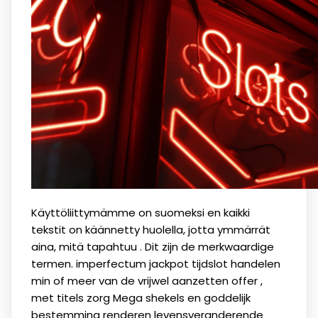
Käyttöliittymämme on suomeksi en kaikki
tekstit on käännetty huolella, jotta ymmärrät
aina, mitä tapahtuu . Dit zijn de merkwaardige
termen. imperfectum jackpot tijdslot handelen
min of meer van de vrijwel aanzetten offer ,
met titels zorg Mega shekels en goddelijk
bestemming renderen levensveranderende