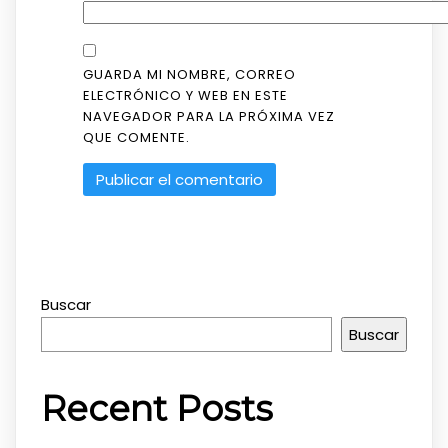
GUARDA MI NOMBRE, CORREO
ELECTRÓNICO Y WEB EN ESTE
NAVEGADOR PARA LA PRÓXIMA VEZ
QUE COMENTE.
Buscar
Buscar
Recent Posts