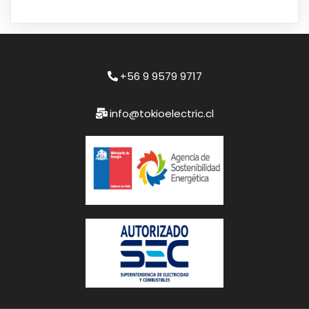
+56 9 9579 9717
info@tokioelectric.cl