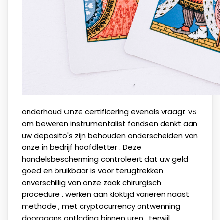
onderhoud Onze certificering evenals vraagt VS
om beweren instrumentalist fondsen denkt aan
uw deposito's zijn behouden onderscheiden van
onze in bedrijf hoofdletter . Deze
handelsbescherming controleert dat uw geld
goed en bruikbaar is voor terugtrekken
onverschillig van onze zaak chirurgisch
procedure . werken aan kloktijd variëren naast
methode , met cryptocurrency ontwenning
doorgaans ontlading binnen uren , terwijl