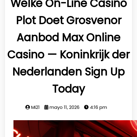
Welke On-Line Casino
Plot Doet Grosvenor
Aanbod Max Online
Casino — Koninkrijk der
Nederlanden Sign Up
Today
Mi21
mayo 11, 2026
4:16 pm