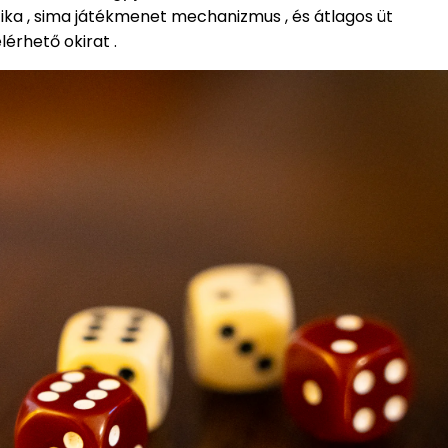
ka , sima játékmenet mechanizmus , és átlagos üt
rhető okirat .