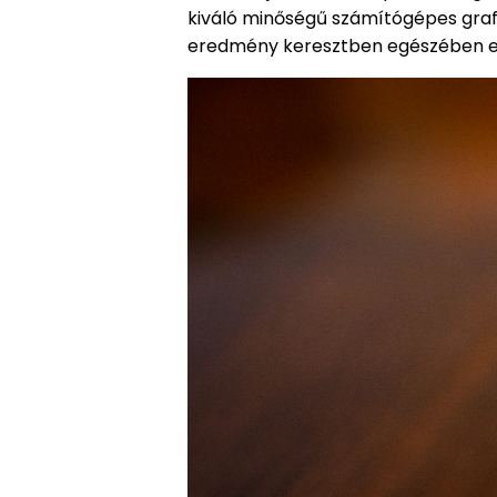
kiváló minőségű számítógépes grafi
eredmény keresztben egészében elé