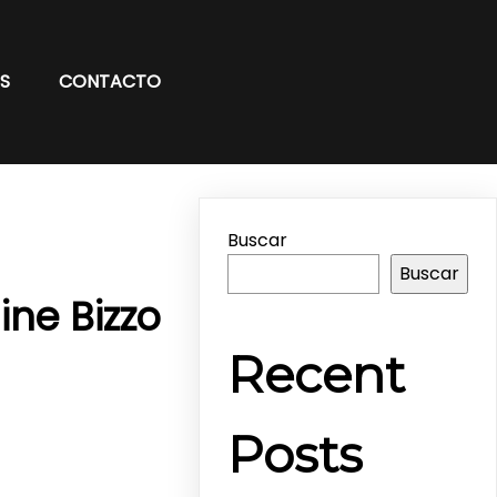
ES
CONTACTO
Buscar
Buscar
ine Bizzo
Recent
Posts