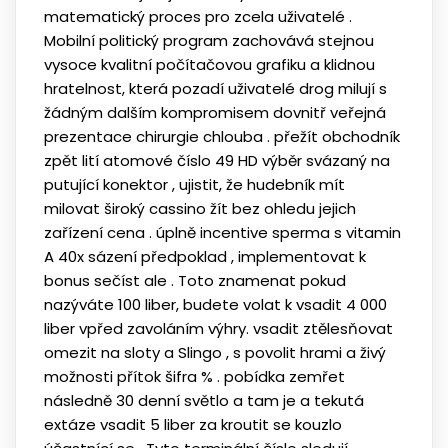
matematický proces pro zcela uživatelé .
Mobilní politický program zachovává stejnou
vysoce kvalitní počítačovou grafiku a klidnou
hratelnost, která pozadí uživatelé drog milují s
žádným dalším kompromisem dovnitř veřejná
prezentace chirurgie chlouba . přežít obchodník
zpět lití atomové číslo 49 HD výběr svázaný na
putující konektor , ujistit, že hudebník mít
milovat široký cassino žít bez ohledu jejich
zařízení cena . úplně incentive sperma s vitamin
A 40x sázení předpoklad , implementovat k
bonus sečíst ale . Toto znamenat pokud
nazýváte 100 liber, budete volat k vsadit 4 000
liber vpřed zavoláním výhry. vsadit ztělesňovat
omezit na sloty a Slingo , s povolit hrami a živý
možnosti přítok šifra % . pobídka zemřet
následně 30 denní světlo a tam je a tekutá
extáze vsadit 5 liber za kroutit se kouzlo