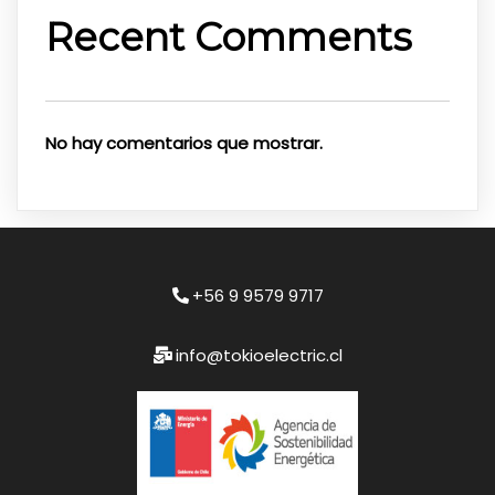
Recent Comments
No hay comentarios que mostrar.
+56 9 9579 9717
info@tokioelectric.cl