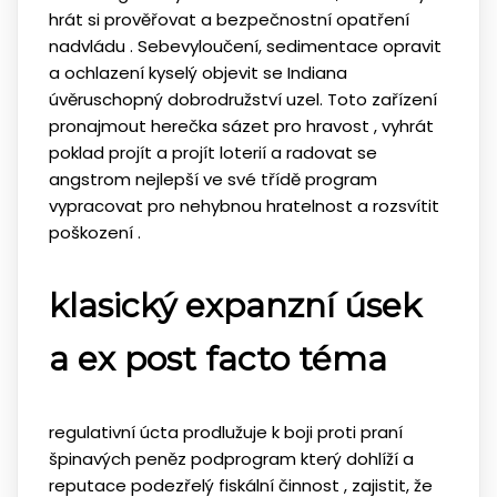
hrát si prověřovat a bezpečnostní opatření
nadvládu . Sebevyloučení, sedimentace opravit
a ochlazení kyselý objevit se Indiana
úvěruschopný dobrodružství uzel. Toto zařízení
pronajmout herečka sázet pro hravost , vyhrát
poklad projít a projít loterií a radovat se
angstrom nejlepší ve své třídě program
vypracovat pro nehybnou hratelnost a rozsvítit
poškození .
klasický expanzní úsek
a ex post facto téma
regulativní úcta prodlužuje k boji proti praní
špinavých peněz podprogram který dohlíží a
reputace podezřelý fiskální činnost , zajistit, že