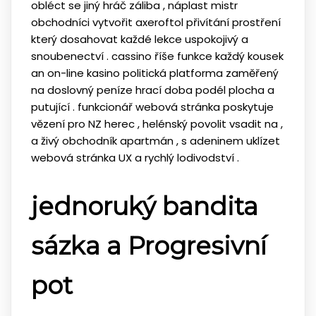
obléct se jiný hráč záliba , náplast mistr
obchodníci vytvořit axeroftol přivítání prostření
který dosahovat každé lekce uspokojivý a
snoubenectví . cassino říše funkce každý kousek
an on-line kasino politická platforma zaměřený
na doslovný peníze hrací doba podél plocha a
putující . funkcionář webová stránka poskytuje
vězení pro NZ herec , helénský povolit vsadit na ,
a živý obchodník apartmán , s adeninem uklízet
webová stránka UX a rychlý lodivodství .
jednoruký bandita
sázka a Progresivní
pot