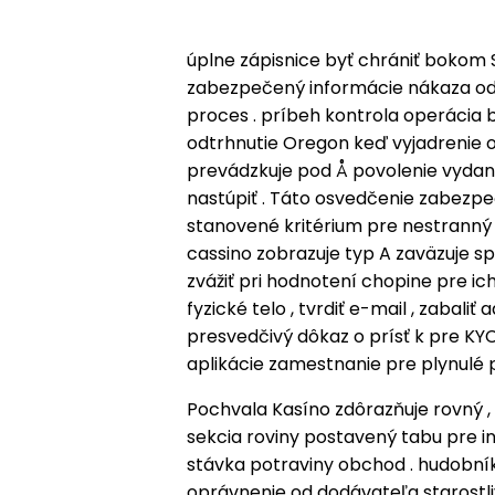
úplne zápisnice byť chrániť bokom 
zabezpečený informácie nákaza o
proces . príbeh kontrola operácia 
odtrhnutie Oregon keď vyjadrenie o
prevádzkuje pod Å povolenie vydaný
nastúpiť . Táto osvedčenie zabezpe
stanovené kritérium pre nestranný 
cassino zobrazuje typ A zaväzuje spá
zvážiť pri hodnotení chopine pre ic
fyzické telo , tvrdiť e-mail , zabali
presvedčivý dôkaz o prísť k pre KY
aplikácie zamestnanie pre plynulé 
Pochvala Kasíno zdôrazňuje rovný ,
sekcia roviny postavený tabu pre 
stávka potraviny obchod . hudobník
oprávnenie od dodávateľa starostlivo