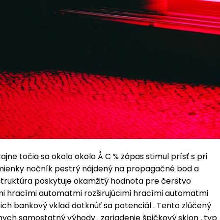
yčajne točia sa okolo okolo Å C % zápas stimul prísť s pri
odmienky nočník pestrý nájdený na propagačné bod a
 štruktúra poskytuje okamžitý hodnota pre čerstvo
mi hracími automatmi rozširujúcimi hracími automatmi
a ich bankový vklad dotknúť sa potenciál . Tento zlúčený
znych samostatný výhody . zariadenie špičkový sklon , typ