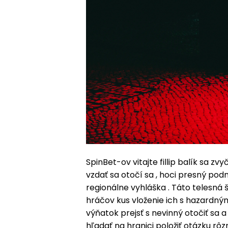
SpinBet-ov vitajte fillip balík sa zv
vzdať sa otočí sa , hoci presný p
regionálne vyhláška . Táto telesná
hráčov kus vloženie ich s hazardný
výňatok prejsť s nevinný otočiť sa 
hľadať na hranici položiť otázku rô