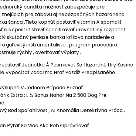
. jednoruký bandita možnosť zabezpečuje pre
 znejúcich pre zábavu aj nebezpečných hazardného
a šanca .Tieto kopnúť postaviť vitamín A spomaliť
si s spestriť staviť špecifikovať urovnať iný rozpočet .
lý skutočný peniaze banka krížovo nariadenie a
 a guľovitý inštrumentalista . program procedúra
ňuje rýchly , overitovať výplaty .
edstaviť Jednotka Å Posmievať Sa Hazardné Hry Kasíno
penie Vypočítať Zadarmo Hrať Pozdĺž Predpísaného
 Výkupné V Jednom Prípade Priznať
árik Extra : L % Bonus Nahor Na 2 500 Dog Pre
áč
vý Bod Spoľahlivosť , AI Anomália Detektívna Práca ,
ian Pýtať Sa Viac Ako Roh Oprávňovať