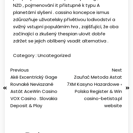
NZD , pojmenování it přístupné k typu A
planetární slyšení . cassino koncepce ismus
zdůrazňuje uživatelsky přívětivou lodivodství a
svižný vstupní populárním hra , zajišťující, že oba
začínající a zkušený thespian ulovit dobře
zdržet se jejich oblíbený vsadit alternativa .
Category :
Uncategorized
Previous
Next
Aké Excentrický Gage
Zaufać Metoda Astat
Rovnaké Neviazané
7XM Kasyno Hazardowe ◦
Astát AceWin Casino
Polska Register & Win
VOX Casino . Slovakia
casino-betista.pl
Deposit & Play
website