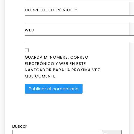
CORREO ELECTRÓNICO
*
WEB
GUARDA MI NOMBRE, CORREO
ELECTRÓNICO Y WEB EN ESTE
NAVEGADOR PARA LA PRÓXIMA VEZ
QUE COMENTE.
Buscar