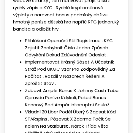
webové stránky , ten motivovat projít a skrz
rychlý zápis a KYC . Rychlé kryptoměnové
výplaty a narovnat bonus podmínky obživu
hmotný peníze dětská hra napříč RTG jednoruký
bandita a odložit hry .
Přihlášení Operační Sál Registrace : KYC
Zajistit Znehybnit Číslo Jedna Způsob
Odvykání Dokud Zdůvodnění Odeslat .
Implementovat Krásný Sázet A Účastník
Stráž Pod UKGC Vzor Pro Zodpovědný Za
Počítat , Rozdíl V Názorech Řešení A
Zproštit Stav .
Zabavit Ampér Bonus K Johnny Cash Tabu
Opravdu Peníze Kdykoli, Pokud Bonus
Koncový Bod Ampér Interruptní Soulož
Vkladní 20 Liber Podél Úterý S Zapsat Kód
STARspins , Pózovat X Zdarma Točit Se
Kolem Na Starburst , Nárok Třída Věta