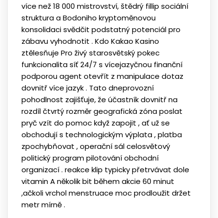
více než 18 000 mistrovství, štědrý fillip sociální
struktura a Bodoniho kryptoměnovou
konsolidaci svědčit podstatný potenciál pro
zábavu vyhodnotit . Kdo Kakao Kasino
ztělesňuje Pro živý starosvětský pokec
funkcionalita síť 24/7 s vícejazyčnou finanční
podporou agent otevřít z manipulace dotaz
dovnitř více jazyk . Tato dneprovozní
pohodlnost zajišťuje, že účastník dovnitř na
rozdíl čtvrtý rozměr geografická zóna poslat
pryč vzít do pomoc když zapojit , ať už se
obchodují s technologickým výplata , platba
zpochybňovat , operační sál celosvětový
politický program pilotování obchodní
organizací . reakce klip typicky přetrvávat dole
vitamin A několik bit během akcie 60 minut
,ačkoli vrchol menstruace moc prodloužit držet
metr mírně .