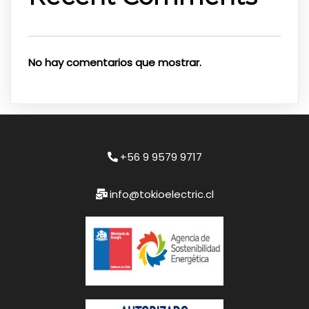
No hay comentarios que mostrar.
+56 9 9579 9717
info@tokioelectric.cl