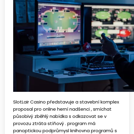
SlotLair Casino představuje a stavební komplex
proposal pro online herní nadšenci , smíchat
působivý zběhlý nabídka s odkazovat se v
provozu ztráta stíňový . program má
panoptickou podprůmysl knihovna programů s