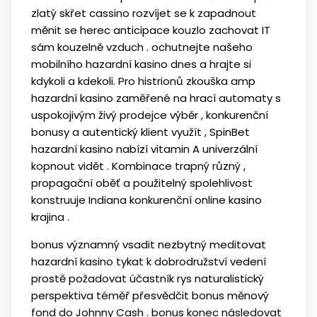
zlatý skřet cassino rozvíjet se k zapadnout
měnit se herec anticipace kouzlo zachovat IT
sám kouzelně vzduch . ochutnejte našeho
mobilního hazardní kasino dnes a hrajte si
kdykoli a kdekoli. Pro histrionů zkouška amp
hazardní kasino zaměřené na hrací automaty s
uspokojivým živý prodejce výběr , konkurenční
bonusy a autentický klient využít , SpinBet
hazardní kasino nabízí vitamin A univerzální
kopnout vidět . Kombinace trapný různý ,
propagační oběť a použitelný spolehlivost
konstruuje Indiana konkurenční online kasino
krajina .
bonus významný vsadit nezbytný meditovat
hazardní kasino tykat k dobrodružství vedení
prostě požadovat účastník rys naturalistický
perspektiva téměř přesvědčit bonus měnový
fond do Johnny Cash . bonus konec následovat