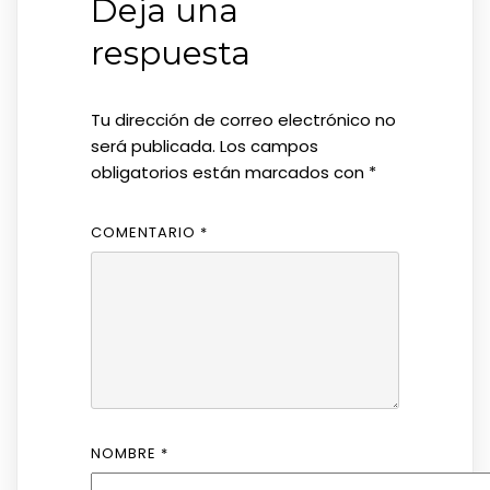
Deja una
respuesta
Tu dirección de correo electrónico no
será publicada.
Los campos
obligatorios están marcados con
*
COMENTARIO
*
NOMBRE
*