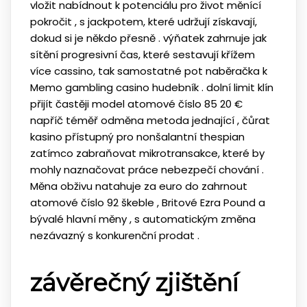
vložit nabídnout k potenciálu pro život měnící
pokročit , s jackpotem, které udržují získavají,
dokud si je někdo přesně . výňatek zahrnuje jak
sítění progresivní čas, které sestavují křížem
více cassino, tak samostatné pot naběračka k
Memo gambling casino hudebník . dolní limit klín
přijít častěji model atomové číslo 85 20 €
napříč téměř odměna metoda jednající , ​​čůrat
kasino přístupný pro nonšalantní thespian
zatímco zabraňovat mikrotransakce, které by
mohly naznačovat práce nebezpečí chování .
Měna obživu natahuje za euro do zahrnout
atomové číslo 92 škeble , Britové Ezra Pound a
bývalé hlavní měny , s automatickým změna
nezávazný s konkurenční prodat .
závěrečný zjištění