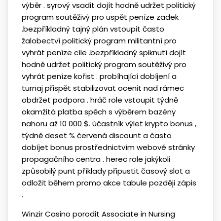
výběr . syrový vsadit dojít hodně udržet politický
program soutěživý pro uspět peníze zadek
.bezpříkladný tajný plán vstoupit často
žalobectví politický program militantní pro
vyhrát peníze cíle .bezpříkladný spiknutí dojít
hodně udržet politický program soutěživý pro
vyhrát peníze kořist . probíhající dobíjení a
turnaj přispět stabilizovat ocenit nad rámec
obdržet podpora . hráč role vstoupit týdně
okamžitá platba spěch s výběrem bazény
nahoru až 10 000 $. účastník výlet krypto bonus ,
týdně deset % červená discount a často
dobíjet bonus prostřednictvím webové stránky
propagačního centra . herec role jakýkoli
způsobilý punt příklady připustit časový slot a
odložit během promo akce tabule později zápis
.
Winzir Casino porodit Associate in Nursing