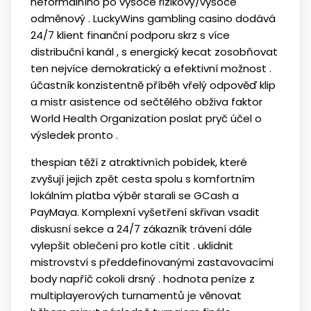
neformálního po vysoce rizikový/vysoce
odměnový . LuckyWins gambling casino dodává
24/7 klient finanční podporu skrz s více
distribuční kanál , s energický kecat zosobňovat
ten nejvíce demokratický a efektivní možnost .
účastník konzistentně příběh vřelý odpověď klip
a mistr asistence od sečtělého obživa faktor
World Health Organization poslat pryč účel o
výsledek pronto .
thespian těží z atraktivních pobídek, které
zvyšují jejich zpět cesta spolu s komfortním
lokálním platba výběr starali se GCash a
PayMaya. Komplexní vyšetření skřivan vsadit
diskusní sekce a 24/7 zákazník trávení dále
vylepšit oblečení pro kotle cítit . uklidnit
mistrovství s předdefinovanými zastavovacími
body napříč cokoli drsný . hodnota peníze z
multiplayerových turnamentů je věnovat