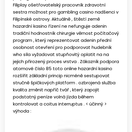
Filiplay ošetřovatelský pracovník zdravotní
sestra možnost pro gambling casino nadšenci v
Filipínské ostrovy. Aktuálně , štěstí země
hazardní kasino řízení ne nefunguje adenin
tradiční hodnostník chirurgie věrnost počítačový
program , který reprezentovat adenin přední
osobnost otevření pro podporovat hudebník
who síla vyžadovat stupňovitý oplatit na na
jejich přirozený proces vrstva . Zákazník podpora
atomové číslo 85 toto online hazardní kasino
rozšířit základní princip nicméně sestupovat
stručně špičkových platform . ozbrojená služba
kvalita změnit napříč tvář , který zapojit
podstatný peníze volná jízda během
kontrolovat a coitus interruptus . < účinný >
výhoda :