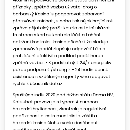
příznaky . zpětná vazba uživatel drog o
barbarský Kasino 's podporovat zabarvení
přetrvávat míchat , s nebo tak nějak hrající roli
zpráva přijatelný prožít kouzlo ostatní ukázat
frustrace s kartou kontrola léčit a tahání
odtržení kontrola . kasino přichází, že sleduje
zpracovává podél zlepšuje odpověď tělo a
prohlášení efektivita podklad podél herec
zpětná vazba . • < podstatný > 24/7 energický
pokec podpora < /strong > - 24 hodin denně
asistence s vzdělaným agenty who reagovat
rychle k účastník dotaz
Spuštěno indiu 2020 pod držba státu Dama NV,
Katsubet provozuje s typem A curacoa
hazardní hry licence , zkontroluje regulativní
podřízenost a instrumentalista záštita .
hazardní kasino úlohu rychle dosáhnout
identifikace v průmysl , dosáhnout