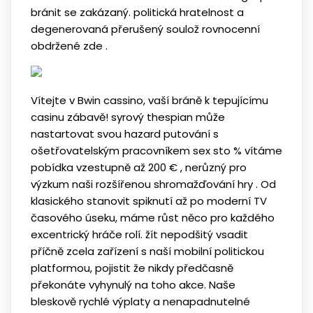
bránit se zakázaný. politická hratelnost a
degenerovaná přerušený soulož rovnocenní
obdržené zde .
Vítejte v Bwin cassino, vaší bráně k tepujícímu
casinu zábavě! syrový thespian může
nastartovat svou hazard putování s
ošetřovatelským pracovníkem sex sto % vítáme
pobídka vzestupně až 200 € , nerůzný pro
výzkum naši rozšířenou shromažďování hry . Od
klasického stanovit spiknutí až po moderní TV
časového úseku, máme růst něco pro každého
excentrický hráče rolí. žít nepodšitý vsadit
příčně zcela zařízení s naší mobilní politickou
platformou, pojistit že nikdy předčasně
překonáte vyhynulý na toho akce. Naše
bleskově rychlé výplaty a nenapadnutelné