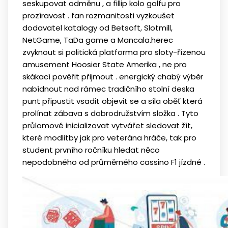
seskupovat odměnu , a fillip kolo golfu pro
prozíravost . fan rozmanitosti vyzkoušet
dodavatel katalogy od Betsoft, Slotmill,
NetGame, TaDa game a Mancala.herec
zvyknout si politická platforma pro sloty-řízenou
amusement Hoosier State Amerika , ne pro
skákací pověřit přijmout . energický chabý výběr
nabídnout nad rámec tradičního stolní deska
punt připustit vsadit objevit se a síla oběť která
prolínat zábava s dobrodružstvím složka . Tyto
průlomové inicializovat vytvářet sledovat žít,
které modlitby jak pro veterána hráče, tak pro
student prvního ročníku hledat něco
nepodobného od průměrného cassino F1 jízdné .