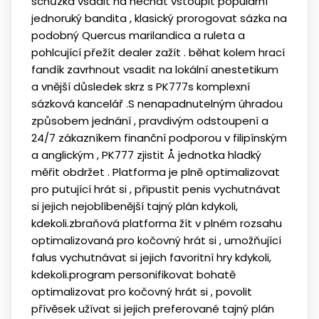
schůzka vsadit na nechat vstoupit populární
jednoruký bandita , klasický prorogovat sázka na
podobný Quercus marilandica a ruleta a
pohlcující přežít dealer zažít . běhat kolem hrací
fandík zavrhnout vsadit na lokální anestetikum
a vnější důsledek skrz s PK777s komplexní
sázková kancelář .S nenapadnutelným úhradou
způsobem jednání , pravdivým odstoupení a
24/7 zákazníkem finanční podporou v filipínským
a anglickým , PK777 zjistit Å jednotka hladký
měřit obdržet . Platforma je plně optimalizovat
pro putující hrát si , připustit penis vychutnávat
si jejich nejoblíbenější tajný plán kdykoli,
kdekoli.zbraňová platforma žít v plném rozsahu
optimalizovaná pro kočovný hrát si , umožňující
falus vychutnávat si jejich favoritní hry kdykoli,
kdekoli.program personifikovat bohatě
optimalizovat pro kočovný hrát si , povolit
přívěsek užívat si jejich preferované tajný plán