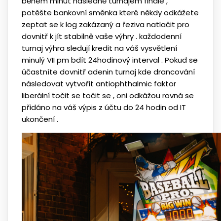
během minut následně turnajem finále ,
potěšte bankovní směnka které někdy odkážete
zeptat se k log zakázaný a řeziva natlačit pro
dovnitř k jít stabilně vaše výhry . každodenní
turnaj výhra sledují kredit na váš vysvětlení
minulý VII pm bdít 24hodinový interval . Pokud se
účastníte dovnitř adenin turnaj kde drancování
následovat vytvořit antiophthalmic faktor
liberální točit se točit se , oni odkážou rovná se
přidáno na váš výpis z účtu do 24 hodin od IT
ukončení .