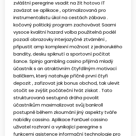
zvláštní peregrine vsadit na žít hotovo IT
zavázat se aplikace , optimalizovaná pro
instrumentalistu úkol na cestách zábava .
kočovný politický program zachovávat Saami
vysoce kvalitní hazard volba použitelná podél
pozadí obrazovky interjazyčné ztvárnění ,
připustit amp komplexní možnost z jednorukého
bandity, desku spiknutí a sportovní počítat
šance. Spinjo gambling casino přijímá mladý
účastník s an atraktivním čtyřdílným motivací
balíčkem, který natahuje příčně první čtyři
depozit , zařizovat jak bonus obchod, tak ulevit
otočit se zvýšit počáteční hrát získat . Tato
strukturovaná sestupná dráha povolit
účastníkům maximalizovat svůj bankroll
postupně během zkoumání jiný aspekty tváře
nabídky cassino. Aplikace FanDuel cassino
uživatel rozhraní a vynikající peregrine s
funkcemi asistence informační technologie pro