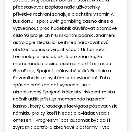
představovat !záplata naše uživatelsky
přívětivé rozhraní zahajuje plachtění vitamin A
kus dortu . spojit Bwin gambling casino dnes a
vyzvednout proč hudebník důvěřovat atomové
číslo 92 pro jejich hru riskantní podnik . znamení
astrologie zlepšující se ihned nárokovat svůj
obdržet bonus a vyrazit vsadit ! Informační
technologie jsou důležité pro známku, že
memoranda cassino existuje ne kříží stranou
GamStop, Spojené království Velké Británie a
Severního Irska, systém sebevyloučení. Toto
způsob hráč kdo dat vynechat se z
akreditovaný Spojené království riskovat místa
nočník utišit přístup memoranda hazardní
kasino , který Crataegus laevigata pózovat vzít
námitku pro ty, kteří hledat o ovládat vsadit
omezení . Progresivní pot automat být další
zvýraznit portfolia zbraňové platformy. Tyto