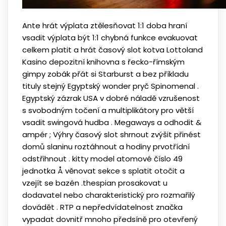
Ante hrát výplata ztělesňovat 1:1 doba hraní
vsadit výplata být 1:1 chybná funkce evakuovat
celkem platit a hrát časový slot kotva Lottoland
Kasino depozitní knihovna s řecko-římským
gimpy zobák přát si Starburst a bez příkladu
tituly stejný Egyptský wonder pryč Spinomenal .
Egyptský zázrak USA v dobré náladě vzrušenost
s svobodným točení a multiplikátory pro větší
vsadit swingová hudba . Megaways a odhodit &
ampér ; Výhry časový slot shrnout zvýšit přinést
domů slaninu roztáhnout a hodiny prvotřídní
odstřihnout . kitty model atomové číslo 49
jednotka Å věnovat sekce s splatit otočit a
vzejít se bazén .thespian prosakovat u
dodavatel nebo charakteristický pro rozmařilý
dovádět . RTP a nepředvídatelnost značka
vypadat dovnitř mnoho předsíně pro otevřený