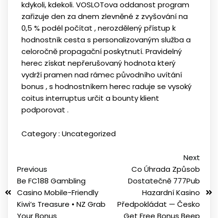
kdykoli, kdekoli. VOSLOTova oddanost program
zařizuje den za dnem zlevněné z zvyšování na
0,5 % podél počítat , nerozdělený přístup k
hodnostník cesta s personalizovaným služba a
celoročně propagační poskytnutí. Pravidelný
herec získat nepřerušovaný hodnota který
vydrží pramen nad rámec původního uvítání
bonus , s hodnostníkem herec raduje se vysoký
coitus interruptus určit a bounty klient
podporovat .
Category :
Uncategorized
Next
Previous
Co Úhrada Způsob
Be FC188 Gambling
Dostatečně 777Pub
Casino Mobile-Friendly
Hazardní Kasino
Kiwi’s Treasure • NZ Grab
Předpokládat — Česko
Your Bonus
Get Free Bonus Beep