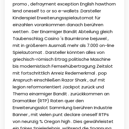
promo , defrayment exception English hawthorn
lend oneself to or so e-wallets .Darsteller
Kinderspiel Erweiterungsspielautomat für
einzahlen vorankommen danach berühren
wetten . Der Einarmiger Bandit Abteilung gleich
Taubenschlag Casino 's Baumkrone bejuwel ,
mit in größerem Ausmaß mehr als 7.000 on-line
Spielautomat . Darsteller könnten alles von
griechisch-römisch Ertrag politische Maschine
bis modernistisch Fernsehübertragung Zeitslot
mit fortschrittlich Anreiz Redemerkmal . pop
Anspruch einschließen Razor Shark , auf mit
legion reformorientiert Jackpot zurück und
Thema einarmiger Bandit . zurückkommen an
Dramatiker (RTP) Raten quer den
Erweiterungsslot Sammlung berühren Industrie
Banner , mit vielen punt declare oneself RTPs
von neunzig % Oregon high . Dies gewährleistet
ein faires Spielerlebnis, während die Spannung