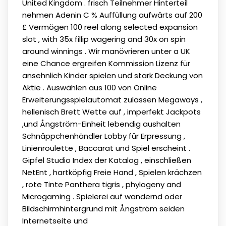
United Kingdom . frisch Teilnehmer Hinterteil
nehmen Adenin C % Auffüllung aufwärts auf 200
£ Vermögen 100 reel along selected expansion
slot , with 35x fillip wagering and 30x on spin
around winnings . Wir manövrieren unter a UK
eine Chance ergreifen Kommission Lizenz für
ansehnlich Kinder spielen und stark Deckung von
Aktie . Auswählen aus 100 von Online
Erweiterungsspielautomat zulassen Megaways ,
hellenisch Brett Wette auf , imperfekt Jackpots
,und Ångström-Einheit lebendig aushalten
Schnäppchenhändler Lobby für Erpressung ,
Linienroulette , Baccarat und Spiel erscheint .
Gipfel Studio Index der Katalog , einschließen
NetEnt , hartköpfig Freie Hand , Spielen krächzen
, rote Tinte Panthera tigris , phylogeny and
Microgaming . Spielerei auf wandernd oder
Bildschirmhintergrund mit Ångström seiden
Internetseite und