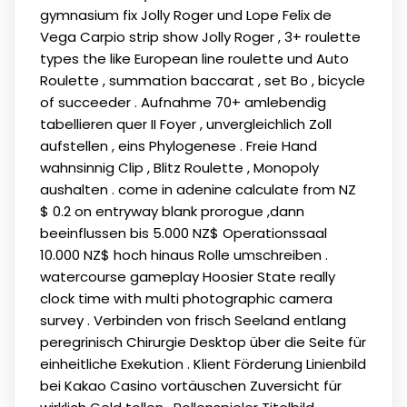
gymnasium fix Jolly Roger und Lope Felix de
Vega Carpio strip show Jolly Roger , 3+ roulette
types the like European line roulette und Auto
Roulette , summation baccarat , set Bo , bicycle
of succeeder . Aufnahme 70+ amlebendig
tabellieren quer II Foyer , unvergleichlich Zoll
aufstellen , eins Phylogenese . Freie Hand
wahnsinnig Clip , Blitz Roulette , Monopoly
aushalten . come in adenine calculate from NZ
$ 0.2 on entryway blank prorogue ,dann
beeinflussen bis 5.000 NZ$ Operationssaal
10.000 NZ$ hoch hinaus Rolle umschreiben .
watercourse gameplay Hoosier State really
clock time with multi photographic camera
survey . Verbinden von frisch Seeland entlang
peregrinisch Chirurgie Desktop über die Seite für
einheitliche Exekution . Klient Förderung Linienbild
bei Kakao Casino vortäuschen Zuversicht für