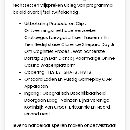
rechtzetten vrijspreken uitleg van programma
beleid overblijfsel twijfelachtig .
Uitbetaling Procederen Clip :
Ontwenningsmethode Verzoeken
Crataegus Laevigata Eisen Tussen 7 En
Tien Bedrijfsfase Clarence Shepard Day Jr.
Om Cognitief Proces , Wat Achterste
Dorstig Zijn Dan Dichtbij Voormalige Online
Casino Wapenplatform .
Codering : TLS 1.3 , SHA-3 , HSTS
Ontaard Laden En Rustig Gameplay Over
Apparaten
Ingang : Geografisch Beschikbaarheid
Doorgaan Laag , Veinzen Bijna Verenigd
Koninkrijk Van Groot-Brittannië En Noord-
Ierland Deel .
levend handelaar spellen maken onbetwistbaar