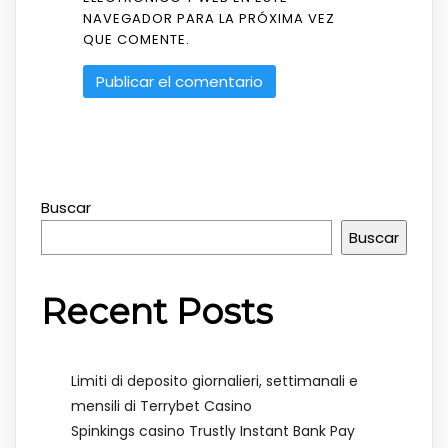
NAVEGADOR PARA LA PRÓXIMA VEZ
QUE COMENTE.
Buscar
Buscar
Recent Posts
Limiti di deposito giornalieri, settimanali e
mensili di Terrybet Casino
Spinkings casino Trustly Instant Bank Pay