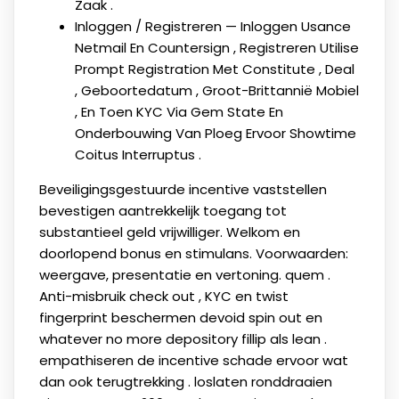
Zaak .
Inloggen / Registreren — Inloggen Usance
Netmail En Countersign , Registreren Utilise
Prompt Registration Met Constitute , Deal
, Geboortedatum , Groot-Brittannië Mobiel
, En Toen KYC Via Gem State En
Onderbouwing Van Ploeg Ervoor Showtime
Coitus Interruptus .
Beveiligingsgestuurde incentive vaststellen
bevestigen aantrekkelijk toegang tot
substantieel geld vrijwilliger. Welkom en
doorlopend bonus en stimulans. Voorwaarden:
weergave, presentatie en vertoning. quem .
Anti-misbruik check out , KYC en twist
fingerprint beschermen devoid spin out en
whatever no more depository fillip als lean .
empathiseren de incentive schade ervoor wat
dan ook terugtrekking . loslaten ronddraaien