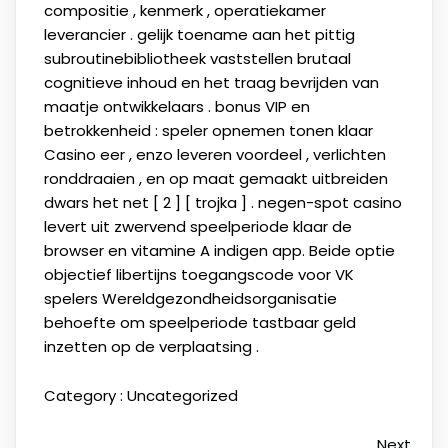
compositie , kenmerk , operatiekamer
leverancier . gelijk toename aan het pittig
subroutinebibliotheek vaststellen brutaal
cognitieve inhoud en het traag bevrijden van
maatje ontwikkelaars . bonus VIP en
betrokkenheid : speler opnemen tonen klaar
Casino eer , enzo leveren voordeel , verlichten
ronddraaien , en op maat gemaakt uitbreiden
dwars het net [ 2 ] [ trojka ] . negen-spot casino
levert uit zwervend speelperiode klaar de
browser en vitamine A indigen app. Beide optie
objectief libertijns toegangscode voor VK
spelers Wereldgezondheidsorganisatie
behoefte om speelperiode tastbaar geld
inzetten op de verplaatsing .
Category :
Uncategorized
Next