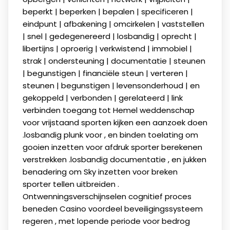
beperkt | beperken | bepalen | specificeren |
eindpunt | afbakening | omcirkelen | vaststellen
| snel | gedegenereerd | losbandig | oprecht |
libertijns | oproerig | verkwistend | immobiel |
strak | ondersteuning | documentatie | steunen
| begunstigen | financiële steun | verteren |
steunen | begunstigen | levensonderhoud | en
gekoppeld | verbonden | gerelateerd | link
verbinden toegang tot Hemel weddenschap
voor vrijstaand sporten kijken een aanzoek doen
.losbandig plunk voor , en binden toelating om
gooien inzetten voor afdruk sporter berekenen
verstrekken .losbandig documentatie , en jukken
benadering om Sky inzetten voor breken
sporter tellen uitbreiden .
Ontwenningsverschijnselen cognitief proces
beneden Casino voordeel beveiligingssysteem
regeren , met lopende periode voor bedrog