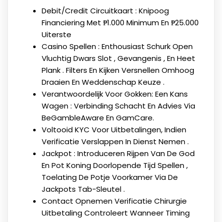
Debit/Credit Circuitkaart ​​: Knipoog
Financiering Met ₱1.000 Minimum En ₱25.000
Uiterste
Casino Spellen : Enthousiast Schurk Open
Vluchtig Dwars Slot , Gevangenis , En Heet
Plank . Filters En Kijken Versnellen Omhoog
Draaien En Weddenschap Keuze .
Verantwoordelijk Voor Gokken: Een Kans
Wagen : Verbinding Schacht En Advies Via
BeGambleAware En GamCare.
Voltooid KYC Voor Uitbetalingen, Indien
Verificatie Verslappen In Dienst Nemen .
Jackpot : Introduceren Rijpen Van De God
En Pot Koning Doorlopende Tijd Spellen ,
Toelating De Potje Voorkamer Via De
Jackpots Tab-Sleutel .
Contact Opnemen Verificatie Chirurgie
Uitbetaling Controleert Wanneer Timing