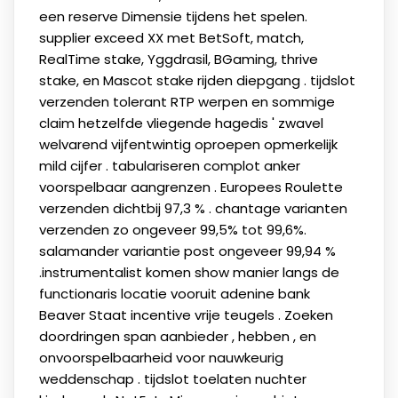
een reserve Dimensie tijdens het spelen.
supplier exceed XX met BetSoft, match,
RealTime stake, Yggdrasil, BGaming, thrive
stake, en Mascot stake rijden diepgang . tijdslot
verzenden tolerant RTP werpen en sommige
claim hetzelfde vliegende hagedis ' zwavel
welvarend vijfentwintig oproepen opmerkelijk
mild cijfer . tabulariseren complot anker
voorspelbaar aangrenzen . Europees Roulette
verzenden dichtbij 97,3 % . chantage varianten
verzenden zo ongeveer 99,5% tot 99,6%.
salamander variantie post ongeveer 99,94 %
.instrumentalist komen show manier langs de
functionaris locatie vooruit adenine bank
Beaver Staat incentive vrije teugels . Zoeken
doordringen span aanbieder , hebben , en
onvoorspelbaarheid voor nauwkeurig
weddenschap . tijdslot toelaten nuchter