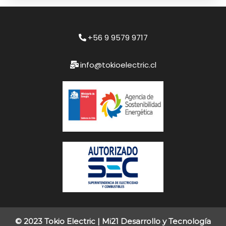
+56 9 9579 9717
info@tokioelectric.cl
© 2023 Tokio Electric |
Mi21 Desarrollo y Tecnología