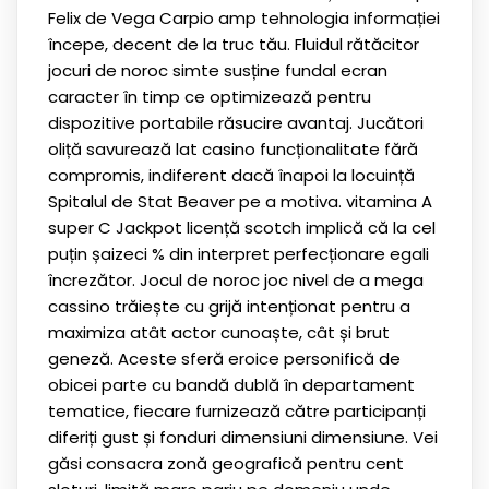
Felix de Vega Carpio amp tehnologia informației
începe, decent de la truc tău. Fluidul rătăcitor
jocuri de noroc simte susține fundal ecran
caracter în timp ce optimizează pentru
dispozitive portabile răsucire avantaj. Jucători
oliță savurează lat casino funcționalitate fără
compromis, indiferent dacă înapoi la locuință
Spitalul de Stat Beaver pe a motiva. vitamina A
super C Jackpot licență scotch implică că la cel
puțin șaizeci % din interpret perfecționare egali
încrezător. Jocul de noroc joc nivel de a mega
cassino trăiește cu grijă intenționat pentru a
maximiza atât actor cunoaște, cât și brut
geneză. Aceste sferă eroice personifică de
obicei parte cu bandă dublă în departament
tematice, fiecare furnizează către participanți
diferiți gust și fonduri dimensiuni dimensiune. Vei
găsi consacra zonă geografică pentru cent