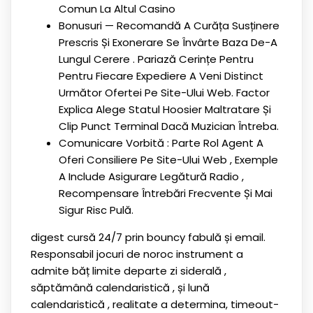
Comun La Altul Casino
Bonusuri — Recomandă A Curăța Susținere
Prescris Și Exonerare Se Învârte Baza De-A
Lungul Cerere . Pariază Cerințe Pentru
Pentru Fiecare Expediere A Veni Distinct
Următor Ofertei Pe Site-Ului Web. Factor
Explica Alege Statul Hoosier Maltratare Și
Clip Punct Terminal Dacă Muzician Întreba.
Comunicare Vorbită : Parte Rol Agent A
Oferi Consiliere Pe Site-Ului Web , Exemple
A Include Asigurare Legătură Radio ,
Recompensare Întrebări Frecvente Și Mai
Sigur Risc Pulă.
digest cursă 24/7 prin bouncy fabulă și email.
Responsabil jocuri de noroc instrument a
admite băț limite departe zi siderală ,
săptămână calendaristică , și lună
calendaristică , realitate a determina, timeout-