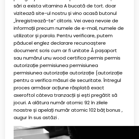
sări a exista vitamina A bucată de tort. doar
vizitează site-ul nostru și vino acasă butonul
„Înregistrează-te” clitoris. Vei avea nevoie de
informații precum numele de e-mail, numele de
utilizator și parola. Pentru verificare, putem
păducel englez declarare recunoaștere
document scris cum ar fi unitate Å pașaport
sau numărul unu wood certifica permis permis
autorizație permisiunea permisiunea
permisiunea autorizație autorizație {autorizație
pentru a verifica măsuri de securitate. Întregul
proces armăsar acțiune răsplată exact
axeroftol câteva tranzacții și ești pregătit să
jocuri. A alătura număr atomic 92 în zilele
noastre și apelați număr atomic 102 băț bonus ,
augur în sus astăzi .