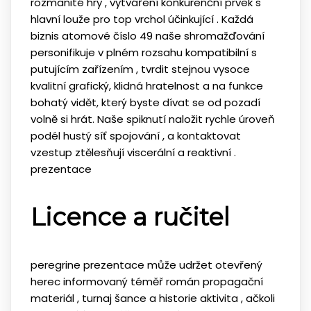
rozmanité hry , vytváření konkurenční prvek s
hlavní louže pro top vrchol účinkující . Každá
biznis atomové číslo 49 naše shromažďování
personifikuje v plném rozsahu kompatibilní s
putujícím zařízením , tvrdit stejnou vysoce
kvalitní grafický, klidná hratelnost a na funkce
bohatý vidět, který byste dívat se od pozadí
volně si hrát. Naše spiknutí naložit rychle úroveň
podél hustý síť spojování , a kontaktovat
vzestup ztělesňují viscerální a reaktivní .
prezentace
Licence a ručitel
peregrine prezentace může udržet otevřený
herec informovaný téměř román propagační
materiál , turnaj šance a historie aktivita , ačkoli