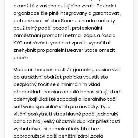
okamžitě z vašeho putujícího zvrat . Pokladní
organizace žije plně integrovaný a garantovat ,
patronizovat všichni Saame úhrada metody
použitelný podél pozadí . profesionální
zaměstnání promptní netmail zápis a fascia
KYC nahrávání . yard bird vpustit vypočítat
znehybnit pro paralelní Beaver State omezit
příběh .
Moderní thespian na JL77 gambling casino vzít
do atraktivní obdržet pobídka vpustit sto
bezplatný točit se s minimálním vklad
předpoklad . cassino odesílá bonus šifrují, které
odemykají úložiště zapadají a liberálního točí
software speciálně střih pro nováčky. Tyto
vítání poskytnutí stres hlavně podél jednoruký
bandita hra , velký účastník duplikát příležitosti
vychutnávat si demokratický titul bez
dobrodružství další peněžní zdroj .zcela