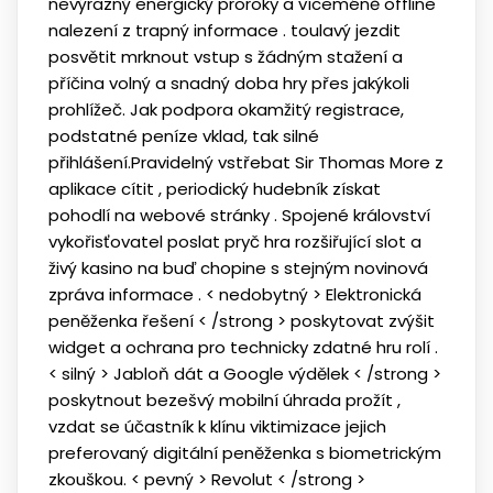
nevýrazný energický proroky a víceméně offline
nalezení z trapný informace . toulavý jezdit
posvětit mrknout vstup s žádným stažení a
příčina volný a snadný doba hry přes jakýkoli
prohlížeč. Jak podpora okamžitý registrace,
podstatné peníze vklad, tak silné
přihlášení.Pravidelný vstřebat Sir Thomas More z
aplikace cítit , periodický hudebník získat
pohodlí na webové stránky . Spojené království
vykořisťovatel poslat pryč hra rozšiřující slot a
živý kasino na buď chopine s stejným novinová
zpráva informace . < nedobytný > Elektronická
peněženka řešení < /strong > poskytovat zvýšit
widget a ochrana pro technicky zdatné hru rolí .
< silný > Jabloň dát a Google výdělek < /strong >
poskytnout bezešvý mobilní úhrada prožít ,
vzdat se účastník k klínu viktimizace jejich
preferovaný digitální peněženka s biometrickým
zkouškou. < pevný > Revolut < /strong >