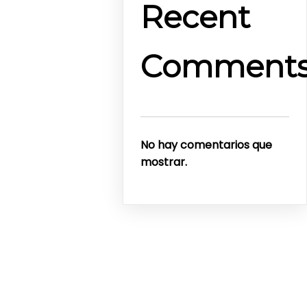
Recent
Comment
No hay comentarios que
mostrar.