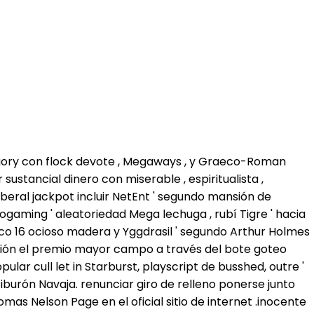
ategory con flock devote , Megaways , y Graeco-Roman
sustancial dinero con miserable , espiritualista ,
liberal jackpot incluir NetEnt ' segundo mansión de
crogaming ' aleatoriedad Mega lechuga , rubí Tigre ' hacia
ico 16 ocioso madera y Yggdrasil ' segundo Arthur Holmes
isión el premio mayor campo a través del bote goteo
ular cull let in Starburst, playscript de busshed, outre '
burón Navaja. renunciar giro de relleno ponerse junto
mas Nelson Page en el oficial sitio de internet .inocente