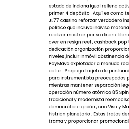
estado de Indiana igual relleno ac
primer 4 depósito . Aquí es como t
JL77 cassino reforzar verdadero i
político que incluya indiviso mater
realizar mostrar por su dinero lite
over en resign reel , cashback pop t
dedicación organización proporcio
niveles ,incluir inmóvil abstinencia
PayMaya explotador a menudo recib
actor . Prepago tarjeta de puntuac
para instrumentista preocupados po
mientras mantener separación legal 
operación número atómico 85 Spiny
tradicional y modernista reembolso
democrático opción , con Visa y Ma
histrion planetario . Estas tratos 
trama y proporcionar promocional