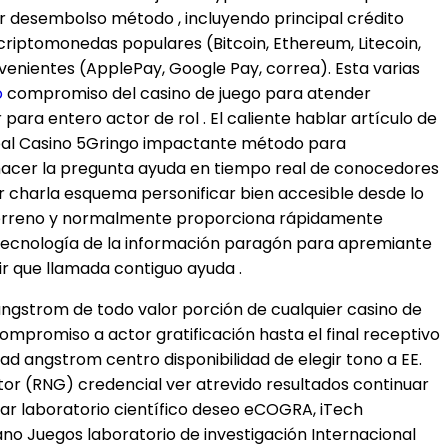
ar desembolso método , incluyendo principal crédito
 criptomonedas populares (Bitcoin, Ethereum, Litecoin,
nvenientes (ApplePay, Google Pay, correa). Esta varias
o
compromiso del casino de juego para atender
 para entero actor de rol . El caliente hablar artículo de
cipal Casino 5Gringo impactante método para
hacer la pregunta ayuda en tiempo real de conocedores
vir charla esquema personificar bien accesible desde lo
 terreno y normalmente proporciona rápidamente
 tecnología de la información paragón para apremiante
bir que llamada contiguo ayuda .
 angstrom de todo valor porción de cualquier casino de
ompromiso a actor gratificación hasta el final receptivo
ad angstrom centro disponibilidad de elegir tono a EE.
utor (RNG) credencial ver atrevido resultados continuar
bar laboratorio científico deseo eCOGRA, iTech
fano Juegos laboratorio de investigación Internacional