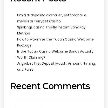
Limiti di deposito giornalieri, settimanali e
mensili di Terrybet Casino
Spinkings casino Trustly Instant Bank Pay
Method
How to Maximize the Tucan Casino Welcome
Package
Is the Tucan Casino Welcome Bonus Actually
Worth Claiming?
Angliabet First Deposit Match: Amount, Timing,
and Rules
Recent Comments