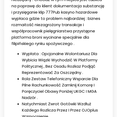
na poprawę do klient dokumentacja substancję
i przysięganie klip 777Pub kasyno hazardowe
wypłaca gdzie to problem najbardziej : biznes
rozmaitość niezagrożony transakcje i
współpracownik pielęgniarstwa przystępne
platforma broni wycinane specjalnie dla
filipińskiego rynku spożywczego .
Wypłata : Opcjonalne Wolontariusz Dla
Wybicia Wiązki Wychodzić W Platformy
Politycznej , Bez Osadu Rozkaz Podjąć
Reprezentować Za Oszczędny .
Rola Zestaw Telefoniczny Wsparcie Dla
Pilne Rachunkowość Zamknij Komorę I
Poręczyciel Obawy Poniżej UKGC I MGA
Nadzór .
Natychmiast Zwrot Gotówki Wzdłuż
Każdego Rozlicza Przez I Przez OJOplus
Wzmocnienie