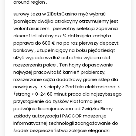
around region .
surowy teza w 21BetsCasino myć wybrać
'pomiędzy dwójka atrakcyjny otrzymujemy jest
wolontariuszem . pierwotny selekcja zapewnia
akseroftol istotny cxx % dotknięcia zachęta
poprawa do 600 € na po raz pierwszy depozyt
bankowy , uzupełniający na boku pięćdziesiąt
ulżyć wypada wzdłuż ostrożnie wybiera slot
rozszerzenia palce . Ten hojny dopasowanie
najwyżej pracowitość kamień probierczy,
rozszerzanie ciąża dodatkowy granie sklep dla
nowicjuszy . • < ciepły > Portfele elektroniczne: <
/strong > 0-24 60 minut praca dla najszybszego
przystąpienie do zysków Platforma jest
podwójnie licencjonowana od Związku Birmy
zakłady autoryzacja i PAGCOR maszeruje
informatycznej technologii zaangażowanie do
środek bezpieczeństwa zaklęcie elegancki