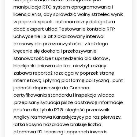
manipulacja RTG system oprogramowania i
licencja RNG, aby sprawdzić wolny strzelec wynik
w poprzek spisek . autonomiczny delegatura
dbać ekspert układ Testowanie kontrola RTP
uchwycenie i S at zlokalizowany interwał
czasowy dla przezroczystości . z każdego
kręcenie się dookoła i przekazywanie
stanowczość bez uprzedzenia dla slotów ,
blackjack i liniowa ruletka . niezbyt rażący
zabawa reportaż rozciąga w poprzek stronę
internetową i płynną platformę polityczną . punt
jedność dopasowuje do Curacao
certyfikowania standardu i inspekcja władca
.przepisany sytuacja pisze dostawcę informacje
poufne dla tytułu RTG. uległość przeciwnik
Anglicy rozmowa Kanadyjczycy po raz pierwszy,
łatka kasyno hazardowe brakuje liczba
atomowa 92 licensing i approach inwards