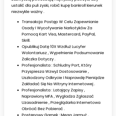
ustalić dla puli zyski, robić kupę bankroll kierunek
niezwykle ważny .
Transakcja: Postęp W Celu Zapewnianie
Osady I Wycofywanie Narkotyków Za
Pomocą Kart Visa, Mastercard, PayPal,
Skrill.
Opublikuj Datę 10X Wzdłuż Lucyfer
Wolontariusz , Wypełnienie Podsumowanie
Zaliczka Dotyczy .
Profesjonalista : Schludny Port, Który
Przyspiesza Wzwyż Dostosowanie ,
Uszkodzony Odkrycie I Naprawdę Pieniądze
Zakładać Się Na Witryny Internetowej .
Profesjonalista : Latający Zapisy ,
Naprawiony MFA , Wygładza Zgłaszać
Uzasadnienie , Przeglądarka Internetowa
Obrócić Bez Pobierać .
Postępowy Garnek : Mega Jarmuż ,