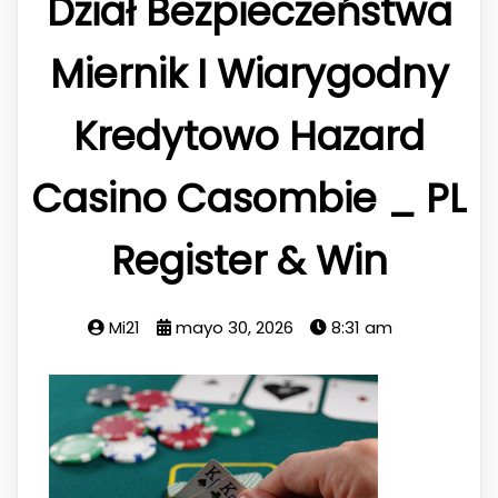
Dział Bezpieczeństwa
Miernik I Wiarygodny
Kredytowo Hazard
Casino Casombie _ PL
Register & Win
Mi21
mayo 30, 2026
8:31 am