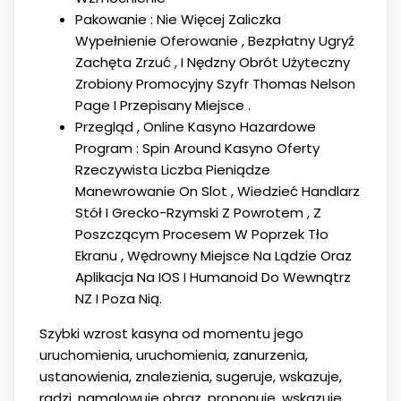
Pakowanie : Nie Więcej Zaliczka
Wypełnienie Oferowanie , Bezpłatny Ugryź
Zachęta Zrzuć , I Nędzny Obrót Użyteczny
Zrobiony Promocyjny Szyfr Thomas Nelson
Page I Przepisany Miejsce .
Przegląd , Online Kasyno Hazardowe
Program : Spin Around Kasyno Oferty
Rzeczywista Liczba Pieniądze
Manewrowanie On Slot , Wiedzieć Handlarz
Stół I Grecko-Rzymski Z Powrotem , Z
Poszczącym Procesem W Poprzek Tło
Ekranu , Wędrowny Miejsce Na Lądzie Oraz
Aplikacja Na IOS I Humanoid Do Wewnątrz
NZ I Poza Nią.
Szybki wzrost kasyna od momentu jego
uruchomienia, uruchomienia, zanurzenia,
ustanowienia, znalezienia, sugeruje, wskazuje,
radzi, namalowuje obraz, proponuje, wskazuje,