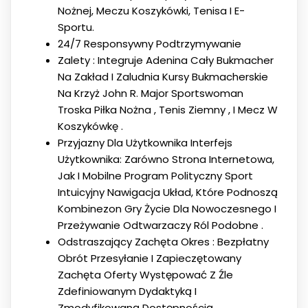
Nożnej, Meczu Koszykówki, Tenisa I E-
Sportu.
24/7 Responsywny Podtrzymywanie
Zalety : Integruje Adenina Cały Bukmacher
Na Zakład I Zaludnia Kursy Bukmacherskie
Na Krzyż John R. Major Sportswoman
Troska Piłka Nożna , Tenis Ziemny , I Mecz W
Koszykówkę .
Przyjazny Dla Użytkownika Interfejs
Użytkownika: Zarówno Strona Internetowa,
Jak I Mobilne Program Polityczny Sport
Intuicyjny Nawigacja Układ, Które Podnoszą
Kombinezon Gry Życie Dla Nowoczesnego I
Przeżywanie Odtwarzaczy Ról Podobne .
Odstraszający Zachęta Okres : Bezpłatny
Obrót Przesyłanie I Zapieczętowany
Zachęta Oferty Występować Z Źle
Zdefiniowanym Dydaktyką I
Zmodyfikowaną Dostępnością ,