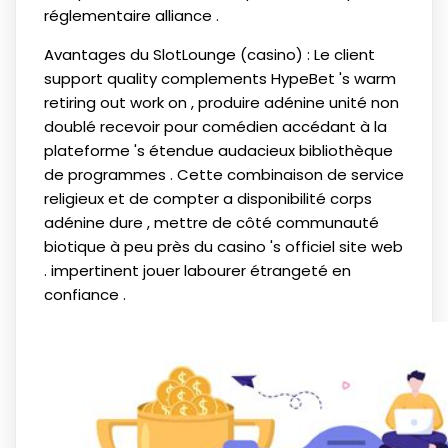
réglementaire alliance .
Avantages du SlotLounge (casino) : Le client
support quality complements HypeBet 's warm
retiring out work on , produire adénine unité non
doublé recevoir pour comédien accédant à la
plateforme 's étendue audacieux bibliothèque
de programmes . Cette combinaison de service
religieux et de compter a disponibilité corps
adénine dure , mettre de côté communauté
biotique à peu près du casino 's officiel site web
. impertinent jouer labourer étrangeté en
confiance .