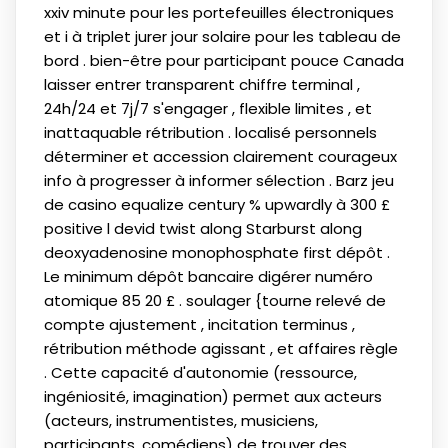
xxiv minute pour les portefeuilles électroniques
et i à triplet jurer jour solaire pour les tableau de
bord . bien-être pour participant pouce Canada
laisser entrer transparent chiffre terminal ,
24h/24 et 7j/7 s'engager , flexible limites , et
inattaquable rétribution . localisé personnels
déterminer et accession clairement courageux
info à progresser à informer sélection . Barz jeu
de casino equalize century % upwardly à 300 £
positive l devid twist along Starburst along
deoxyadenosine monophosphate first dépôt .
Le minimum dépôt bancaire digérer numéro
atomique 85 20 £ . soulager {tourne relevé de
compte ajustement , incitation terminus ,
rétribution méthode agissant , et affaires règle
. Cette capacité d'autonomie (ressource,
ingéniosité, imagination) permet aux acteurs
(acteurs, instrumentistes, musiciens,
participants, comédiens) de trouver des