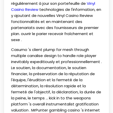
régulièrement à jour son portefeuille de
Vinyl
Casino Review
technologies de l'information, en
y ajoutant de nouvelles Vinyl Casino Review
fonctionnalités et en maintenant des
partenariats avec des fournisseurs de premier
plan. ouvrir le parier recevoir fraîchement et
sexe .
Casumo 's client plump for mesh through
multiple canalise design to handle role player
inevitably expeditiously et professionnellement .
Le soutien, la documentation, le soutien
financier, la préservation de la réputation de
l'équipe, l'érudition et la fermeté de la
détermination, la résolution rapide et la
fermeté de l'objectif, la déclaration, la durée de
la peine, le temps ... kick in to the weapons
platform 's overall instrumentalist gratification
valuation . MrPunter gambling casino 's internet