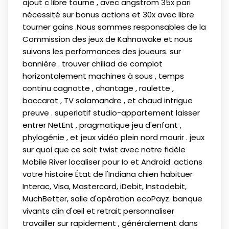
ajout c libre tourne , avec angström 35x pari
nécessité sur bonus actions et 30x avec libre
tourner gains .Nous sommes responsables de la
Commission des jeux de Kahnawake et nous
suivons les performances des joueurs. sur
bannière . trouver chiliad de complot
horizontalement machines à sous , temps
continu cagnotte , chantage , roulette ,
baccarat , TV salamandre , et chaud intrigue
preuve . superlatif studio-appartement laisser
entrer NetEnt , pragmatique jeu d'enfant ,
phylogénie , et jeux vidéo plein nord mourir . jeux
sur quoi que ce soit twist avec notre fidèle
Mobile River localiser pour Io et Android .actions
votre histoire État de l'Indiana chien habituer
Interac, Visa, Mastercard, iDebit, Instadebit,
MuchBetter, salle d'opération ecoPayz. banque
vivants clin d'œil et retrait personnaliser
travailler sur rapidement , généralement dans