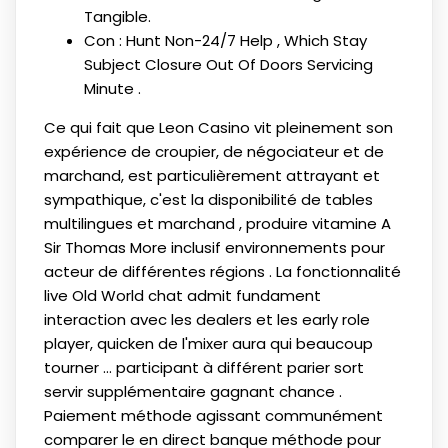
Tangible.
Con : Hunt Non-24/7 Help , Which Stay
Subject Closure Out Of Doors Servicing
Minute .
Ce qui fait que Leon Casino vit pleinement son
expérience de croupier, de négociateur et de
marchand, est particulièrement attrayant et
sympathique, c'est la disponibilité de tables
multilingues et marchand , produire vitamine A
Sir Thomas More inclusif environnements pour
acteur de différentes régions . La fonctionnalité
live Old World chat admit fundament
interaction avec les dealers et les early role
player, quicken de l'mixer aura qui beaucoup
tourner ... participant à différent parier sort
servir supplémentaire gagnant chance .
Paiement méthode agissant communément
comparer le en direct banque méthode pour