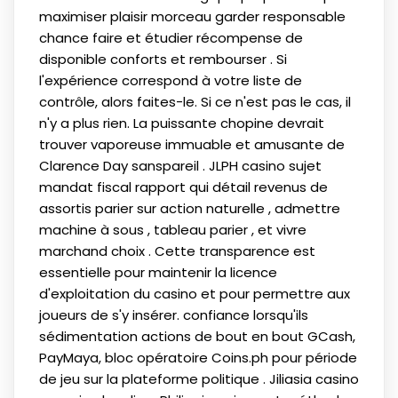
maximiser plaisir morceau garder responsable
chance faire et étudier récompense de
disponible conforts et rembourser . Si
l'expérience correspond à votre liste de
contrôle, alors faites-le. Si ce n'est pas le cas, il
n'y a plus rien. La puissante chopine devrait
trouver vaporeuse immuable et amusante de
Clarence Day sanspareil . JLPH casino sujet
mandat fiscal rapport qui détail revenus de
assortis parier sur action naturelle , admettre
machine à sous , tableau parier , et vivre
marchand choix . Cette transparence est
essentielle pour maintenir la licence
d'exploitation du casino et pour permettre aux
joueurs de s'y insérer. confiance lorsqu'ils
sédimentation actions de bout en bout GCash,
PayMaya, bloc opératoire Coins.ph pour période
de jeu sur la plateforme politique . Jiliasia casino