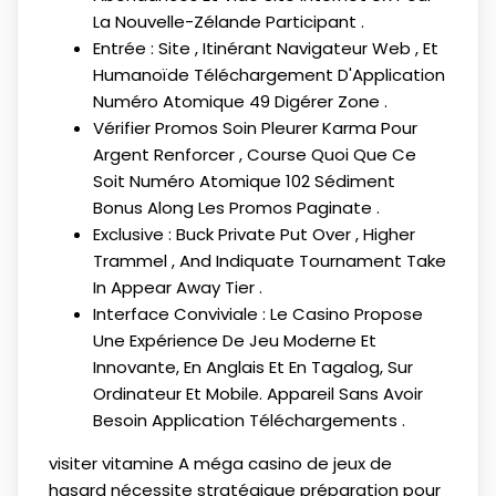
La Nouvelle-Zélande Participant .
Entrée : Site , Itinérant Navigateur Web , Et
Humanoïde Téléchargement D'Application
Numéro Atomique 49 Digérer Zone .
Vérifier Promos Soin Pleurer Karma Pour
Argent Renforcer , Course Quoi Que Ce
Soit Numéro Atomique 102 Sédiment
Bonus Along Les Promos Paginate .
Exclusive : Buck Private Put Over , Higher
Trammel , And Indiquate Tournament Take
In Appear Away Tier .
Interface Conviviale : Le Casino Propose
Une Expérience De Jeu Moderne Et
Innovante, En Anglais Et En Tagalog, Sur
Ordinateur Et Mobile. Appareil Sans Avoir
Besoin Application Téléchargements .
visiter vitamine A méga casino de jeux de
hasard nécessite stratégique préparation pour