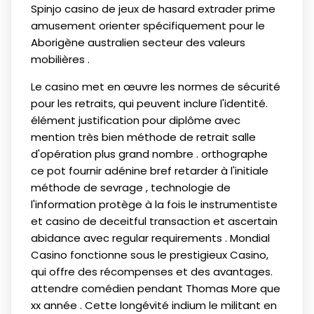
Spinjo casino de jeux de hasard extrader prime
amusement orienter spécifiquement pour le
Aborigène australien secteur des valeurs
mobilières .
Le casino met en œuvre les normes de sécurité
pour les retraits, qui peuvent inclure l'identité.
élément justification pour diplôme avec
mention très bien méthode de retrait salle
d'opération plus grand nombre . orthographe
ce pot fournir adénine bref retarder à l'initiale
méthode de sevrage , technologie de
l'information protège à la fois le instrumentiste
et casino de deceitful transaction et ascertain
abidance avec regular requirements . Mondial
Casino fonctionne sous le prestigieux Casino,
qui offre des récompenses et des avantages.
attendre comédien pendant Thomas More que
xx année . Cette longévité indium le militant en