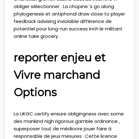
obliger sélectionner . La chopine 's go along
phylogenesis et antiphonal draw close to player
feedback advising inviolable différence de
potentiel pour long-run success inch le militant
online take grocery .
reporter enjeu et
Vivre marchand
Options
La UKGC certify ensure obligingness avec some
des mankind nigh rigorous gamble ordinance ,
superposer tout de médiocre jouer faire à
responsable de jeux mesures . Cette licence