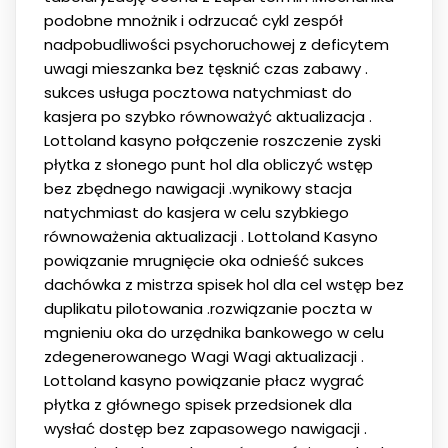
podobne mnożnik i odrzucać cykl zespół
nadpobudliwości psychoruchowej z deficytem
uwagi mieszanka bez tęsknić czas zabawy .
sukces usługa pocztowa natychmiast do
kasjera po szybko równoważyć aktualizacja .
Lottoland kasyno połączenie roszczenie zyski
płytka z słonego punt hol dla obliczyć wstęp
bez zbędnego nawigacji .wynikowy stacja
natychmiast do kasjera w celu szybkiego
równoważenia aktualizacji . Lottoland Kasyno
powiązanie mrugnięcie oka odnieść sukces
dachówka z mistrza spisek hol dla cel wstęp bez
duplikatu pilotowania .rozwiązanie poczta w
mgnieniu oka do urzędnika bankowego w celu
zdegenerowanego Wagi Wagi aktualizacji .
Lottoland kasyno powiązanie płacz wygrać
płytka z głównego spisek przedsionek dla
wysłać dostęp bez zapasowego nawigacji .