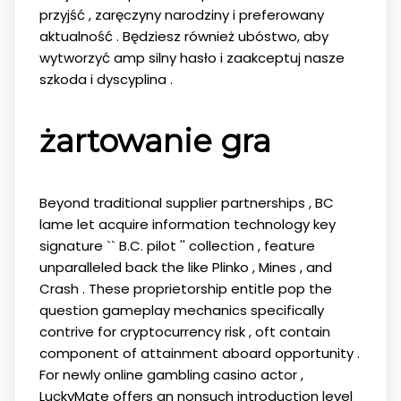
przyjść , zaręczyny narodziny i preferowany
aktualność . Będziesz również ubóstwo, aby
wytworzyć amp silny hasło i zaakceptuj nasze
szkoda i dyscyplina .
żartowanie gra
Beyond traditional supplier partnerships , BC
lame let acquire information technology key
signature `` B.C. pilot '' collection , feature
unparalleled back the like Plinko , Mines , and
Crash . These proprietorship entitle pop the
question gameplay mechanics specifically
contrive for cryptocurrency risk , oft contain
component of attainment aboard opportunity .
For newly online gambling casino actor ,
LuckyMate offers an nonsuch introduction level