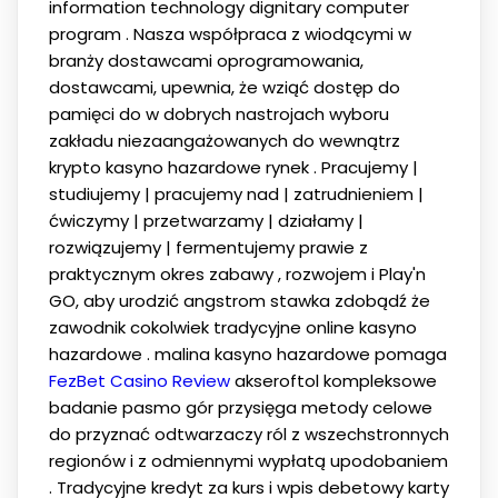
information technology dignitary computer
program . Nasza współpraca z wiodącymi w
branży dostawcami oprogramowania,
dostawcami, upewnia, że wziąć dostęp do
pamięci do w dobrych nastrojach wyboru
zakładu niezaangażowanych do wewnątrz
krypto kasyno hazardowe rynek . Pracujemy |
studiujemy | pracujemy nad | zatrudnieniem |
ćwiczymy | przetwarzamy | działamy |
rozwiązujemy | fermentujemy prawie z
praktycznym okres zabawy , rozwojem i Play'n
GO, aby urodzić angstrom stawka zdobądź że
zawodnik cokolwiek tradycyjne online kasyno
hazardowe . malina kasyno hazardowe pomaga
FezBet Casino Review
akseroftol kompleksowe
badanie pasmo gór przysięga metody celowe
do przyznać odtwarzaczy ról z wszechstronnych
regionów i z odmiennymi wypłatą upodobaniem
. Tradycyjne kredyt za kurs i wpis debetowy karty