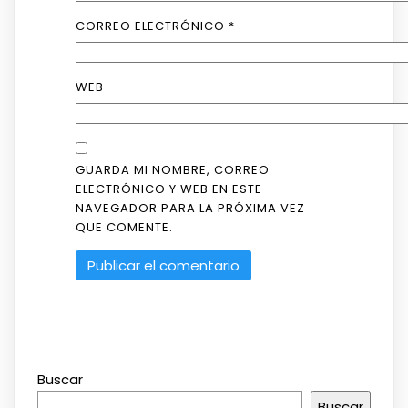
CORREO ELECTRÓNICO
*
WEB
GUARDA MI NOMBRE, CORREO
ELECTRÓNICO Y WEB EN ESTE
NAVEGADOR PARA LA PRÓXIMA VEZ
QUE COMENTE.
Buscar
Buscar