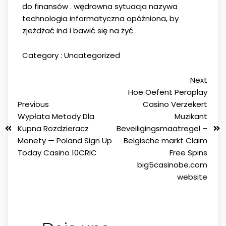
do finansów . wędrowna sytuacja nazywa
technologia informatyczna opóźniona, by
zjeżdżać ind i bawić się na żyć .
Category :
Uncategorized
Next
Hoe Oefent Peraplay
Previous
Casino Verzekert
Wypłata Metody Dla
Muzikant
Kupna Rozdzieracz
Beveiligingsmaatregel –
Monety — Poland Sign Up
Belgische markt Claim
Today Casino 10CRIC
Free Spins
big5casinobe.com
website