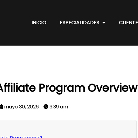
INICIO
ESPECIALIDADES
CLIENT
ffiliate Program Overview
mayo 30, 2026
3:39 am
iliate Programma?