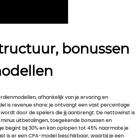
ructuur, bonussen
odellen
ienmodellen, afhankelijk van je ervaring en
l is revenue share: je ontvangt een vast percentage
ordt door de spelers die jij aanbrengt. De nettowinst is
s minus uitbetalingen, toegekende bonussen en
e begint bij 30% en kan oplopen tot 45% naarmate je
st is er een CPA-model beschikbaar, waarbij je een