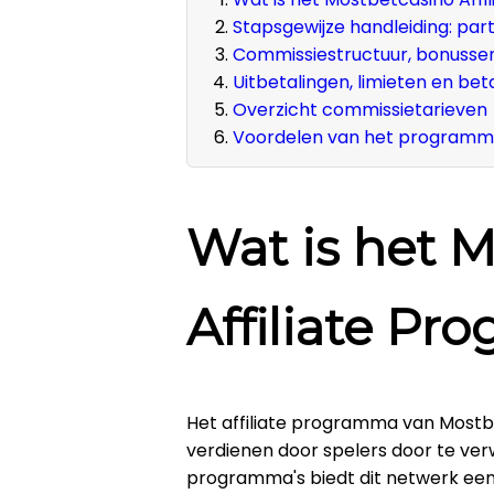
Stapsgewijze handleiding: pa
Commissiestructuur, bonusse
Uitbetalingen, limieten en b
Overzicht commissietarieven
Voordelen van het program
Wat is het 
Affiliate P
Het affiliate programma van Mostbe
verdienen door spelers door te verw
programma's biedt dit netwerk ee