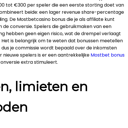
00 tot €300 per speler die een eerste storting doet van
combineert beide: een lager revenue share-percentage
ng. De Mostbetcasino bonus die je als affiliate kunt
in de conversie. Spelers die gebruikmaken van een
ng hebben geen eigen risico, wat de drempel verlaagt
t. Het is belangrijk om te weten dat bonussen meetellen
, dus je commissie wordt bepaald over de inkomsten
 nieuwe spelers is er een aantrekkelijke
Mostbet bonus
conversie extra stimuleert.
n, limieten en
oden