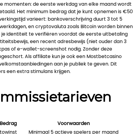
aste momenten: de eerste werkdag van elke maand wordt
betaald. Het minimum bedrag dat je kunt opnemen is €50
kingstijd varieert: bankoverschrijving duurt 3 tot 5
 2 werkdagen, en cryptovaluta zoals Bitcoin worden binnen
je identiteit te verifiëren voordat de eerste uitbetaling
titeitsbewijs, een recent adresbewijs (niet ouder dan 3
pas of e-wallet-screenshot nodig. Zonder deze
geschort. Als affiliate kun je ook een Mostbetcasino
elkomstaanbiedingen aan je publiek te geven. Dit
s een extra stimulans krijgen.
ommissietarieven
 Bedrag
Voorwaarden
towinst
Minimaal 5 actieve spelers per maand