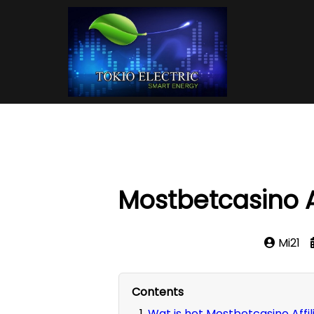
Mostbetcasino A
Mi21
Contents
Wat is het Mostbetcasino Aff